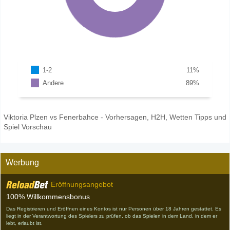
1-2
11
%
Andere
89
%
Viktoria Plzen vs Fenerbahce - Vorhersagen, H2H, Wetten Tipps und
Spiel Vorschau
Werbung
Eröffnungsangebot
100% Willkommensbonus
Das Registrieren und Eröffnen eines Kontos ist nur Personen über 18 Jahren gestattet. Es
liegt in der Verantwortung des Spielers zu prüfen, ob das Spielen in dem Land, in dem er
lebt, erlaubt ist.