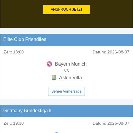
ANSPRUCH JETZT
Elite Club Friendlies
Zeit:
13:00
Datum:
2026-08-07
Bayern Munich
vs
Aston Villa
Sehen Vorhersage
Germany Bundesliga II
Zeit:
19:30
Datum:
2026-08-07