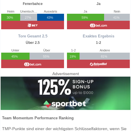
Fenerbahce
Ja
Heim
Unentschieden
Auswärts
Ja
Nein
30%
27%
43%
59%
41%
Tore Gesamt 2.5
Exaktes Ergebnis
Über 2.5
1-2
Unter
Über
1-2
Andere
45%
55%
19%
81%
Advertisement
Team Momentum Performance Ranking
TMP-Punkte sind einer der wichtigsten Schlüsselfaktoren, wenn Sie