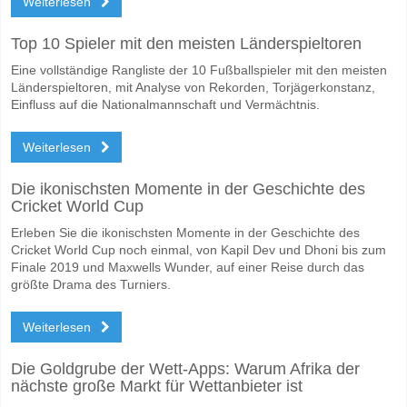
Weiterlesen
Wofür ist die richtige Ergebnisprognose Viktoria Plzen
Top 10 Spieler mit den meisten Länderspieltoren
Auf der riskanten Seite, können Sie das Korrektes Ergebnis von versu
Eine vollständige Rangliste der 10 Fußballspieler mit den meisten
Länderspieltoren, mit Analyse von Rekorden, Torjägerkonstanz,
Einfluss auf die Nationalmannschaft und Vermächtnis.
Weiterlesen
Die ikonischsten Momente in der Geschichte des
Cricket World Cup
Erleben Sie die ikonischsten Momente in der Geschichte des
Cricket World Cup noch einmal, von Kapil Dev und Dhoni bis zum
Finale 2019 und Maxwells Wunder, auf einer Reise durch das
größte Drama des Turniers.
Weiterlesen
Die Goldgrube der Wett-Apps: Warum Afrika der
nächste große Markt für Wettanbieter ist