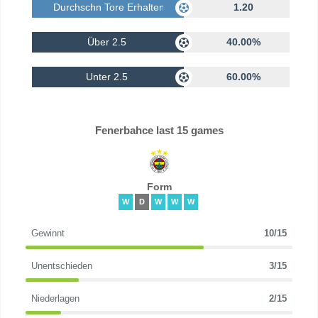
Durchschn Tore Erhalten
1.20
Über 2.5
40.00%
Unter 2.5
60.00%
Fenerbahce last 15 games
Form
W
D
W
W
W
Gewinnt
10/15
Unentschieden
3/15
Niederlagen
2/15