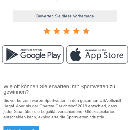
Bewerten Sie diese Vorhersage
Facebook
Telegram
Instagram
Wann ist das Spiel zwischen Viktoria Plzen v Fenerbah
Wie oft können Sie erwarten, mit Sportwetten zu
Das Spiel zwischen Viktoria Plzen v Fenerbahce 06 November 2025 2
gewinnen?
Wer ist das Lieblingsteam, zwischen dem zu gewinnen i
Bis vor kurzem waren Sportwetten in den gesamten USA offiziell
Fenerbahce für den Gewinner den Spiel, mit einer Wahrscheinlichkeit
illegal. Aber als der Oberste Gerichtshof 2018 entschied, dass
jeder Staat über die Legalität verschiedener Glücksspielarten
Werden beide Teams im Spiel punkten Viktoria Plzen v
entscheiden kann, explodierte die Sportwettenindustrie.
Ja für Beide Teams Erzielen, mit einem Prozentsatz von 59%.