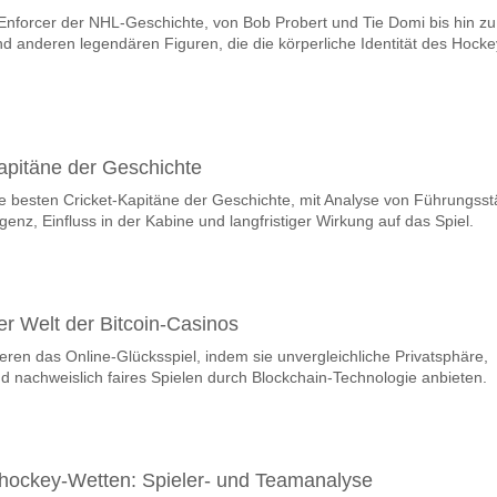
Enforcer der NHL-Geschichte, von Bob Probert und Tie Domi bis hin z
team, zwischen dem zu gewinnen ist Worksop Town v Alf
 anderen legendären Figuren, die die körperliche Identität des Hocke
ner den Spiel, mit einer Wahrscheinlichkeit von 54%
m Spiel punkten Worksop Town v Alfreton Town?
n, mit einem Prozentsatz von 59%.
apitäne der Geschichte
e Ergebnisprognose Worksop Town v Alfreton Town?
f die besten Cricket-Kapitäne der Geschichte, mit Analyse von Führungsst
nnen Sie das Korrektes Ergebnis von versuchen 3-1 das hat einen proze
igenz, Einfluss in der Kabine und langfristiger Wirkung auf das Spiel.
r Welt der Bitcoin-Casinos
ieren das Online-Glücksspiel, indem sie unvergleichliche Privatsphäre,
d nachweislich faires Spielen durch Blockchain-Technologie anbieten.
hockey-Wetten: Spieler- und Teamanalyse