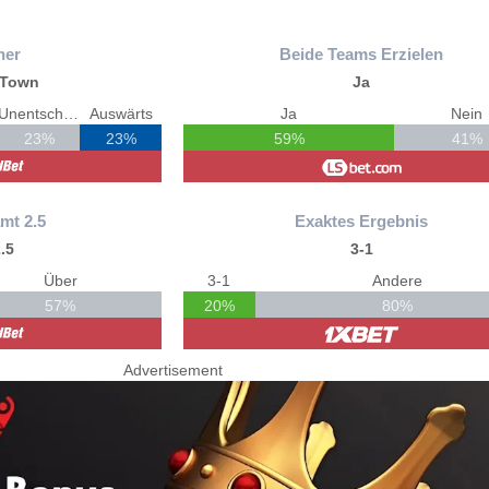
ner
Beide Teams Erzielen
 Town
Ja
Unentschieden
Auswärts
Ja
Nein
23%
23%
59%
41%
mt 2.5
Exaktes Ergebnis
.5
3-1
Über
3-1
Andere
57%
20%
80%
Advertisement