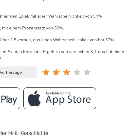
ner den Spiel, mit einer Wahrscheinlichkeit von 54%
n, mit einem Prozentsatz von 59%.
Über 2.5 voraus, das einen Wahrscheinlichkeit von hat 57%
nnen Sie das Korrektes Ergebnis von versuchen 3-1 das hat einen
.
 Vorhersage
ram
wischen Worksop Town v Alfreton Town?
 der NHL-Geschichte
p Town v Alfreton Town 26 December 2025 15:00.