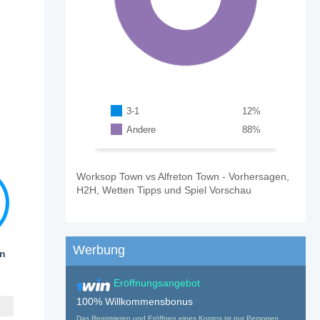
3-1
12
%
Andere
88
%
Worksop Town vs Alfreton Town - Vorhersagen,
H2H, Wetten Tipps und Spiel Vorschau
Werbung
en
Eröffnungsangebot
100% Willkommensbonus
Das Registrieren und Eröffnen eines Kontos ist nur Personen