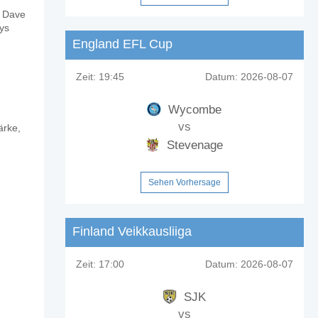
u Dave
reton Town?
ys
England EFL Cup
Zeit:
19:45
Datum:
2026-08-07
Wycombe
vs
ärke,
ntualen Anteil von 20%.
Stevenage
Sehen Vorhersage
Finland Veikkausliiga
Zeit:
17:00
Datum:
2026-08-07
SJK
vs