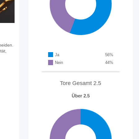
heiden.
tät,
Ja
56
%
Nein
44
%
Tore Gesamt 2.5
Über 2.5