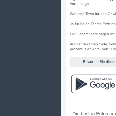
Vorhersage:
Worksop Town für den Gewin
Ja für Beide Teams Erziele
Für Gesamt Tore sagen wir 
Auf der riskanten Seite, kö
prozentualen Anteil von 20%
Bewerten Sie diese
Facebook
Telegram
Instag
Wann ist das Spiel z
Die besten Enforcer
Das Spiel zwischen Workso