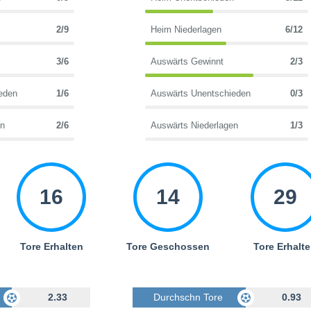
2/9
Heim Niederlagen
6/12
3/6
Auswärts Gewinnt
2/3
eden
1/6
Auswärts Unentschieden
0/3
en
2/6
Auswärts Niederlagen
1/3
16
14
29
Tore Erhalten
Tore Geschossen
Tore Erhalt
Geschossen
2.33
Durchschn Tore Geschossen
0.93