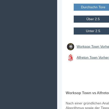
Durchschn Tore E
Über 2.5
Unter 2.5
Worksop Town Vorhe
Alfreton Town Vorher
Worksop Town vs Alfreto
Nach einer gründlichen Anal
Algorithmus sowie der Tipps