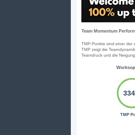
Team Momentum Perform
TMP-Punkte sind einer der w
TMP zeigt die Teamdynamik,
Teamdruck und die Neigung, 
Worksop
334
TMP Po