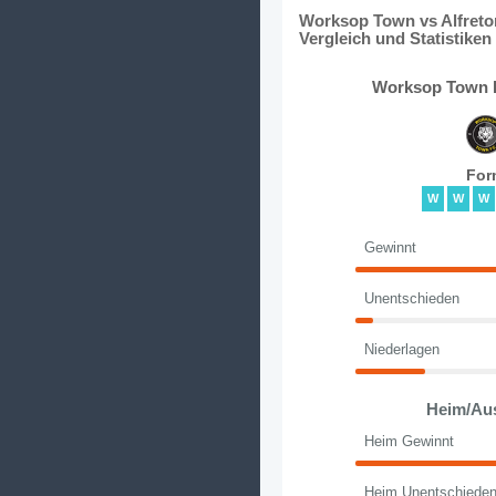
Worksop Town vs Alfreto
Vergleich und Statistiken
Worksop Town l
For
W
W
W
Gewinnt
Unentschieden
Niederlagen
Heim/Au
Heim Gewinnt
Heim Unentschiede