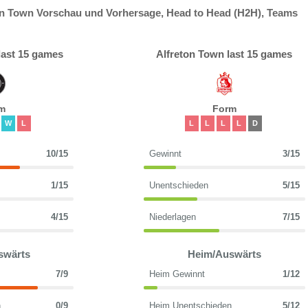
n Town Vorschau und Vorhersage, Head to Head (H2H), Teams
ast 15 games
Alfreton Town last 15 games
m
Form
W
L
L
L
L
L
D
10/15
Gewinnt
3/15
1/15
Unentschieden
5/15
4/15
Niederlagen
7/15
swärts
Heim/Auswärts
7/9
Heim Gewinnt
1/12
n
0/9
Heim Unentschieden
5/12