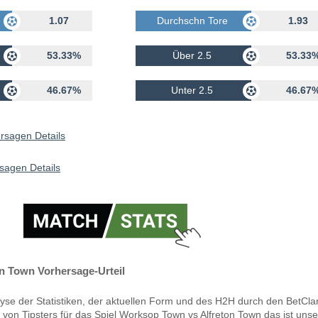
rhalten
1.07
Durchschn Tore Erhalten
1.93
53.33%
Über 2.5
53.33
46.67%
Unter 2.5
46.67
rsagen Details
sagen Details
n Town Vorhersage-Urteil
yse der Statistiken, der aktuellen Form und des H2H durch den BetCla
 von Tipsters für das Spiel Worksop Town vs Alfreton Town das ist uns