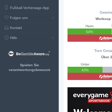
Fußball-Vorhersage-App
Gewin
Folgen uns
Worksop
Heim
Kontakt
54%
Hilfe
Tore Gesa
Über 2
Unter
Spielen Sie
verantwortungsbewusst
43%