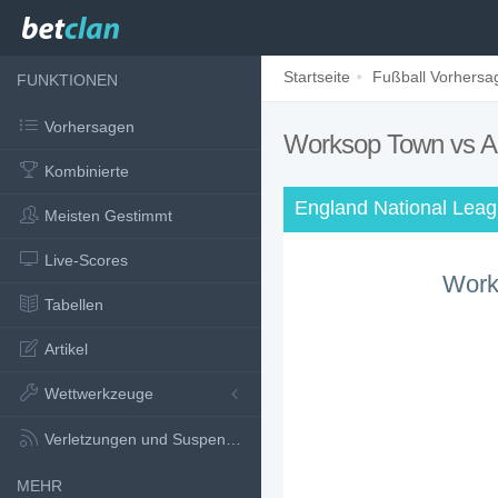
Startseite
Fußball Vorhersa
FUNKTIONEN
Vorhersagen
Worksop Town vs A
Kombinierte
England National Leag
Meisten Gestimmt
Live-Scores
Work
Tabellen
Artikel
Wettwerkzeuge
Verletzungen und Suspensionen
MEHR