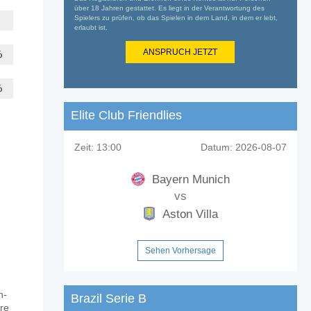
über 18 Jahren gestattet. Es liegt in der Verantwortung des
Spielers zu prüfen, ob das Spielen in dem Land, in dem er lebt,
erlaubt ist.
ANSPRUCH JETZT
%
%
Elite Club Friendlies
Zeit:
13:00
Datum:
2026-08-07
Bayern Munich
vs
Aston Villa
Sehen Vorhersage
n-
Brazil Serie B
ere