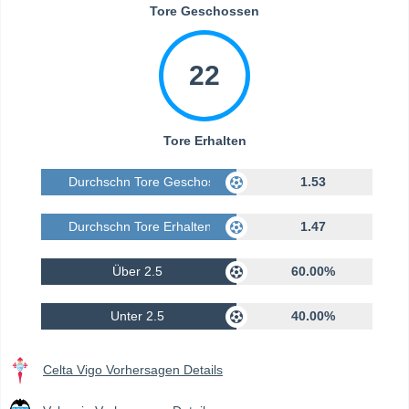
Tore Geschossen
22
Tore Erhalten
Durchschn Tore Geschossen
1.53
Durchschn Tore Erhalten
1.47
Über 2.5
60.00%
Unter 2.5
40.00%
Celta Vigo Vorhersagen Details