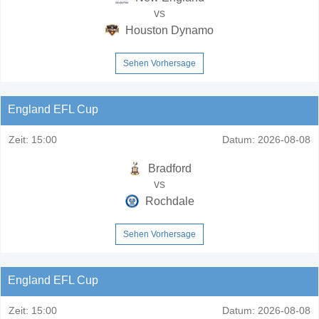
vs
Houston Dynamo
Sehen Vorhersage
England EFL Cup
Zeit:
15:00
Datum:
2026-08-08
Bradford
vs
Rochdale
Sehen Vorhersage
England EFL Cup
Zeit:
15:00
Datum:
2026-08-08