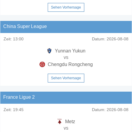
Sehen Vorhersage
China Super League
Zeit:
13:00
Datum:
2026-08-08
Yunnan Yukun
vs
Chengdu Rongcheng
Sehen Vorhersage
France Ligue 2
Zeit:
19:45
Datum:
2026-08-08
Metz
vs