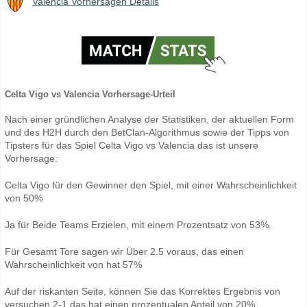
Valencia Vorhersagen Details
Celta Vigo vs Valencia Vorhersage-Urteil
Nach einer gründlichen Analyse der Statistiken, der aktuellen Form
und des H2H durch den BetClan-Algorithmus sowie der Tipps von
Tipsters für das Spiel Celta Vigo vs Valencia das ist unsere
Vorhersage:
Celta Vigo für den Gewinner den Spiel, mit einer Wahrscheinlichkeit
von 50%
Ja für Beide Teams Erzielen, mit einem Prozentsatz von 53%.
Für Gesamt Tore sagen wir Über 2.5 voraus, das einen
Wahrscheinlichkeit von hat 57%
Auf der riskanten Seite, können Sie das Korrektes Ergebnis von
versuchen 2-1 das hat einen prozentualen Anteil von 20%.