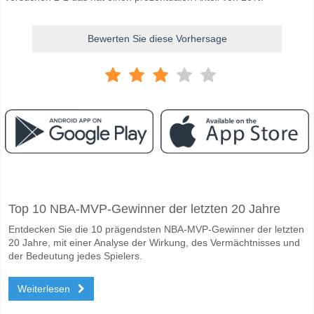
Bewerten Sie diese Vorhersage
Facebook
Telegram
Instagram
Wann ist das Spiel zwischen Celta Vigo v Valencia?
Top 10 NBA-MVP-Gewinner der letzten 20 Jahre
Das Spiel zwischen Celta Vigo v Valencia 03 January 2026 13:00.
Entdecken Sie die 10 prägendsten NBA-MVP-Gewinner der letzten
Wer ist das Lieblingsteam, zwischen dem zu gewinnen is
20 Jahre, mit einer Analyse der Wirkung, des Vermächtnisses und
Celta Vigo für den Gewinner den Spiel, mit einer Wahrscheinlichkeit 
der Bedeutung jedes Spielers.
Werden beide Teams im Spiel punkten Celta Vigo v Val
Weiterlesen
Ja für Beide Teams Erzielen, mit einem Prozentsatz von 53%.