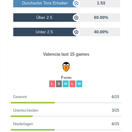
Durchschn Tore Erhalten
1.53
Über 2.5
60.00%
Unter 2.5
40.00%
Valencia last 15 games
Form
L
D
W
L
W
Gewinnt
6/15
Unentschieden
3/15
Niederlagen
6/15