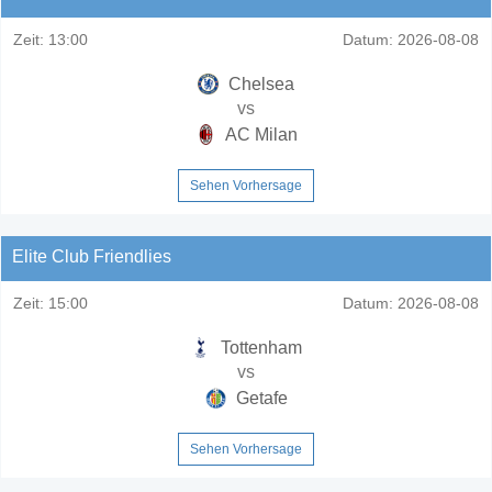
Zeit:
13:00
Datum:
2026-08-08
Chelsea
vs
AC Milan
Sehen Vorhersage
Elite Club Friendlies
Zeit:
15:00
Datum:
2026-08-08
Tottenham
vs
Getafe
Sehen Vorhersage