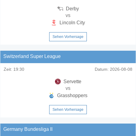
Derby
vs
Lincoln City
Sehen Vorhersage
Switzerland Super League
Zeit:
19:30
Datum:
2026-08-08
Servette
vs
Grasshoppers
Sehen Vorhersage
Germany Bundesliga II