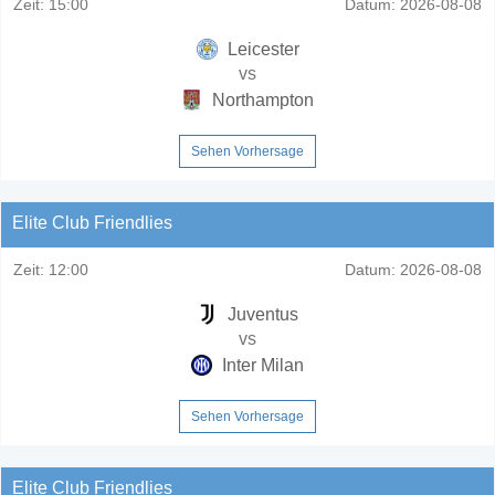
Zeit:
15:00
Datum:
2026-08-08
Leicester
vs
Northampton
Sehen Vorhersage
Elite Club Friendlies
Zeit:
12:00
Datum:
2026-08-08
Juventus
vs
Inter Milan
Sehen Vorhersage
Elite Club Friendlies