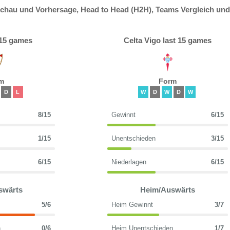
rschau und Vorhersage, Head to Head (H2H), Teams Vergleich und
t 15 games
Celta Vigo last 15 games
m
Form
D
L
W
D
W
D
W
8/15
Gewinnt
6/15
1/15
Unentschieden
3/15
6/15
Niederlagen
6/15
swärts
Heim/Auswärts
5/6
Heim Gewinnt
3/7
n
0/6
Heim Unentschieden
1/7