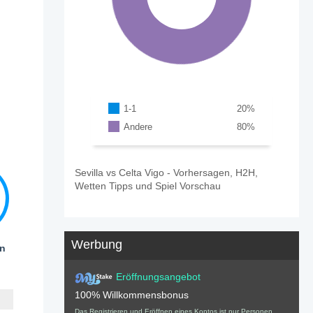
1-1
20
%
Andere
80
%
Sevilla vs Celta Vigo - Vorhersagen, H2H,
Wetten Tipps und Spiel Vorschau
Werbung
en
Eröffnungsangebot
100% Willkommensbonus
Das Registrieren und Eröffnen eines Kontos ist nur Personen