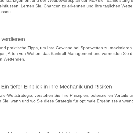
oad Management und der Wettbewerbsplan der NBA die Teamleistung 
team, zwischen dem zu gewinnen ist Sevilla v Celta Vigo
eeinflussen. Lernen Sie, Chancen zu erkennen und Ihre täglichen Wette
hat eine Wahrscheinlichkeit von 35%.
assen.
 Spiel punkten Sevilla v Celta Vigo?
n, mit einem Prozentsatz von 55%.
 verdienen
 Ergebnisprognose Sevilla v Celta Vigo?
und praktische Tipps, um Ihre Gewinne bei Sportwetten zu maximieren.
nnen Sie das Korrektes Ergebnis von versuchen 1-1 das hat einen proze
gen, Arten von Wetten, das Bankroll-Management und vermeiden Sie d
en Wettenden.
 Ein tiefer Einblick in ihre Mechanik und Risiken
le-Wettstrategie, verstehen Sie ihre Prinzipien, potenziellen Vorteile u
n Sie, wann und wo Sie diese Strategie für optimale Ergebnisse anwen