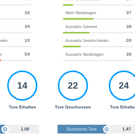
1/6
Heim Niederlagen
3/7
3/9
Auswärts Gewinnt
3/8
eden
1/9
Auswärts Unentschieden
2/8
en
5/9
Auswärts Niederlagen
3/8
14
22
24
Tore Erhalten
Tore Geschossen
Tore Erhalt
Geschossen
1.00
Durchschn Tore Geschossen
1.47