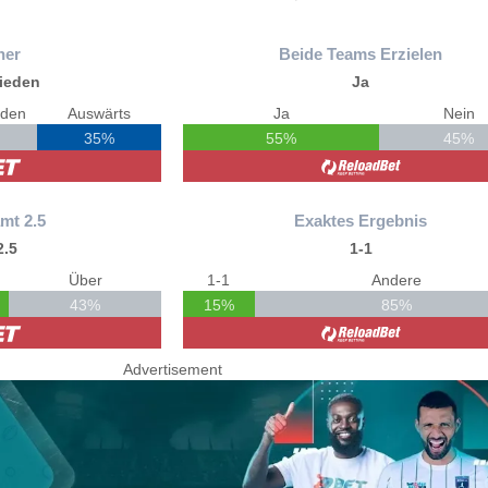
ner
Beide Teams Erzielen
ieden
Ja
eden
Auswärts
Ja
Nein
35%
55%
45%
mt 2.5
Exaktes Ergebnis
2.5
1-1
Über
1-1
Andere
43%
15%
85%
Advertisement