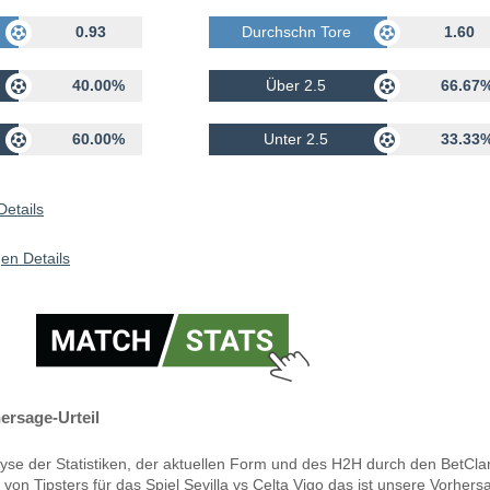
rhalten
0.93
Durchschn Tore Erhalten
1.60
40.00%
Über 2.5
66.67
60.00%
Unter 2.5
33.33
Details
en Details
hersage-Urteil
yse der Statistiken, der aktuellen Form und des H2H durch den BetCla
von Tipsters für das Spiel Sevilla vs Celta Vigo das ist unsere Vorhers