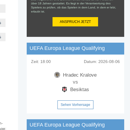
über 18 Jahren gestattet. Es liegt in der Verantwortung des
Spielers zu prüfen, ob das Spielen in dem Land, in dem er lebt,
erlaubt ist.
ANSPRUCH JETZT
%
%
UEFA Europa League Qualifying
Zeit:
18:00
Datum:
2026-08-06
Hradec Kralove
vs
Besiktas
Sehen Vorhersage
n-
UEFA Europa League Qualifying
age: