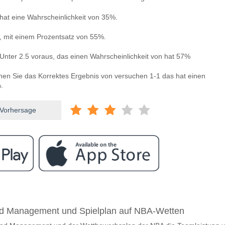
hat eine Wahrscheinlichkeit von 35%.
n, mit einem Prozentsatz von 55%.
Unter 2.5 voraus, das einen Wahrscheinlichkeit von hat 57%
nnen Sie das Korrektes Ergebnis von versuchen 1-1 das hat einen
.
 Vorhersage
ram
ischen Sevilla v Celta Vigo?
ad Management und Spielplan auf NBA-Wetten
v Celta Vigo 12 January 2026 20:00.