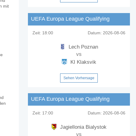
und
?
n mit
UEFA Europa League Qualifying
Zeit:
18:00
Datum:
2026-08-06
Lech Poznan
ntualen Anteil von 15%.
vs
ie
KI Klaksvik
Sehen Vorhersage
nd
UEFA Europa League Qualifying
den
Zeit:
17:00
Datum:
2026-08-06
Jagiellonia Bialystok
vs