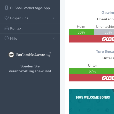
Fußball-Vorhersage-App
Gewin
Folgen uns
Unentsch
Heim
Unentschi
Kontakt
30%
35%
Hilfe
Tore Gesa
Unter 
Unter
Spielen Sie
verantwortungsbewusst
57%