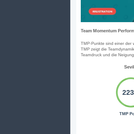
Team Momentum Perform
TMP-Punkte sind einer der w
TMP zeigt die Teamdynamik,
Teamdruck und die Neigung, 
Sevi
223
TMP Po