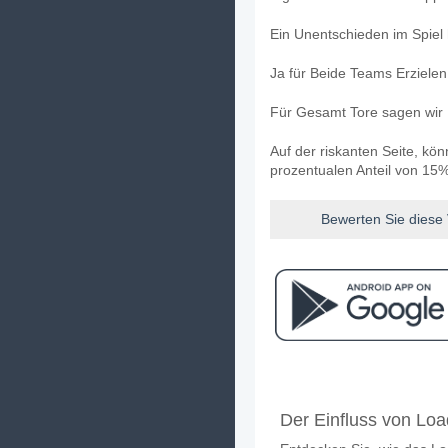
Ein Unentschieden im Spiel 
Ja für Beide Teams Erziele
Für Gesamt Tore sagen wir 
Auf der riskanten Seite, kö
prozentualen Anteil von 15%
Bewerten Sie diese
Facebook
Telegram
Instag
Wann ist das Spiel zw
Der Einfluss von Lo
Das Spiel zwischen Sevilla 