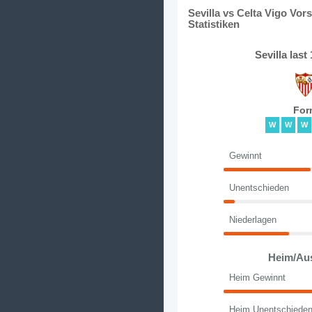
Sevilla vs Celta Vigo Vo
Statistiken
Sevilla las
For
W
W
W
Gewinnt
Unentschieden
Niederlagen
Heim/Au
Heim Gewinnt
Heim Unentschiede