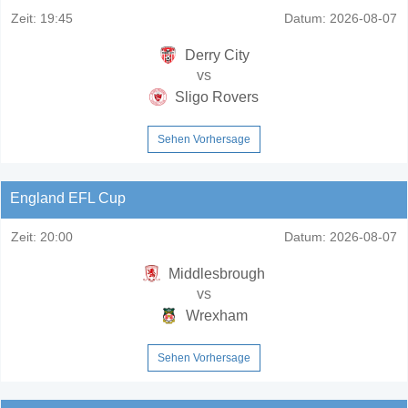
Zeit:
19:45
Datum:
2026-08-07
Derry City
vs
Sligo Rovers
Sehen Vorhersage
England EFL Cup
Zeit:
20:00
Datum:
2026-08-07
Middlesbrough
vs
Wrexham
Sehen Vorhersage