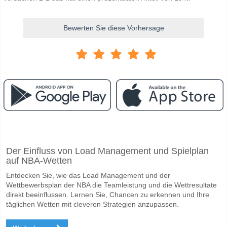
Bewerten Sie diese Vorhersage
Facebook
Telegram
Instagram
Wann ist das Spiel zwischen Real Sociedad v Celta Vig
Der Einfluss von Load Management und Spielplan
Das Spiel zwischen Real Sociedad v Celta Vigo 25 January 2026 17:3
auf NBA-Wetten
Wer ist das Lieblingsteam, zwischen dem zu gewinnen i
Entdecken Sie, wie das Load Management und der
Real Sociedad für den Gewinner den Spiel, mit einer Wahrscheinlichk
Wettbewerbsplan der NBA die Teamleistung und die Wettresultate
direkt beeinflussen. Lernen Sie, Chancen zu erkennen und Ihre
Werden beide Teams im Spiel punkten Real Sociedad v
täglichen Wetten mit cleveren Strategien anzupassen.
Ja für Beide Teams Erzielen, mit einem Prozentsatz von 55%.