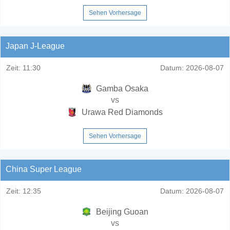
Sehen Vorhersage
Japan J-League
Zeit:
11:30
Datum:
2026-08-07
Gamba Osaka
vs
Urawa Red Diamonds
Sehen Vorhersage
China Super League
Zeit:
12:35
Datum:
2026-08-07
Beijing Guoan
vs