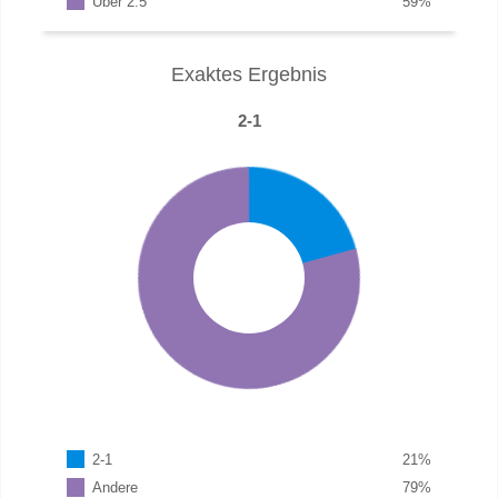
Über 2.5
59
%
Exaktes Ergebnis
2-1
2-1
21
%
Andere
79
%