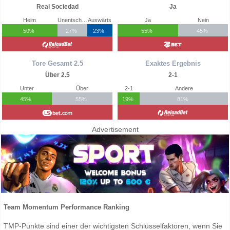
Real Sociedad
Ja
Heim
Unentschieden
Auswärts
Ja
Nein
50%
27%
23%
55%
45%
Tore Gesamt 2.5
Exaktes Ergebnis
Über 2.5
2-1
Unter
Über
2-1
Andere
45%
55%
19%
81%
Advertisement
Team Momentum Performance Ranking
TMP-Punkte sind einer der wichtigsten Schlüsselfaktoren, wenn Sie