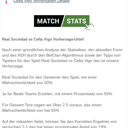
Celta Vigo Vorhersagen Details
Real Sociedad vs Celta Vigo Vorhersage-Urteil
Nach einer gründlichen Analyse der Statistiken, der aktuellen Form
und des H2H durch den BetClan-Algorithmus sowie der Tipps von
Tipsters für das Spiel Real Sociedad vs Celta Vigo das ist unsere
Vorhersage:
Real Sociedad für den Gewinner den Spiel, mit einer
Wahrscheinlichkeit von 50%
Ja für Beide Teams Erzielen, mit einem Prozentsatz von 55%.
Für Gesamt Tore sagen wir Über 2.5 voraus, das einen
Wahrscheinlichkeit von hat 55%
Auf der riskanten Seite, können Sie das Korrektes Ergebnis von
versuchen 2-1 das hat einen prozentualen Anteil von 19%.