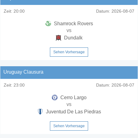
Zeit:
20:00
Datum:
2026-08-07
Shamrock Rovers
vs
Dundalk
Sehen Vorhersage
Uruguay Clausura
Zeit:
23:00
Datum:
2026-08-07
Cerro Largo
vs
Juventud De Las Piedras
Sehen Vorhersage