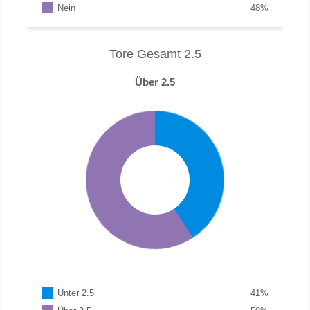
Nein
48
%
Tore Gesamt 2.5
Über 2.5
Unter 2.5
41
%