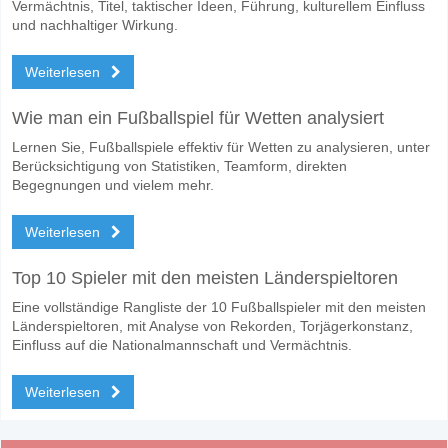
Vermächtnis, Titel, taktischer Ideen, Führung, kulturellem Einfluss
und nachhaltiger Wirkung.
Weiterlesen
Wie man ein Fußballspiel für Wetten analysiert
Lernen Sie, Fußballspiele effektiv für Wetten zu analysieren, unter
Berücksichtigung von Statistiken, Teamform, direkten
Begegnungen und vielem mehr.
Weiterlesen
Top 10 Spieler mit den meisten Länderspieltoren
Eine vollständige Rangliste der 10 Fußballspieler mit den meisten
Länderspieltoren, mit Analyse von Rekorden, Torjägerkonstanz,
Einfluss auf die Nationalmannschaft und Vermächtnis.
Weiterlesen