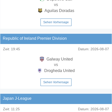
vs
Aguilas Doradas
Sehen Vorhersage
Republic of Ireland Premier Division
Zeit:
19:45
Datum:
2026-08-07
Galway United
vs
Drogheda United
Sehen Vorhersage
Japan J-League
Zeit:
11:25
Datum:
2026-08-07