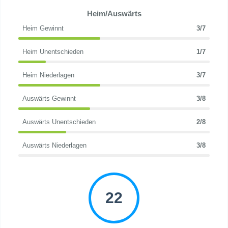
Heim/Auswärts
Heim Gewinnt
3/7
Heim Unentschieden
1/7
Heim Niederlagen
3/7
Auswärts Gewinnt
3/8
Auswärts Unentschieden
2/8
Auswärts Niederlagen
3/8
22