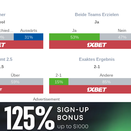
ner
Beide Teams Erzielen
yol
Ja
Unentschieden
Auswärts
Ja
Nein
9%
31%
53%
47%
mt 2.5
Exaktes Ergebnis
.5
2-1
Über
2-1
Andere
59%
15%
85%
Advertisement