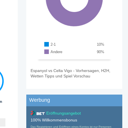
2-1
10
%
Andere
90
%
Espanyol vs Celta Vigo - Vorhersagen, H2H,
Wetten Tipps und Spiel Vorschau
Werbung
en
Eröffnungsangebot
100% Willkommensbonus
Das Registrieren und Eröffnen eines Kontos ist nur Personen