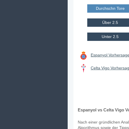
Durchschn Tore E
Über 2.5
Unter 2.5
Espanyol Vorhersage
Celta Vigo Vorhersag
Espanyol vs Celta Vigo V
Nach einer gründlichen Anal
Algorithmus sowie der Tipps