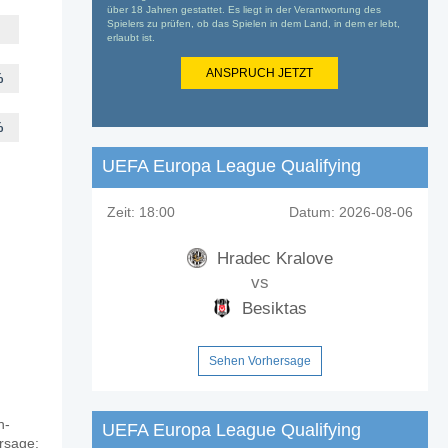
über 18 Jahren gestattet. Es liegt in der Verantwortung des
Spielers zu prüfen, ob das Spielen in dem Land, in dem er lebt,
erlaubt ist.
ANSPRUCH JETZT
%
%
UEFA Europa League Qualifying
Zeit:
18:00
Datum:
2026-08-06
Hradec Kralove
vs
Besiktas
Sehen Vorhersage
n-
UEFA Europa League Qualifying
ersage: