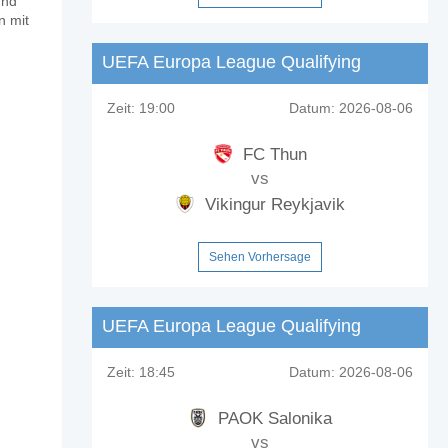
und
go?
n mit
UEFA Europa League Qualifying
Zeit:
19:00
Datum:
2026-08-06
FC Thun
ntualen Anteil von 15%.
vs
Vikingur Reykjavik
Sehen Vorhersage
UEFA Europa League Qualifying
Zeit:
18:45
Datum:
2026-08-06
PAOK Salonika
vs