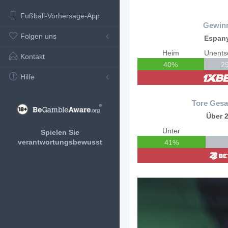
Fußball-Vorhersage-App
Gewin
Folgen uns
Espan
Heim
Kontakt
40%
2
Hilfe
Tore Gesa
Über 2
Unter
Spielen Sie
verantwortungsbewusst
41%