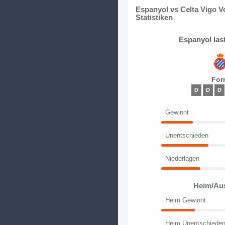
Espanyol vs Celta Vigo V
Statistiken
Espanyol las
For
D
D
D
Gewinnt
Unentschieden
Niederlagen
Heim/Au
Heim Gewinnt
Heim Unentschiede