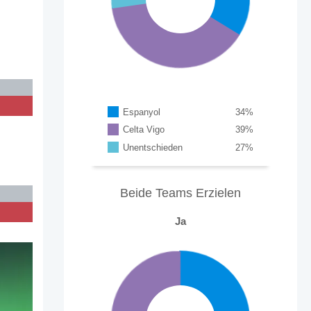
Espanyol
34
%
Celta Vigo
39
%
Unentschieden
27
%
Beide Teams Erzielen
Ja