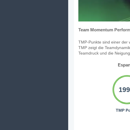
Team Momentum Perform
TMP-Punkte sind einer der w
TMP zeigt die Teamdynamik,
Teamdruck und die Neigung, 
Espan
199
TMP Po