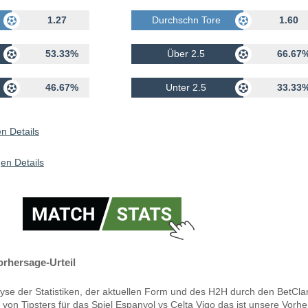
rhalten
1.27
Durchschn Tore Erhalten
1.60
53.33%
Über 2.5
66.67
46.67%
Unter 2.5
33.33
n Details
en Details
orhersage-Urteil
yse der Statistiken, der aktuellen Form und des H2H durch den BetCla
 von Tipsters für das Spiel Espanyol vs Celta Vigo das ist unsere Vorh