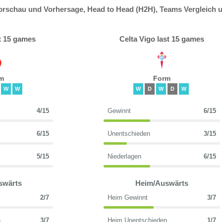
orschau und Vorhersage, Head to Head (H2H), Teams Vergleich 
t 15 games
Celta Vigo last 15 games
m
Form
W
W
W
D
W
D
W
4/15
Gewinnt
6/15
6/15
Unentschieden
3/15
5/15
Niederlagen
6/15
swärts
Heim/Auswärts
2/7
Heim Gewinnt
3/7
n
3/7
Heim Unentschieden
1/7