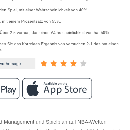
en Spiel, mit einer Wahrscheinlichkeit von 40%
n, mit einem Prozentsatz von 53%.
Über 2.5 voraus, das einen Wahrscheinlichkeit von hat 59%
nnen Sie das Korrektes Ergebnis von versuchen 2-1 das hat einen
.
 Vorhersage
ram
ischen Espanyol v Celta Vigo?
ad Management und Spielplan auf NBA-Wetten
l v Celta Vigo 14 February 2026 13:00.