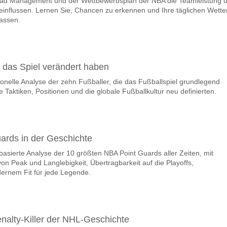
oad Management und der Wettbewerbsplan der NBA die Teamleistung 
team, zwischen dem zu gewinnen ist Espanyol v Celta Vi
eeinflussen. Lernen Sie, Chancen zu erkennen und Ihre täglichen Wette
en Spiel, mit einer Wahrscheinlichkeit von 40%
assen.
m Spiel punkten Espanyol v Celta Vigo?
n, mit einem Prozentsatz von 53%.
e das Spiel verändert haben
e Ergebnisprognose Espanyol v Celta Vigo?
onelle Analyse der zehn Fußballer, die das Fußballspiel grundlegend
nnen Sie das Korrektes Ergebnis von versuchen 2-1 das hat einen proze
 Taktiken, Positionen und die globale Fußballkultur neu definierten.
ards in der Geschichte
nbasierte Analyse der 10 größten NBA Point Guards aller Zeiten, mit
on Peak und Langlebigkeit, Übertragbarkeit auf die Playoffs,
rnem Fit für jede Legende.
nalty-Killer der NHL-Geschichte