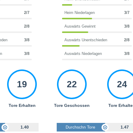
2/7
Heim Niederlagen
3/7
2/8
Auswärts Gewinnt
3/8
eden
3/8
Auswärts Unentschieden
2/8
en
3/8
Auswärts Niederlagen
3/8
19
22
24
Tore Erhalten
Tore Geschossen
Tore Erhalt
Geschossen
1.40
Durchschn Tore Geschossen
1.47