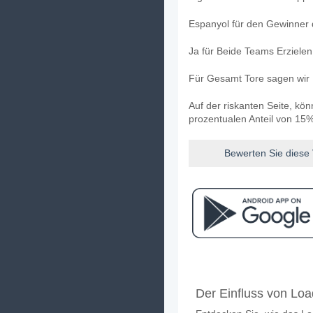
Espanyol für den Gewinner d
Ja für Beide Teams Erziele
Für Gesamt Tore sagen wir 
Auf der riskanten Seite, kö
prozentualen Anteil von 15%
Bewerten Sie diese
Facebook
Telegram
Instag
Wann ist das Spiel zw
Der Einfluss von Lo
Das Spiel zwischen Espanyo