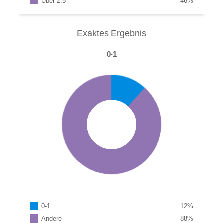
Über 2.5
46
%
Exaktes Ergebnis
0-1
0-1
12
%
Andere
88
%