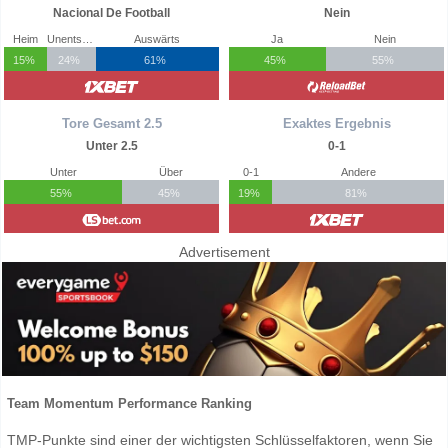
Nacional De Football
Nein
Heim
Unentschieden
Auswärts
Ja
Nein
15%
24%
61%
45%
55%
Tore Gesamt 2.5
Exaktes Ergebnis
Unter 2.5
0-1
Unter
Über
0-1
Andere
55%
45%
19%
81%
Advertisement
Team Momentum Performance Ranking
TMP-Punkte sind einer der wichtigsten Schlüsselfaktoren, wenn Sie