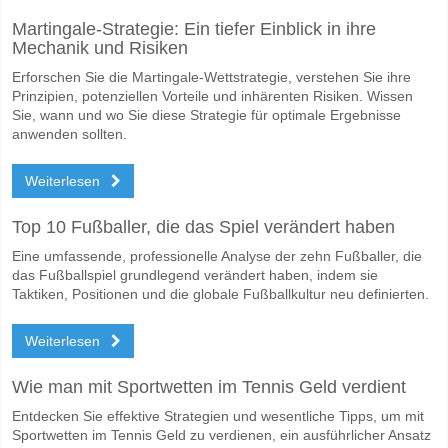
Wofür ist die richtige Ergebnisprognose Boston River v
Martingale-Strategie: Ein tiefer Einblick in ihre
Mechanik und Risiken
Auf der riskanten Seite, können Sie das Korrektes Ergebnis von versu
Erforschen Sie die Martingale-Wettstrategie, verstehen Sie ihre
Prinzipien, potenziellen Vorteile und inhärenten Risiken. Wissen
Sie, wann und wo Sie diese Strategie für optimale Ergebnisse
anwenden sollten.
Weiterlesen
Top 10 Fußballer, die das Spiel verändert haben
Eine umfassende, professionelle Analyse der zehn Fußballer, die
das Fußballspiel grundlegend verändert haben, indem sie
Taktiken, Positionen und die globale Fußballkultur neu definierten.
Weiterlesen
Wie man mit Sportwetten im Tennis Geld verdient
Entdecken Sie effektive Strategien und wesentliche Tipps, um mit
Sportwetten im Tennis Geld zu verdienen, ein ausführlicher Ansatz