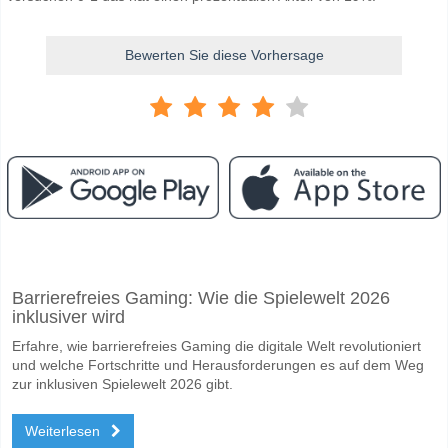
Bewerten Sie diese Vorhersage
Facebook
Telegram
Instagram
Wann ist das Spiel zwischen Boston River v Nacional D
Barrierefreies Gaming: Wie die Spielewelt 2026
Das Spiel zwischen Boston River v Nacional De Football 08 February 
inklusiver wird
Wer ist das Lieblingsteam, zwischen dem zu gewinnen i
Erfahre, wie barrierefreies Gaming die digitale Welt revolutioniert
Nacional De Football für den Gewinner den Spiel, mit einer Wahrschei
und welche Fortschritte und Herausforderungen es auf dem Weg
zur inklusiven Spielewelt 2026 gibt.
Werden beide Teams im Spiel punkten Boston River v N
Weiterlesen
Nein für Beide Teams Erzielen, mit einem Prozentsatz von 55%.