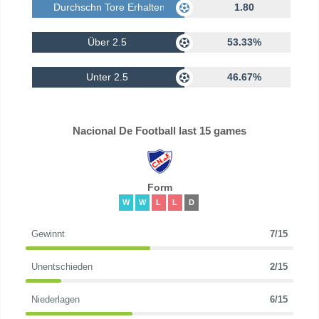
Durchschn Tore Erhalten
1.80
Über 2.5
53.33%
Unter 2.5
46.67%
Nacional De Football last 15 games
Form
W
W
L
L
D
Gewinnt
7/15
Unentschieden
2/15
Niederlagen
6/15