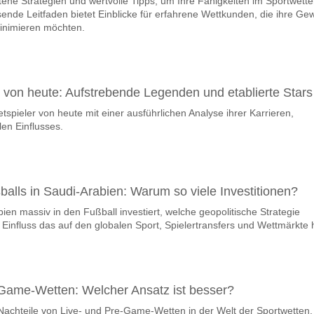
tene Strategien und wertvolle Tipps, um Ihre Fähigkeiten im Sportwett
team, zwischen dem zu gewinnen ist Girona v Celta Vigo
ende Leitfaden bietet Einblicke für erfahrene Wettkunden, die ihre Ge
 Spiel, mit einer Wahrscheinlichkeit von 41%
inimieren möchten.
m Spiel punkten Girona v Celta Vigo?
n, mit einem Prozentsatz von 57%.
r von heute: Aufstrebende Legenden und etablierte Stars
 Ergebnisprognose Girona v Celta Vigo?
tspieler von heute mit einer ausführlichen Analyse ihrer Karrieren,
nnen Sie das Korrektes Ergebnis von versuchen 2-1 das hat einen proze
len Einflusses.
balls in Saudi-Arabien: Warum so viele Investitionen?
en massiv in den Fußball investiert, welche geopolitische Strategie
Einfluss das auf den globalen Sport, Spielertransfers und Wettmärkte 
-Game-Wetten: Welcher Ansatz ist besser?
 Nachteile von Live- und Pre-Game-Wetten in der Welt der Sportwetten.