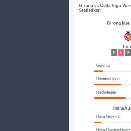
Girona vs Celta Vigo Vor
Statistiken
Girona last
For
D
L
D
Gewinnt
Unentschieden
Niederlagen
Heim/Au
Heim Gewinnt
Heim Unentschiede