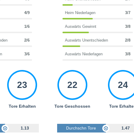
4/9
Heim Niederlagen
3/7
1/6
Auswärts Gewinnt
3/8
eden
2/6
Auswärts Unentschieden
2/8
en
3/6
Auswärts Niederlagen
3/8
23
22
24
Tore Erhalten
Tore Geschossen
Tore Erhalt
Geschossen
1.13
Durchschn Tore Geschossen
1.47