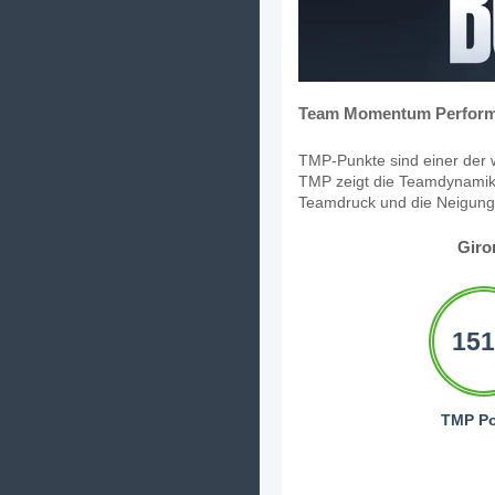
Team Momentum Perform
TMP-Punkte sind einer der w
TMP zeigt die Teamdynamik,
Teamdruck und die Neigung, 
Giro
151
TMP Po