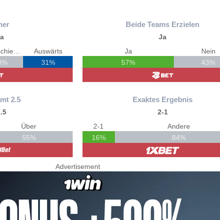
ner
Beide Teams Erzielen
na
Ja
Unentschieden
Auswärts
Ja
Nein
8%
31%
57%
43%
mt 2.5
Exaktes Ergebnis
.5
2-1
Über
2-1
Andere
55%
16%
84%
Advertisement