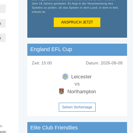
über 18 Jahren gestattet. Es liegt in der Verantwortung des
Spielers zu prüfen, ob das Spielen in dem Land, in dem er lebt,
erlaubt ist.
ANSPRUCH JETZT
%
%
England EFL Cup
Zeit:
15:00
Datum:
2026-08-08
Leicester
vs
Northampton
Sehen Vorhersage
n-
Elite Club Friendlies
age: