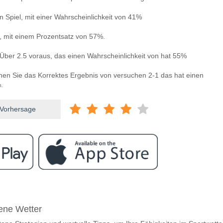
 Spiel, mit einer Wahrscheinlichkeit von 41%
n, mit einem Prozentsatz von 57%.
Über 2.5 voraus, das einen Wahrscheinlichkeit von hat 55%
nnen Sie das Korrektes Ergebnis von versuchen 2-1 das hat einen
.
 Vorhersage
ram
ischen Girona v Celta Vigo?
rene Wetter
v Celta Vigo 01 March 2026 20:00.