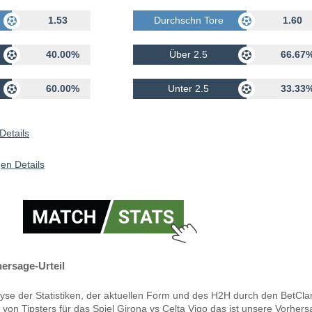
rhalten
1.53
Durchschn Tore Erhalten
1.60
40.00%
Über 2.5
66.67
60.00%
Unter 2.5
33.33
Details
en Details
hersage-Urteil
yse der Statistiken, der aktuellen Form und des H2H durch den BetCla
 von Tipsters für das Spiel Girona vs Celta Vigo das ist unsere Vorhers