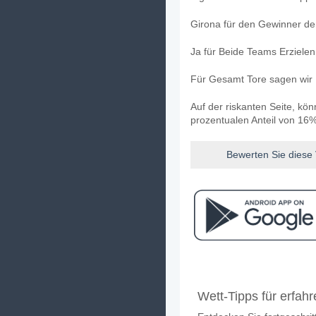
Girona für den Gewinner den
Ja für Beide Teams Erziele
Für Gesamt Tore sagen wir 
Auf der riskanten Seite, kö
prozentualen Anteil von 16%
Bewerten Sie diese
Facebook
Telegram
Instag
Wann ist das Spiel zw
Wett-Tipps für erfah
Das Spiel zwischen Girona 