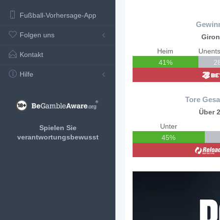
Fußball-Vorhersage-App
Gewin
Folgen uns
Giro
Heim
Kontakt
41%
2
Hilfe
Tore Gesa
Über 2
Unter
Spielen Sie
verantwortungsbewusst
45%