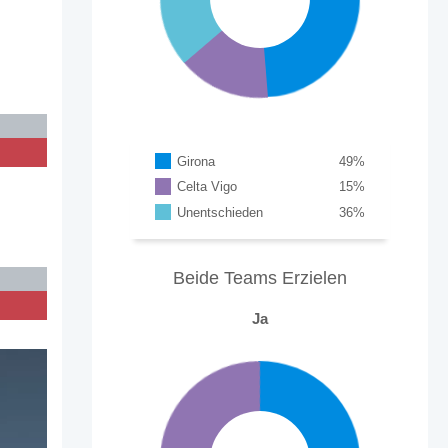
Girona
49
%
Celta Vigo
15
%
Unentschieden
36
%
Beide Teams Erzielen
Ja