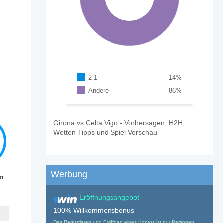
2-1
14
%
Andere
86
%
Girona vs Celta Vigo - Vorhersagen, H2H,
Wetten Tipps und Spiel Vorschau
Werbung
en
Eröffnungsangebot
100% Willkommensbonus
Das Registrieren und Eröffnen eines Kontos ist nur Personen