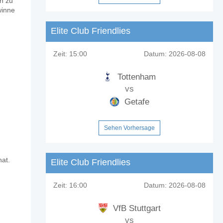
en zu
?
winne
Elite Club Friendlies
Zeit:
15:00
Datum:
2026-08-08
Tottenham
ntualen Anteil von 16%.
vs
Getafe
Sehen Vorhersage
hat.
Elite Club Friendlies
Zeit:
16:00
Datum:
2026-08-08
VfB Stuttgart
vs