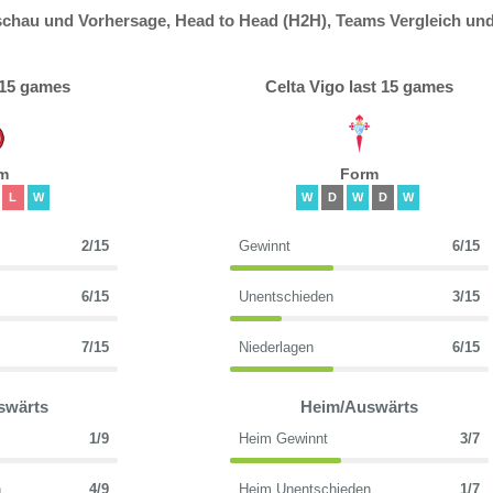
schau und Vorhersage, Head to Head (H2H), Teams Vergleich un
 15 games
Celta Vigo last 15 games
m
Form
L
W
W
D
W
D
W
2/15
Gewinnt
6/15
6/15
Unentschieden
3/15
7/15
Niederlagen
6/15
swärts
Heim/Auswärts
1/9
Heim Gewinnt
3/7
n
4/9
Heim Unentschieden
1/7