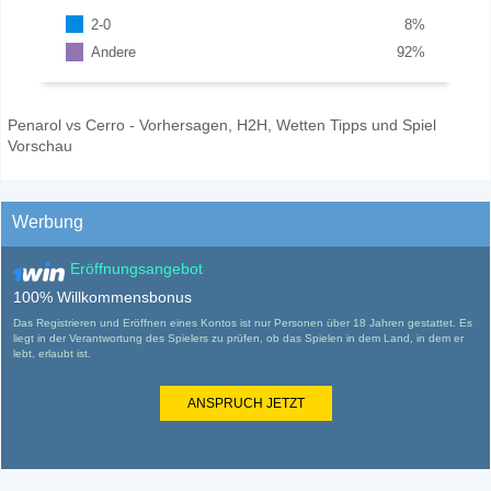
2-0
8
%
Andere
92
%
Penarol vs Cerro - Vorhersagen, H2H, Wetten Tipps und Spiel
Vorschau
Werbung
Eröffnungsangebot
100% Willkommensbonus
Das Registrieren und Eröffnen eines Kontos ist nur Personen über 18 Jahren gestattet. Es
liegt in der Verantwortung des Spielers zu prüfen, ob das Spielen in dem Land, in dem er
lebt, erlaubt ist.
ANSPRUCH JETZT