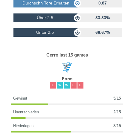
Durchschn Tore Erhalten
0.87
Über 2.5
33.33%
Unter 2.5
66.67%
Cerro last 15 games
Form
L
W
W
L
L
Gewinnt
5/15
Unentschieden
2/15
Niederlagen
8/15