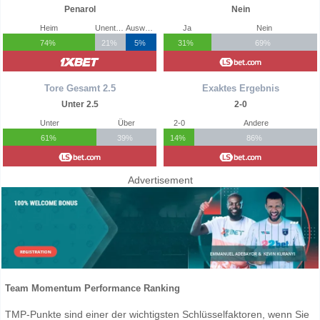
Penarol
Nein
Heim
Unentschieden
Auswärts
Ja
Nein
74%
21%
5%
31%
69%
Tore Gesamt 2.5
Exaktes Ergebnis
Unter 2.5
2-0
Unter
Über
2-0
Andere
61%
39%
14%
86%
Advertisement
Team Momentum Performance Ranking
TMP-Punkte sind einer der wichtigsten Schlüsselfaktoren, wenn Sie