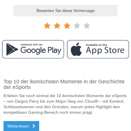
Bewerten Sie diese Vorhersage
Facebook
Telegram
Instagram
Wann ist das Spiel zwischen Penarol v Cerro?
Top 10 der ikonischsten Momente in der Geschichte
Das Spiel zwischen Penarol v Cerro 21 March 2026 22:30.
der eSports
Wer ist das Lieblingsteam, zwischen dem zu gewinnen i
Erleben Sie noch einmal die 10 ikonischsten Momente der eSports
Penarol für den Gewinner den Spiel, mit einer Wahrscheinlichkeit von
– von Daigos Parry bis zum Major-Sieg von Cloud9 – mit Kontext,
Schlüsselszenen und den Gründen, warum jedes Highlight den
Werden beide Teams im Spiel punkten Penarol v Cerro
kompetitiven Gaming-Bereich noch immer prägt.
Nein für Beide Teams Erzielen, mit einem Prozentsatz von 69%.
Weiterlesen