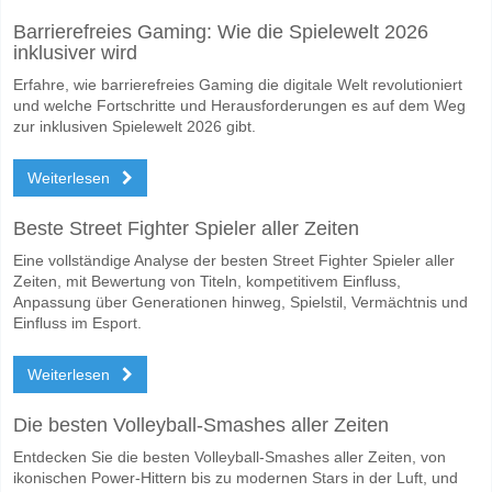
Wofür ist die richtige Ergebnisprognose Penarol v Cerr
Barrierefreies Gaming: Wie die Spielewelt 2026
Auf der riskanten Seite, können Sie das Korrektes Ergebnis von versu
inklusiver wird
Erfahre, wie barrierefreies Gaming die digitale Welt revolutioniert
und welche Fortschritte und Herausforderungen es auf dem Weg
zur inklusiven Spielewelt 2026 gibt.
Weiterlesen
Beste Street Fighter Spieler aller Zeiten
Eine vollständige Analyse der besten Street Fighter Spieler aller
Zeiten, mit Bewertung von Titeln, kompetitivem Einfluss,
Anpassung über Generationen hinweg, Spielstil, Vermächtnis und
Einfluss im Esport.
Weiterlesen
Die besten Volleyball-Smashes aller Zeiten
Entdecken Sie die besten Volleyball-Smashes aller Zeiten, von
ikonischen Power-Hittern bis zu modernen Stars in der Luft, und