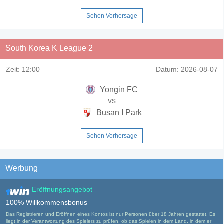
Sehen Vorhersage
South Korea K League 2
Zeit:
12:00
Datum:
2026-08-07
Yongin FC
vs
Busan I Park
Sehen Vorhersage
Werbung
Eröffnungsangebot
100% Willkommensbonus
Das Registrieren und Eröffnen eines Kontos ist nur Personen über 18 Jahren gestattet. Es
liegt in der Verantwortung des Spielers zu prüfen, ob das Spielen in dem Land, in dem er