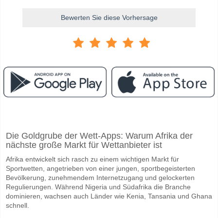
Bewerten Sie diese Vorhersage
Facebook
Telegram
Instagram
Wann ist das Spiel zwischen Seoul E-Land FC v Suwo
Die Goldgrube der Wett-Apps: Warum Afrika der
Das Spiel zwischen Seoul E-Land FC v Suwon FC 04 April 2026 06:00
nächste große Markt für Wettanbieter ist
Wer ist das Lieblingsteam, zwischen dem zu gewinnen
Afrika entwickelt sich rasch zu einem wichtigen Markt für
Ein Unentschieden im Spiel hat eine Wahrscheinlichkeit von 35%.
Sportwetten, angetrieben von einer jungen, sportbegeisterten
Bevölkerung, zunehmendem Internetzugang und gelockerten
Werden beide Teams im Spiel punkten Seoul E-Land 
Regulierungen. Während Nigeria und Südafrika die Branche
dominieren, wachsen auch Länder wie Kenia, Tansania und Ghana
Ja für Beide Teams Erzielen, mit einem Prozentsatz von 57%.
schnell.