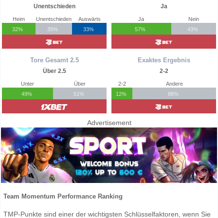
Unentschieden
Ja
Heim
Unentschieden
Auswärts
Ja
Nein
32%
35%
33%
57%
43%
Tore Gesamt 2.5
Exaktes Ergebnis
Über 2.5
2-2
Unter
Über
2-2
Andere
49%
51%
12%
88%
Advertisement
Team Momentum Performance Ranking
TMP-Punkte sind einer der wichtigsten Schlüsselfaktoren, wenn Sie