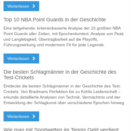
Wofür ist die richtige Ergebnisprognose Seoul E-Land
Weiterlesen
Auf der riskanten Seite, können Sie das Korrektes Ergebnis von versu
Top 10 NBA Point Guards in der Geschichte
Eine tiefgehende, kriterienbasierte Analyse der 10 größten NBA
Point Guards aller Zeiten, mit Epochenkontext, Analyse von Peak
und Langlebigkeit, Übertragbarkeit auf die Playoffs,
Führungswirkung und modernem Fit für jede Legende.
Weiterlesen
Die besten Schlagmänner in der Geschichte des
Test-Crickets
Entdecke die besten Schlagmänner in der Geschichte des Test-
Crickets. Von Bradmans Perfektion bis zu Kohlis Leidenschaft –
erkunde detaillierte Analysen von Technik, Vermächtnis und der
Entwicklung der Schlagkunst über verschiedene Epochen hinweg.
Weiterlesen
Wie man mit Sportwetten im Tennis Geld verdient