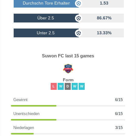
Durchschn Tore Erhalten
1.53
Über 2.5
86.67%
Unter 2.5
13.33%
Suwon FC last 15 games
Form
L
W
D
W
W
Gewinnt
6/15
Unentschieden
6/15
Niederlagen
3/15