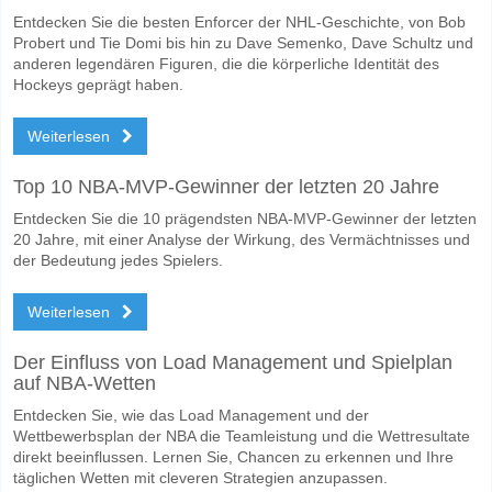
Wofür ist die richtige Ergebnisprognose Worksop Town
Entdecken Sie die besten Enforcer der NHL-Geschichte, von Bob
Auf der riskanten Seite, können Sie das Korrektes Ergebnis von versu
Probert und Tie Domi bis hin zu Dave Semenko, Dave Schultz und
anderen legendären Figuren, die die körperliche Identität des
Hockeys geprägt haben.
Weiterlesen
Top 10 NBA-MVP-Gewinner der letzten 20 Jahre
Entdecken Sie die 10 prägendsten NBA-MVP-Gewinner der letzten
20 Jahre, mit einer Analyse der Wirkung, des Vermächtnisses und
der Bedeutung jedes Spielers.
Weiterlesen
Der Einfluss von Load Management und Spielplan
auf NBA-Wetten
Entdecken Sie, wie das Load Management und der
Wettbewerbsplan der NBA die Teamleistung und die Wettresultate
direkt beeinflussen. Lernen Sie, Chancen zu erkennen und Ihre
täglichen Wetten mit cleveren Strategien anzupassen.