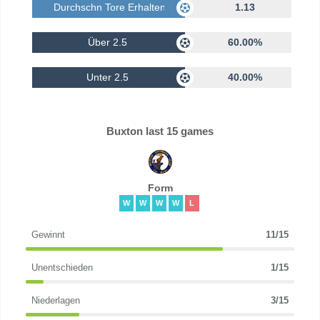
Durchschn Tore Erhalten
1.13
Über 2.5
60.00%
Unter 2.5
40.00%
Buxton last 15 games
Form
W
W
W
W
L
Gewinnt
11/15
Unentschieden
1/15
Niederlagen
3/15