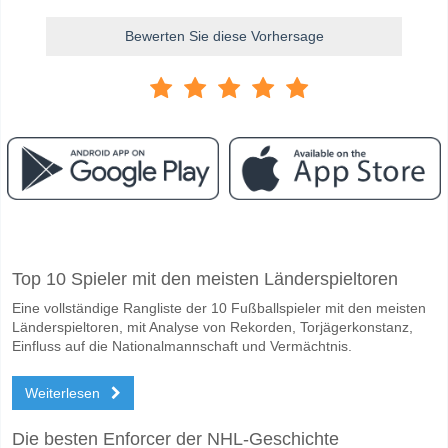
Bewerten Sie diese Vorhersage
Facebook
Telegram
Instagram
Wann ist das Spiel zwischen Worksop Town v Buxton?
Top 10 Spieler mit den meisten Länderspieltoren
Das Spiel zwischen Worksop Town v Buxton 06 April 2026 15:00.
Eine vollständige Rangliste der 10 Fußballspieler mit den meisten
Wer ist das Lieblingsteam, zwischen dem zu gewinnen 
Länderspieltoren, mit Analyse von Rekorden, Torjägerkonstanz,
Ein Unentschieden im Spiel hat eine Wahrscheinlichkeit von 36%.
Einfluss auf die Nationalmannschaft und Vermächtnis.
Werden beide Teams im Spiel punkten Worksop Town v
Weiterlesen
Ja für Beide Teams Erzielen, mit einem Prozentsatz von 63%.
Die besten Enforcer der NHL-Geschichte