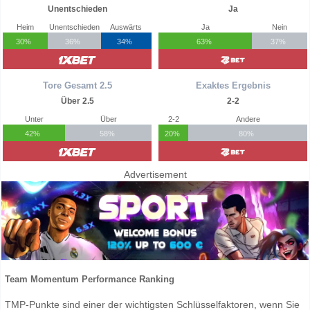
Unentschieden
Ja
Heim
Unentschieden
Auswärts
Ja
Nein
30%
36%
34%
63%
37%
Tore Gesamt 2.5
Exaktes Ergebnis
Über 2.5
2-2
Unter
Über
2-2
Andere
42%
58%
20%
80%
Advertisement
Team Momentum Performance Ranking
TMP-Punkte sind einer der wichtigsten Schlüsselfaktoren, wenn Sie