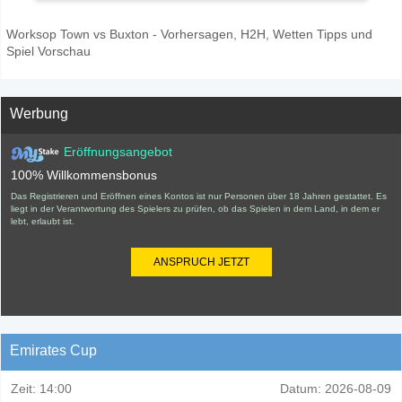
Worksop Town vs Buxton - Vorhersagen, H2H, Wetten Tipps und
Spiel Vorschau
Werbung
Eröffnungsangebot
100% Willkommensbonus
Das Registrieren und Eröffnen eines Kontos ist nur Personen über 18 Jahren gestattet. Es
liegt in der Verantwortung des Spielers zu prüfen, ob das Spielen in dem Land, in dem er
lebt, erlaubt ist.
ANSPRUCH JETZT
Emirates Cup
Zeit:
14:00
Datum:
2026-08-09