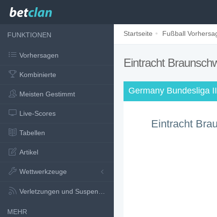
Startseite
Fußball Vorhersa
FUNKTIONEN
Vorhersagen
Eintracht Braunschw
Kombinierte
Germany Bundesliga I
Meisten Gestimmt
Live-Scores
Eintracht Bra
Tabellen
Artikel
Wettwerkzeuge
Verletzungen und Suspensionen
MEHR