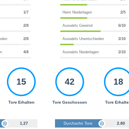
1/7
Heim Niederlagen
2/5
2/8
Auswärts Gewinnt
6/10
eden
2/8
Auswärts Unentschieden
2/10
en
4/8
Auswärts Niederlagen
2/10
15
42
18
Tore Erhalten
Tore Geschossen
Tore Erhalt
Geschossen
1.27
Durchschn Tore Geschossen
2.80