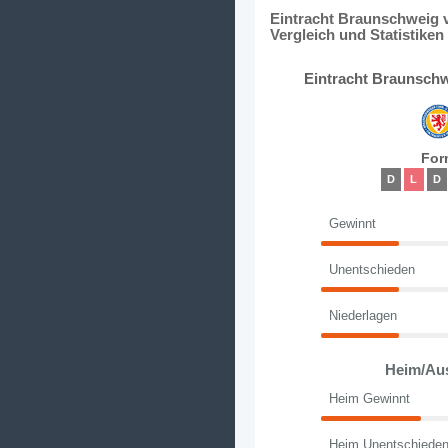
Eintracht Braunschweig 
Vergleich und Statistiken
Eintracht Braunschw
For
D
L
D
Gewinnt
Unentschieden
Niederlagen
Heim/Au
Heim Gewinnt
Heim Unentschiede