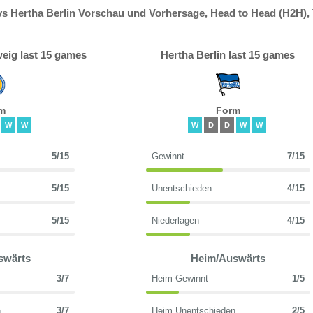
vs Hertha Berlin Vorschau und Vorhersage, Head to Head (H2H),
eig last 15 games
Hertha Berlin last 15 games
m
Form
W
W
W
D
D
W
W
5/15
Gewinnt
7/15
5/15
Unentschieden
4/15
5/15
Niederlagen
4/15
swärts
Heim/Auswärts
3/7
Heim Gewinnt
1/5
n
3/7
Heim Unentschieden
2/5