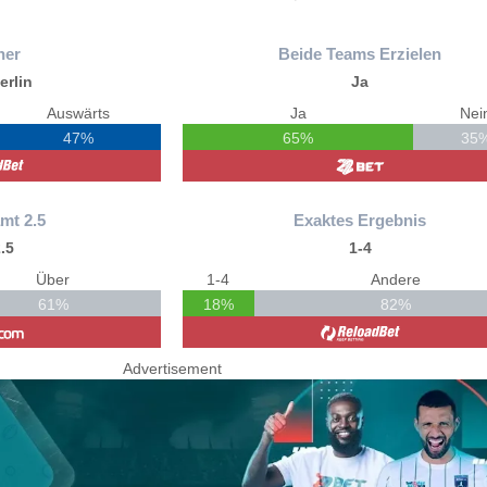
ner
Beide Teams Erzielen
erlin
Ja
Auswärts
Ja
Nei
47%
65%
35
mt 2.5
Exaktes Ergebnis
.5
1-4
Über
1-4
Andere
61%
18%
82%
Advertisement