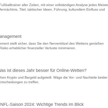
ußballtrainer aller Zeiten, mit einer vollständigen Analyse jedes Meiste
team, zwischen dem zu gewinnen ist Eintracht Braunschw
Vermächtnis, Titel, taktischer Ideen, Führung, kulturellem Einfluss und
ner den Spiel, mit einer Wahrscheinlichkeit von 47%
m Spiel punkten Eintracht Braunschweig v Hertha Berli
n, mit einem Prozentsatz von 65%.
Management
e Ergebnisprognose Eintracht Braunschweig v Hertha Berli
ement stellt sicher, dass Sie den Nervenkitzel des Wettens genießen
nnen Sie das Korrektes Ergebnis von versuchen 1-4 das hat einen proze
siko erheblicher finanzieller Verluste minimieren.
Was ist dieses Jahr besser für Online-Wetten?
chen Krypto und Bargeld aufgeteilt. Wäge die Vor- und Nachteile beider
ntscheidungen zu treffen.
 NFL-Saison 2024: Wichtige Trends im Blick