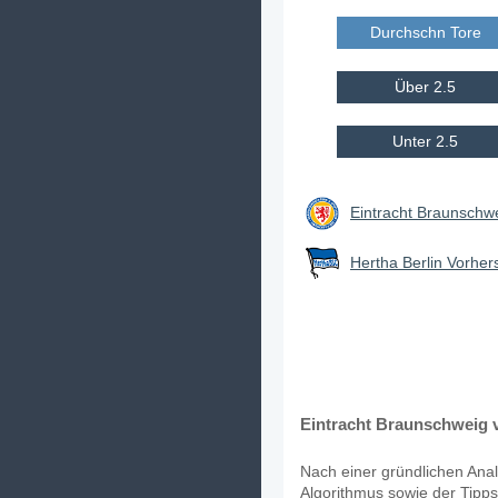
Durchschn Tore E
Über 2.5
Unter 2.5
Eintracht Braunschw
Hertha Berlin Vorher
Eintracht Braunschweig v
Nach einer gründlichen Anal
Algorithmus sowie der Tipps 