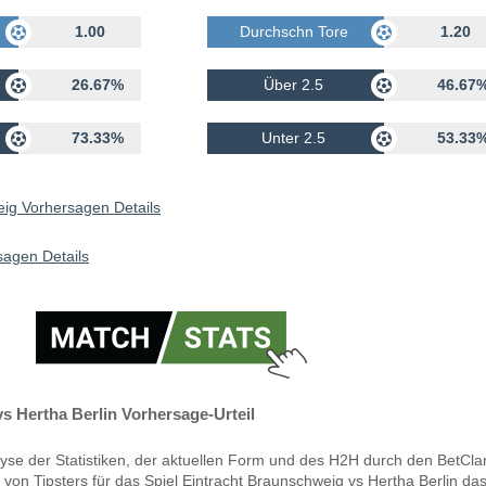
rhalten
1.00
Durchschn Tore Erhalten
1.20
26.67%
Über 2.5
46.67
73.33%
Unter 2.5
53.33
eig Vorhersagen Details
sagen Details
s Hertha Berlin Vorhersage-Urteil
yse der Statistiken, der aktuellen Form und des H2H durch den BetCla
von Tipsters für das Spiel Eintracht Braunschweig vs Hertha Berlin das