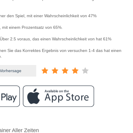
ner den Spiel, mit einer Wahrscheinlichkeit von 47%
n, mit einem Prozentsatz von 65%.
Über 2.5 voraus, das einen Wahrscheinlichkeit von hat 61%
nnen Sie das Korrektes Ergebnis von versuchen 1-4 das hat einen
.
 Vorhersage
ram
ischen Eintracht Braunschweig v Hertha Berlin?
iner Aller Zeiten
t Braunschweig v Hertha Berlin 19 April 2026 12:30.