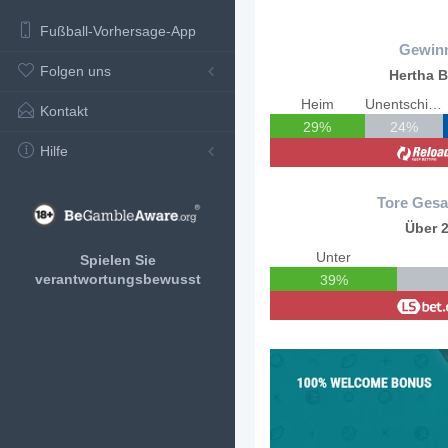
Fußball-Vorhersage-App
Gewin
Folgen uns
Hertha B
Heim
Unentschieden
Kontakt
29%
24%
Hilfe
Tore Gesa
Über 2
Unter
Spielen Sie
verantwortungsbewusst
39%