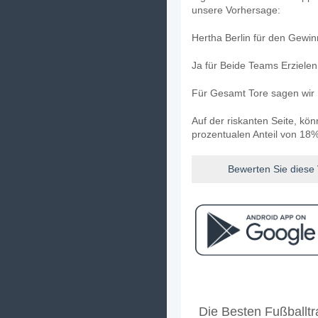
unsere Vorhersage:
Hertha Berlin für den Gewin
Ja für Beide Teams Erziele
Für Gesamt Tore sagen wir 
Auf der riskanten Seite, kö
prozentualen Anteil von 18%
Bewerten Sie diese
Facebook
Telegram
Instag
Wann ist das Spiel zw
Die Besten Fußballtra
Das Spiel zwischen Eintrach