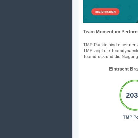
Team Momentum Perform
TMP-Punkte sind einer der w
TMP zeigt die Teamdynamik,
Teamdruck und die Neigung, 
Eintracht Br
203
TMP Po