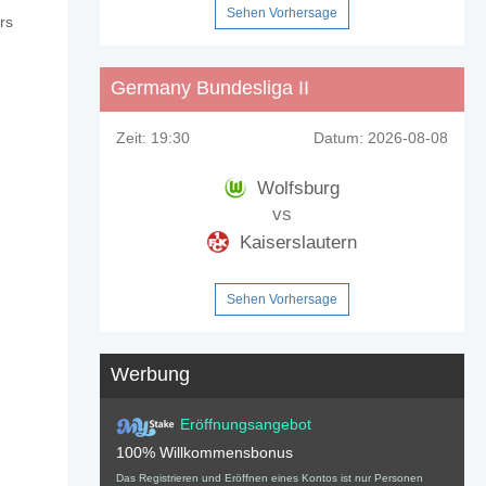
Sehen Vorhersage
rs
eig v Hertha Berlin?
Germany Bundesliga II
n?
Zeit:
19:30
Datum:
2026-08-08
n?
Wolfsburg
ntualen Anteil von 18%.
vs
Kaiserslautern
Sehen Vorhersage
Werbung
Eröffnungsangebot
100% Willkommensbonus
Das Registrieren und Eröffnen eines Kontos ist nur Personen