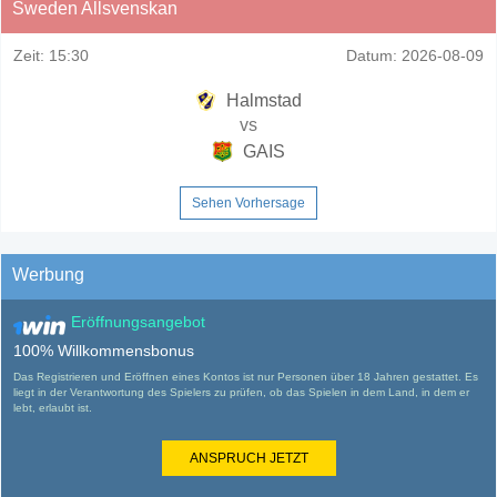
Sweden Allsvenskan
Zeit:
15:30
Datum:
2026-08-09
Halmstad
vs
GAIS
Sehen Vorhersage
Werbung
Eröffnungsangebot
100% Willkommensbonus
Das Registrieren und Eröffnen eines Kontos ist nur Personen über 18 Jahren gestattet. Es
liegt in der Verantwortung des Spielers zu prüfen, ob das Spielen in dem Land, in dem er
lebt, erlaubt ist.
ANSPRUCH JETZT