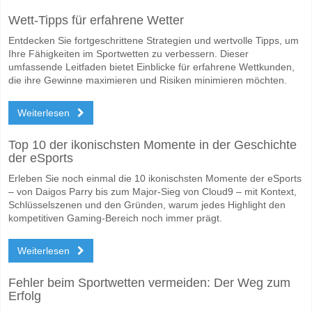
Wofür ist die richtige Ergebnisprognose BK Hacken v 
Wett-Tipps für erfahrene Wetter
Auf der riskanten Seite, können Sie das Korrektes Ergebnis von versu
Entdecken Sie fortgeschrittene Strategien und wertvolle Tipps, um
Ihre Fähigkeiten im Sportwetten zu verbessern. Dieser
umfassende Leitfaden bietet Einblicke für erfahrene Wettkunden,
die ihre Gewinne maximieren und Risiken minimieren möchten.
Weiterlesen
Top 10 der ikonischsten Momente in der Geschichte
der eSports
Erleben Sie noch einmal die 10 ikonischsten Momente der eSports
– von Daigos Parry bis zum Major-Sieg von Cloud9 – mit Kontext,
Schlüsselszenen und den Gründen, warum jedes Highlight den
kompetitiven Gaming-Bereich noch immer prägt.
Weiterlesen
Fehler beim Sportwetten vermeiden: Der Weg zum
Erfolg