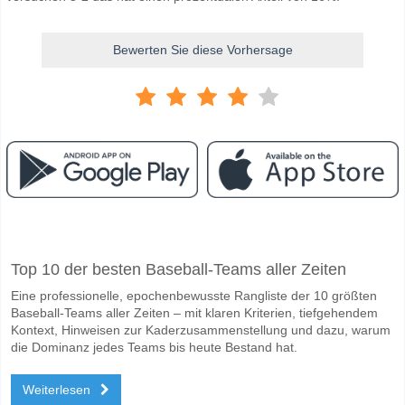
Bewerten Sie diese Vorhersage
Facebook
Telegram
Instagram
Wann ist das Spiel zwischen BK Hacken v GAIS?
Top 10 der besten Baseball-Teams aller Zeiten
Das Spiel zwischen BK Hacken v GAIS 19 April 2026 15:30.
Eine professionelle, epochenbewusste Rangliste der 10 größten
Wer ist das Lieblingsteam, zwischen dem zu gewinnen 
Baseball-Teams aller Zeiten – mit klaren Kriterien, tiefgehendem
BK Hacken für den Gewinner den Spiel, mit einer Wahrscheinlichkeit 
Kontext, Hinweisen zur Kaderzusammenstellung und dazu, warum
die Dominanz jedes Teams bis heute Bestand hat.
Werden beide Teams im Spiel punkten BK Hacken v G
Weiterlesen
Ja für Beide Teams Erzielen, mit einem Prozentsatz von 61%.