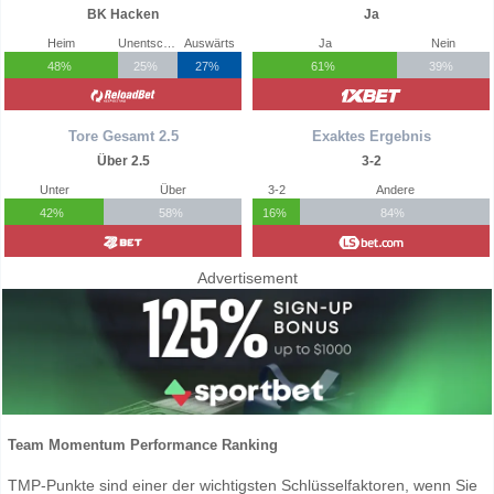
BK Hacken
Ja
Heim
Unentschieden
Auswärts
Ja
Nein
48%
25%
27%
61%
39%
Tore Gesamt 2.5
Exaktes Ergebnis
Über 2.5
3-2
Unter
Über
3-2
Andere
42%
58%
16%
84%
Advertisement
Team Momentum Performance Ranking
TMP-Punkte sind einer der wichtigsten Schlüsselfaktoren, wenn Sie