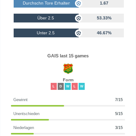
Durchschn Tore Erhalten
1.67
Über 2.5
53.33%
Unter 2.5
46.67%
GAIS last 15 games
Form
L
D
W
L
W
Gewinnt
7/15
Unentschieden
5/15
Niederlagen
3/15