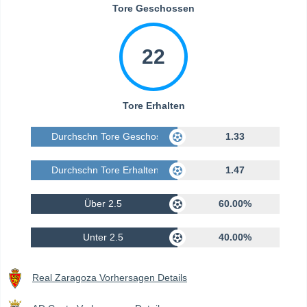
Tore Geschossen
22
Tore Erhalten
Durchschn Tore Geschossen
1.33
Durchschn Tore Erhalten
1.47
Über 2.5
60.00%
Unter 2.5
40.00%
Real Zaragoza Vorhersagen Details