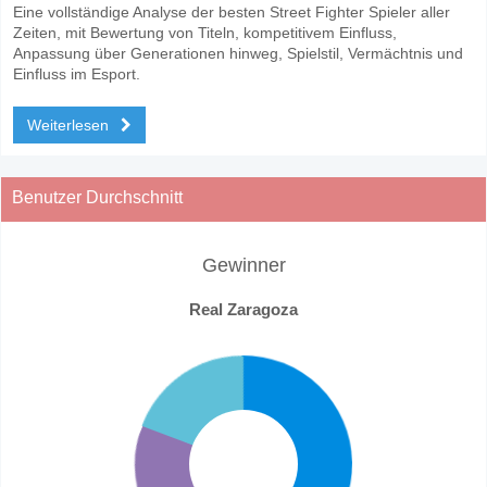
Eine vollständige Analyse der besten Street Fighter Spieler aller
Zeiten, mit Bewertung von Titeln, kompetitivem Einfluss,
Anpassung über Generationen hinweg, Spielstil, Vermächtnis und
Einfluss im Esport.
Weiterlesen
Benutzer Durchschnitt
Gewinner
Real Zaragoza