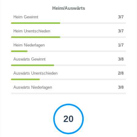
Heim/Auswärts
Heim Gewinnt
3/7
Heim Unentschieden
3/7
Heim Niederlagen
1/7
Auswärts Gewinnt
3/8
Auswärts Unentschieden
2/8
Auswärts Niederlagen
3/8
20