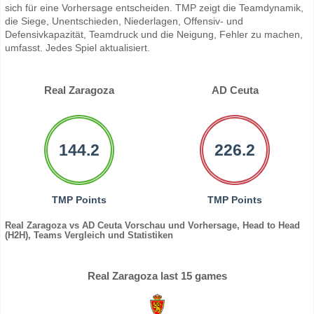
sich für eine Vorhersage entscheiden. TMP zeigt die Teamdynamik,
die Siege, Unentschieden, Niederlagen, Offensiv- und
Defensivkapazität, Teamdruck und die Neigung, Fehler zu machen,
umfasst. Jedes Spiel aktualisiert.
Real Zaragoza
AD Ceuta
144.2
226.2
TMP Points
TMP Points
Real Zaragoza vs AD Ceuta Vorschau und Vorhersage, Head to Head
(H2H), Teams Vergleich und Statistiken
Real Zaragoza last 15 games