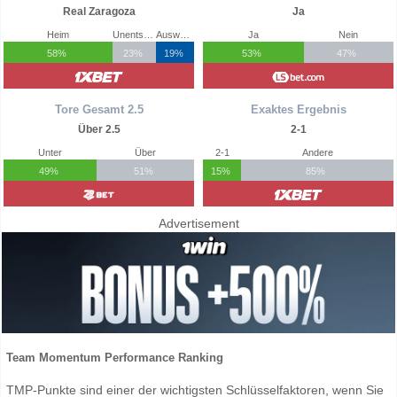
Real Zaragoza
Ja
Heim
Unentschieden
Auswärts
Ja
Nein
58%
23%
19%
53%
47%
Tore Gesamt 2.5
Exaktes Ergebnis
Über 2.5
2-1
Unter
Über
2-1
Andere
49%
51%
15%
85%
Advertisement
Team Momentum Performance Ranking
TMP-Punkte sind einer der wichtigsten Schlüsselfaktoren, wenn Sie