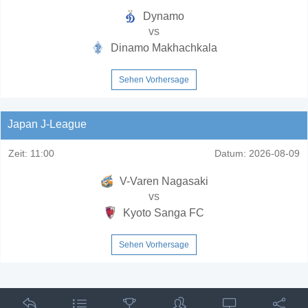
Dynamo
vs
Dinamo Makhachkala
Sehen Vorhersage
Japan J-League
Zeit:
11:00
Datum:
2026-08-09
V-Varen Nagasaki
vs
Kyoto Sanga FC
Sehen Vorhersage