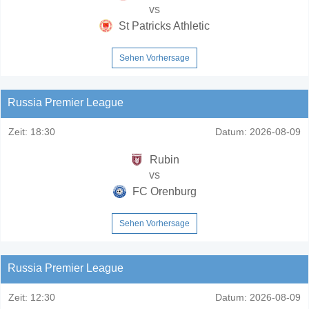
vs
St Patricks Athletic
Sehen Vorhersage
Russia Premier League
Zeit:
18:30
Datum:
2026-08-09
Rubin
vs
FC Orenburg
Sehen Vorhersage
Russia Premier League
Zeit:
12:30
Datum:
2026-08-09