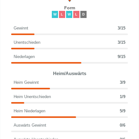
Form
W
L
W
L
D
Gewinnt
3/15
Unentschieden
3/15
Niederlagen
9/15
Heim/Auswärts
Heim Gewinnt
3/9
Heim Unentschieden
1/9
Heim Niederlagen
5/9
Auswärts Gewinnt
0/6