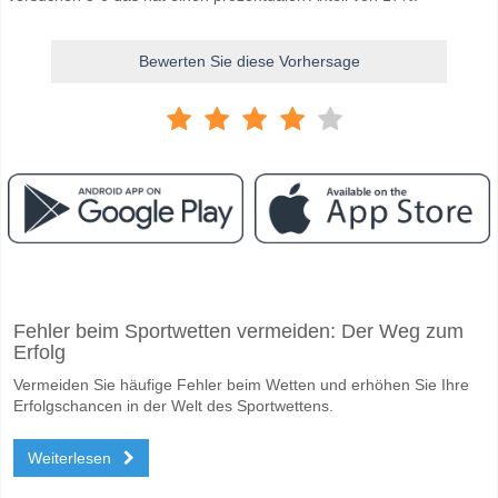
Bewerten Sie diese Vorhersage
Facebook
Telegram
Instagram
Wann ist das Spiel zwischen Mirassol v Always Ready?
Fehler beim Sportwetten vermeiden: Der Weg zum
Das Spiel zwischen Mirassol v Always Ready 29 April 2026 23:00.
Erfolg
Wer ist das Lieblingsteam, zwischen dem zu gewinnen i
Vermeiden Sie häufige Fehler beim Wetten und erhöhen Sie Ihre
Mirassol für den Gewinner den Spiel, mit einer Wahrscheinlichkeit vo
Erfolgschancen in der Welt des Sportwettens.
Werden beide Teams im Spiel punkten Mirassol v Alwa
Weiterlesen
Nein für Beide Teams Erzielen, mit einem Prozentsatz von 59%.