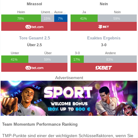
Mirassol
Nein
Heim
Unentschieden
Auswärts
Ja
Nein
78%
15%
7%
41%
59%
Tore Gesamt 2.5
Exaktes Ergebnis
Über 2.5
3-0
Unter
Über
3-0
Andere
41%
59%
17%
83%
Advertisement
Team Momentum Performance Ranking
TMP-Punkte sind einer der wichtigsten Schlüsselfaktoren, wenn Sie