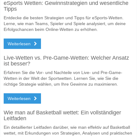
eSports Wetten: Gewinnstrategien und wesentliche
Wofür ist die richtige Ergebnisprognose Mirassol v Alw
Tipps
Auf der riskanten Seite, können Sie das Korrektes Ergebnis von versu
Entdecke die besten Strategien und Tipps für eSports-Wetten.
Lerne, wie man Teams, Spieler und Spiele analysiert, um deine
Erfolgschancen beim Online-Wetten zu erhöhen.
Weiterlesen
Live-Wetten vs. Pre-Game-Wetten: Welcher Ansatz
ist besser?
Erfahren Sie die Vor- und Nachteile von Live- und Pre-Game-
Wetten in der Welt der Sportwetten. Lernen Sie, wie Sie die
richtige Strategie wählen, um Ihre Gewinne zu maximieren.
Weiterlesen
Wie man auf Basketball wettet: Ein vollständiger
Leitfaden
Ein detaillierter Leitfaden darüber, wie man effektiv auf Basketball
wettet, mit Erkundungen von Strategien, Analysen und praktischen