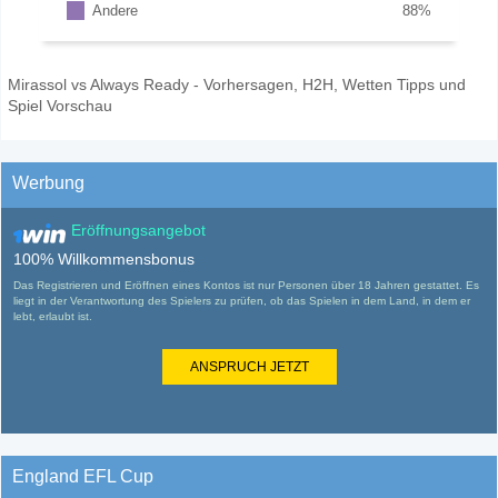
Andere
88
%
Mirassol vs Always Ready - Vorhersagen, H2H, Wetten Tipps und
Spiel Vorschau
Werbung
Eröffnungsangebot
100% Willkommensbonus
Das Registrieren und Eröffnen eines Kontos ist nur Personen über 18 Jahren gestattet. Es
liegt in der Verantwortung des Spielers zu prüfen, ob das Spielen in dem Land, in dem er
lebt, erlaubt ist.
ANSPRUCH JETZT
England EFL Cup