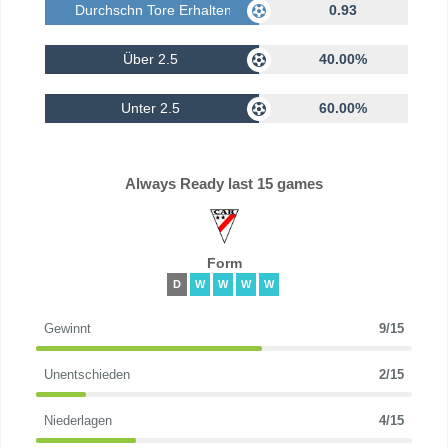
Durchschn Tore Erhalten
0.93
Über 2.5
40.00%
Unter 2.5
60.00%
Always Ready last 15 games
Form
D
W
W
W
W
Gewinnt
9/15
Unentschieden
2/15
Niederlagen
4/15