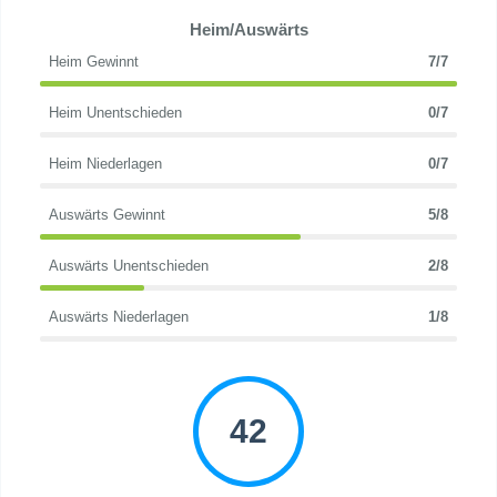
Heim/Auswärts
Heim Gewinnt
7/7
Heim Unentschieden
0/7
Heim Niederlagen
0/7
Auswärts Gewinnt
5/8
Auswärts Unentschieden
2/8
Auswärts Niederlagen
1/8
42