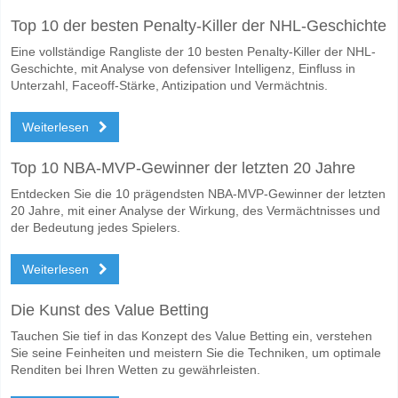
Wofür ist die richtige Ergebnisprognose England (W) v 
Top 10 der besten Penalty-Killer der NHL-Geschichte
Auf der riskanten Seite, können Sie das Korrektes Ergebnis von versu
Eine vollständige Rangliste der 10 besten Penalty-Killer der NHL-
Geschichte, mit Analyse von defensiver Intelligenz, Einfluss in
Unterzahl, Faceoff-Stärke, Antizipation und Vermächtnis.
Weiterlesen
Top 10 NBA-MVP-Gewinner der letzten 20 Jahre
Entdecken Sie die 10 prägendsten NBA-MVP-Gewinner der letzten
20 Jahre, mit einer Analyse der Wirkung, des Vermächtnisses und
der Bedeutung jedes Spielers.
Weiterlesen
Die Kunst des Value Betting
Tauchen Sie tief in das Konzept des Value Betting ein, verstehen
Sie seine Feinheiten und meistern Sie die Techniken, um optimale
Renditen bei Ihren Wetten zu gewährleisten.