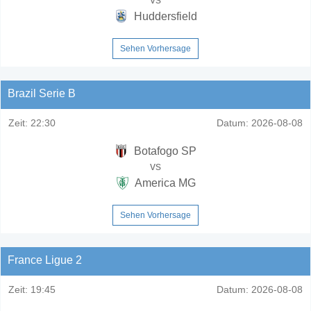
Huddersfield
Sehen Vorhersage
Brazil Serie B
Zeit:
22:30
Datum:
2026-08-08
Botafogo SP
vs
America MG
Sehen Vorhersage
France Ligue 2
Zeit:
19:45
Datum:
2026-08-08