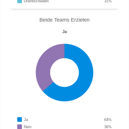
Unentschieden
31
%
Beide Teams Erzielen
Ja
Ja
64
%
Nein
36
%