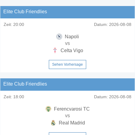
Elite Club Friendlies
Zeit:
20:00
Datum:
2026-08-08
Napoli
vs
Celta Vigo
Sehen Vorhersage
Elite Club Friendlies
Zeit:
18:00
Datum:
2026-08-08
Ferencvarosi TC
vs
Real Madrid