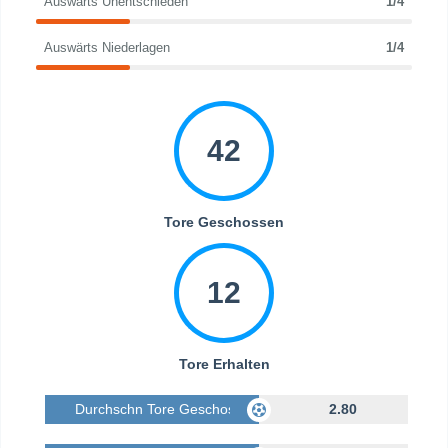
Auswärts Unentschieden
1/4
Auswärts Niederlagen
1/4
42
Tore Geschossen
12
Tore Erhalten
Durchschn Tore Geschossen
2.80