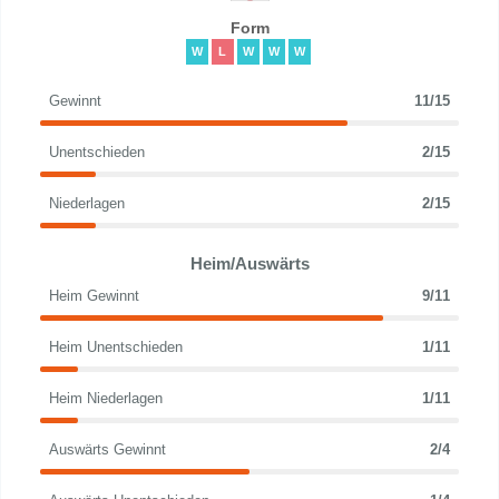
Form
W
L
W
W
W
Gewinnt
11/15
Unentschieden
2/15
Niederlagen
2/15
Heim/Auswärts
Heim Gewinnt
9/11
Heim Unentschieden
1/11
Heim Niederlagen
1/11
Auswärts Gewinnt
2/4