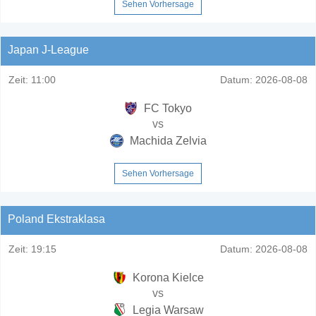
Sehen Vorhersage
Japan J-League
Zeit:
11:00
Datum:
2026-08-08
FC Tokyo
vs
Machida Zelvia
Sehen Vorhersage
Poland Ekstraklasa
Zeit:
19:15
Datum:
2026-08-08
Korona Kielce
vs
Legia Warsaw