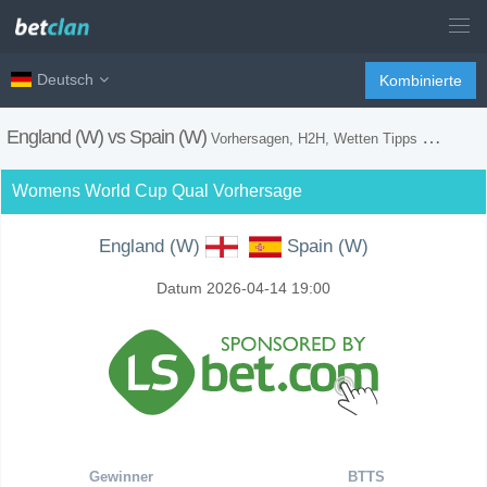
Deutsch
Kombinierte
England (W) vs Spain (W)
Vorhersagen, H2H, Wetten Tipps und Spiel Vorschau
Womens World Cup Qual Vorhersage
England (W)
Spain (W)
Datum 2026-04-14 19:00
Gewinner
BTTS