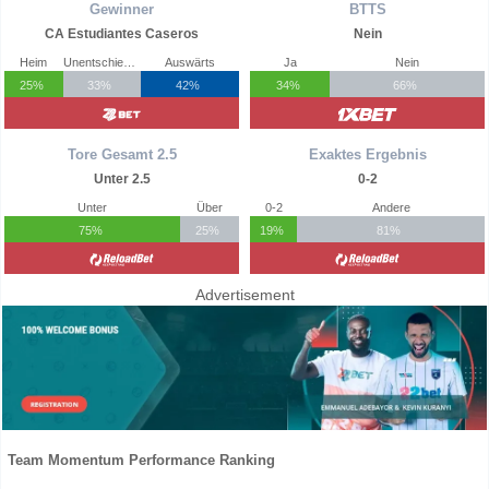
Gewinner
BTTS
CA Estudiantes Caseros
Nein
Heim
Unentschieden
Auswärts
Ja
Nein
25%
33%
42%
34%
66%
Tore Gesamt 2.5
Exaktes Ergebnis
Unter 2.5
0-2
Unter
Über
0-2
Andere
75%
25%
19%
81%
Advertisement
Team Momentum Performance Ranking