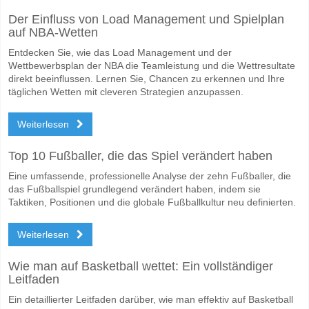
Nein für Beide Teams Erzielen, mit einem Prozentsatz von 66%.
Der Einfluss von Load Management und Spielplan
Wofür ist die richtige Ergebnisprognose Acassuso v CA
auf NBA-Wetten
Auf der riskanten Seite, können Sie das Korrektes Ergebnis von versu
Entdecken Sie, wie das Load Management und der
Wettbewerbsplan der NBA die Teamleistung und die Wettresultate
direkt beeinflussen. Lernen Sie, Chancen zu erkennen und Ihre
täglichen Wetten mit cleveren Strategien anzupassen.
Weiterlesen
Top 10 Fußballer, die das Spiel verändert haben
Eine umfassende, professionelle Analyse der zehn Fußballer, die
das Fußballspiel grundlegend verändert haben, indem sie
Taktiken, Positionen und die globale Fußballkultur neu definierten.
Weiterlesen
Wie man auf Basketball wettet: Ein vollständiger
Leitfaden
Ein detaillierter Leitfaden darüber, wie man effektiv auf Basketball