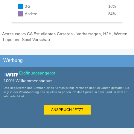
0-2
16
%
Andere
84
%
Acassuso vs CA Estudiantes Caseros - Vorhersagen, H2H, Wetten
Tipps und Spiel Vorschau
Werbung
Eröffnungsangebot
100% Willkommensbonus
Das Registrieren und Eröffnen eines Kontos ist nur Personen über 18 Jahren gestattet. Es
liegt in der Verantwortung des Spielers zu prüfen, ob das Spielen in dem Land, in dem er
lebt, erlaubt ist.
ANSPRUCH JETZT