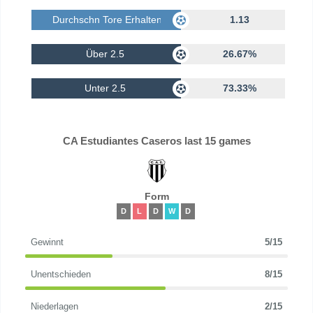
Durchschn Tore Erhalten
1.13
Über 2.5
26.67%
Unter 2.5
73.33%
CA Estudiantes Caseros last 15 games
Form
D
L
D
W
D
Gewinnt
5/15
Unentschieden
8/15
Niederlagen
2/15