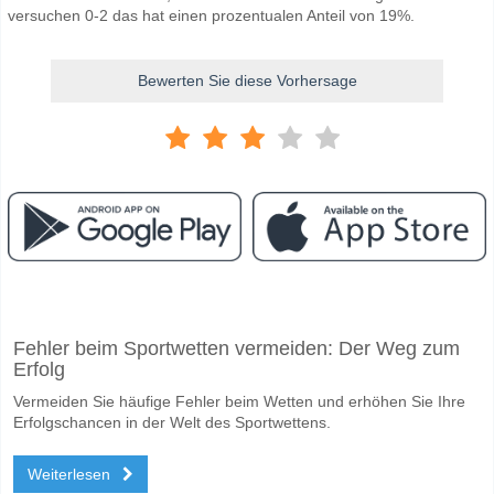
versuchen 0-2 das hat einen prozentualen Anteil von 19%.
Bewerten Sie diese Vorhersage
Facebook
Telegram
Instagram
Wann ist das Spiel zwischen Acassuso v CA Estudiant
Fehler beim Sportwetten vermeiden: Der Weg zum
Das Spiel zwischen Acassuso v CA Estudiantes Caseros 26 April 2026 
Erfolg
Wer ist das Lieblingsteam, zwischen dem zu gewinnen 
Vermeiden Sie häufige Fehler beim Wetten und erhöhen Sie Ihre
CA Estudiantes Caseros für den Gewinner den Spiel, mit einer Wahrsc
Erfolgschancen in der Welt des Sportwettens.
Werden beide Teams im Spiel punkten Acassuso v CA 
Weiterlesen