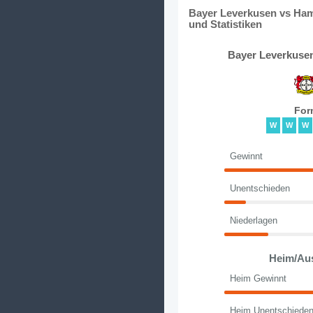
Bayer Leverkusen vs Ham
und Statistiken
Bayer Leverkusen
For
W
W
W
Gewinnt
Unentschieden
Niederlagen
Heim/Au
Heim Gewinnt
Heim Unentschiede