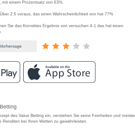
n, mit einem Prozentsatz von 63%.
Über 2.5 voraus, das einen Wahrscheinlichkeit von hat 77%
nnen Sie das Korrektes Ergebnis von versuchen 4-1 das hat einen
.
 Vorhersage
ram
wischen Bayer Leverkusen v Hamburg?
Betting
Leverkusen v Hamburg 16 May 2026 14:30.
nzept des Value Betting ein, verstehen Sie seine Feinheiten und meiste
steam, zwischen dem zu gewinnen ist Bayer Leverkusen
e Renditen bei Ihren Wetten zu gewährleisten.
ewinner den Spiel, mit einer Wahrscheinlichkeit von 80%