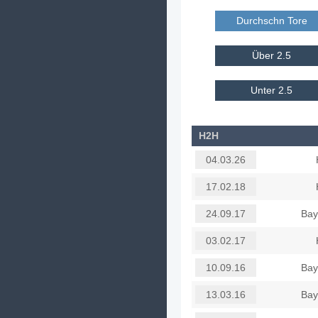
Durchschn Tore E
Über 2.5
Unter 2.5
H2H
04.03.26
17.02.18
Bay
24.09.17
03.02.17
Bay
10.09.16
Bay
13.03.16