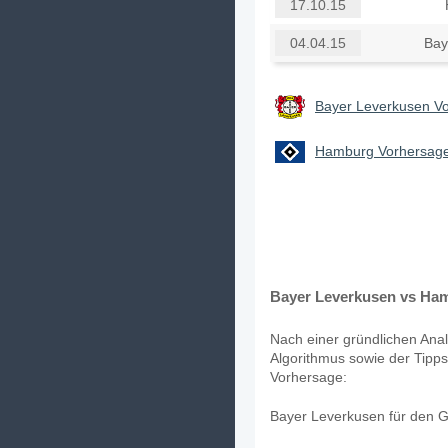
17.10.15
Bay
04.04.15
Bayer Leverkusen Vo
Hamburg Vorhersage
Bayer Leverkusen vs Ham
Nach einer gründlichen Anal
Algorithmus sowie der Tipps
Vorhersage:
Bayer Leverkusen für den G