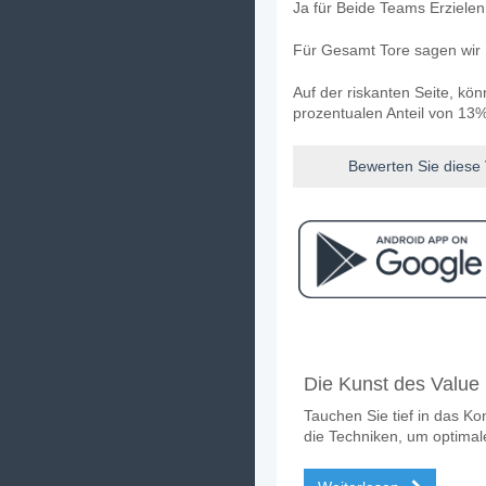
Ja für Beide Teams Erziele
Für Gesamt Tore sagen wir 
Auf der riskanten Seite, kö
prozentualen Anteil von 13%
Bewerten Sie diese
Facebook
Telegram
Instag
Wann ist das Spiel z
Die Kunst des Value 
Das Spiel zwischen Bayer 
Tauchen Sie tief in das Ko
Wer ist das Liebling
die Techniken, um optimal
Bayer Leverkusen für den G