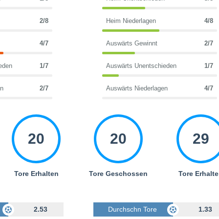
2/8
Heim Niederlagen
4/8
4/7
Auswärts Gewinnt
2/7
eden
1/7
Auswärts Unentschieden
1/7
en
2/7
Auswärts Niederlagen
4/7
20
20
29
Tore Erhalten
Tore Geschossen
Tore Erhalt
Geschossen
2.53
Durchschn Tore Geschossen
1.33