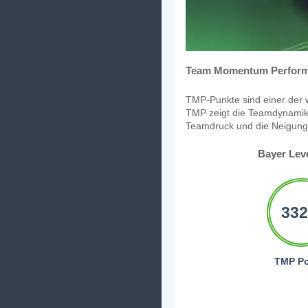
Team Momentum Perform
TMP-Punkte sind einer der w
TMP zeigt die Teamdynamik,
Teamdruck und die Neigung, 
Bayer Lev
332
TMP Po