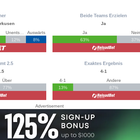
ner
Beide Teams Erzielen
erkusen
Ja
Unentschieden
Auswärts
Ja
Nei
12%
8%
63%
37
mt 2.5
Exaktes Ergebnis
.5
4-1
Über
4-1
Andere
77%
13%
87%
Advertisement