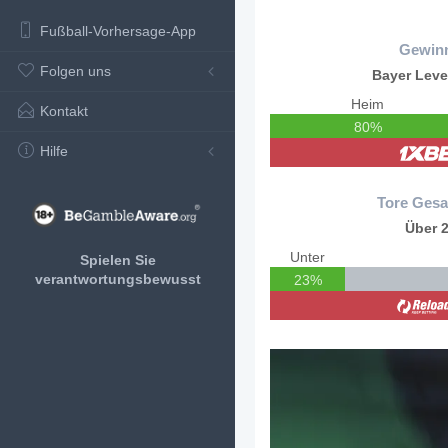
Fußball-Vorhersage-App
Gewin
Folgen uns
Bayer Lev
Heim
Kontakt
80%
Hilfe
Tore Gesa
Über 2
Unter
Spielen Sie
verantwortungsbewusst
23%