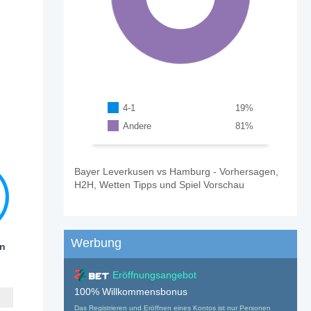
4-1
19
%
Andere
81
%
Bayer Leverkusen vs Hamburg - Vorhersagen,
H2H, Wetten Tipps und Spiel Vorschau
Werbung
en
Eröffnungsangebot
100% Willkommensbonus
Das Registrieren und Eröffnen eines Kontos ist nur Personen