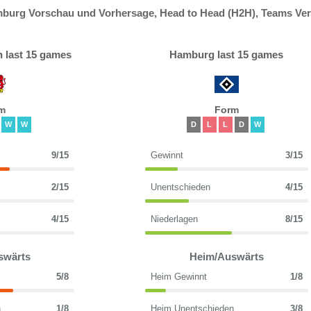
burg Vorschau und Vorhersage, Head to Head (H2H), Teams Ver
 last 15 games
Hamburg last 15 games
m
Form
W
W
D
L
L
D
W
9/15
Gewinnt
3/15
2/15
Unentschieden
4/15
4/15
Niederlagen
8/15
swärts
Heim/Auswärts
5/8
Heim Gewinnt
1/8
n
1/8
Heim Unentschieden
3/8