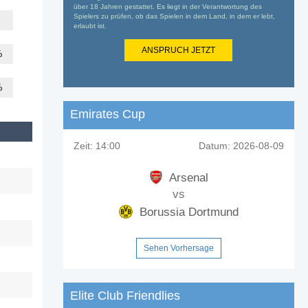
über 18 Jahren gestattet. Es liegt in der Verantwortung des
Spielers zu prüfen, ob das Spielen in dem Land, in dem er lebt,
erlaubt ist.
ANSPRUCH JETZT
%
%
Emirates Cup
Zeit:
14:00
Datum:
2026-08-09
Arsenal
vs
Borussia Dortmund
Sehen Vorhersage
Elite Club Friendlies