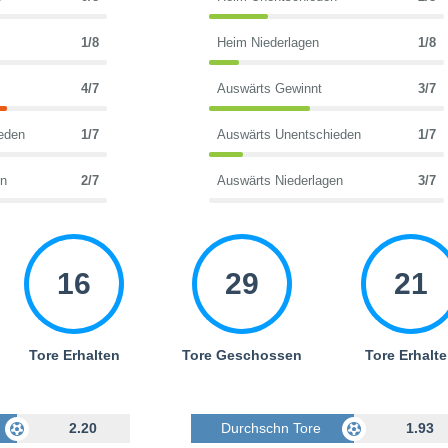
1/8
Heim Niederlagen
1/8
4/7
Auswärts Gewinnt
3/7
eden
1/7
Auswärts Unentschieden
1/7
en
2/7
Auswärts Niederlagen
3/7
16
29
21
Tore Erhalten
Tore Geschossen
Tore Erhalt
Geschossen
2.20
Durchschn Tore Geschossen
1.93