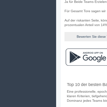
Ja für Beide Teams Erziele
Für Gesamt Tore sagen wir 
Auf der riskanten Seite, kö
prozentualen Anteil von 14%
Bewerten Sie diese
Facebook
Telegram
Instag
Wann ist das Spiel zw
Top 10 der besten Ba
Das Spiel zwischen Barcelo
Eine professionelle, epoc
Wer ist das Lieblings
klaren Kriterien, tiefgeh
Barcelona für den Gewinner 
Dominanz jedes Teams bis