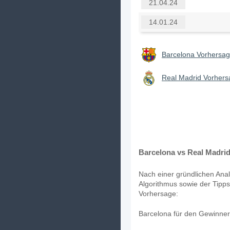
21.04.24
14.01.24
Barcelona Vorhersag
Real Madrid Vorhers
Barcelona vs Real Madrid
Nach einer gründlichen Anal
Algorithmus sowie der Tipps
Vorhersage:
Barcelona für den Gewinner 