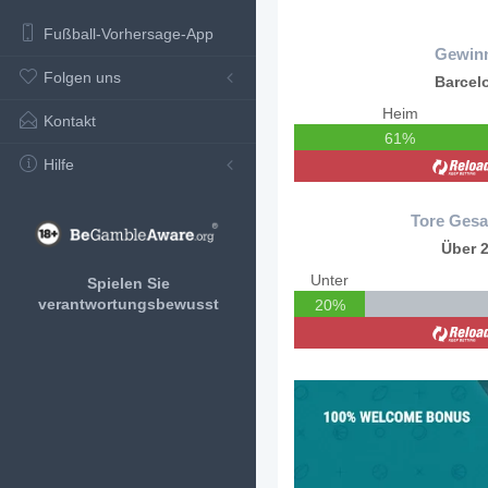
Fußball-Vorhersage-App
Gewin
Folgen uns
Barcel
Heim
Kontakt
61%
Hilfe
Tore Gesa
Über 2
Unter
Spielen Sie
verantwortungsbewusst
20%