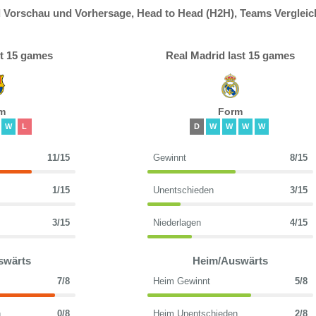
d Vorschau und Vorhersage, Head to Head (H2H), Teams Vergleic
st 15 games
Real Madrid last 15 games
m
Form
W
L
D
W
W
W
W
11/15
Gewinnt
8/15
1/15
Unentschieden
3/15
3/15
Niederlagen
4/15
swärts
Heim/Auswärts
7/8
Heim Gewinnt
5/8
n
0/8
Heim Unentschieden
2/8