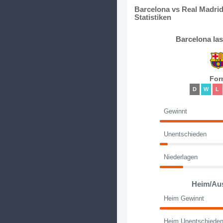
Barcelona vs Real Madri
Statistiken
Barcelona la
For
D
W
L
Gewinnt
Unentschieden
Niederlagen
Heim/Au
Heim Gewinnt
Heim Unentschiede