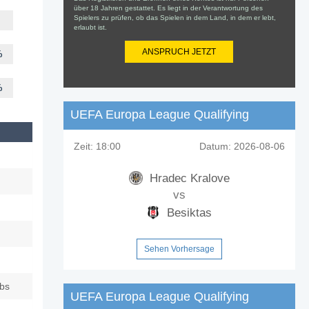
über 18 Jahren gestattet. Es liegt in der Verantwortung des
Spielers zu prüfen, ob das Spielen in dem Land, in dem er lebt,
erlaubt ist.
ANSPRUCH JETZT
%
%
UEFA Europa League Qualifying
Zeit:
18:00
Datum:
2026-08-06
Hradec Kralove
vs
Besiktas
Sehen Vorhersage
ubs
UEFA Europa League Qualifying