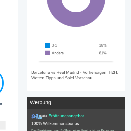
3-1
19
%
Andere
81
%
Barcelona vs Real Madrid - Vorhersagen, H2H,
Wetten Tipps und Spiel Vorschau
Werbung
en
Eröffnungsangebot
100% Willkommensbonus
Das Registrieren und Eröffnen eines Kontos ist nur Personen