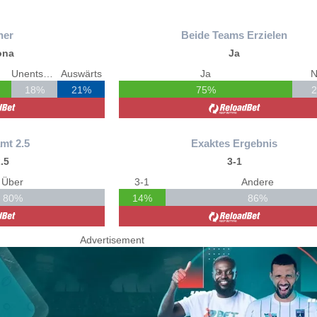
ner
Beide Teams Erzielen
ona
Ja
Unentschieden
Auswärts
Ja
N
18%
21%
75%
mt 2.5
Exaktes Ergebnis
.5
3-1
Über
3-1
Andere
80%
14%
86%
Advertisement