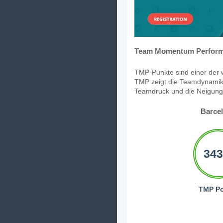
Team Momentum Perform
TMP-Punkte sind einer der w
TMP zeigt die Teamdynamik,
Teamdruck und die Neigung, 
Barce
343
TMP Po