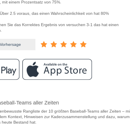
n, mit einem Prozentsatz von 75%.
Über 2.5 voraus, das einen Wahrscheinlichkeit von hat 80%
nnen Sie das Korrektes Ergebnis von versuchen 3-1 das hat einen
.
 Vorhersage
ram
ischen Barcelona v Real Madrid?
seball-Teams aller Zeiten
na v Real Madrid 10 May 2026 20:00.
henbewusste Rangliste der 10 größten Baseball-Teams aller Zeiten – mi
team, zwischen dem zu gewinnen ist Barcelona v Real M
endem Kontext, Hinweisen zur Kaderzusammenstellung und dazu, warum
den Spiel, mit einer Wahrscheinlichkeit von 61%
 heute Bestand hat.