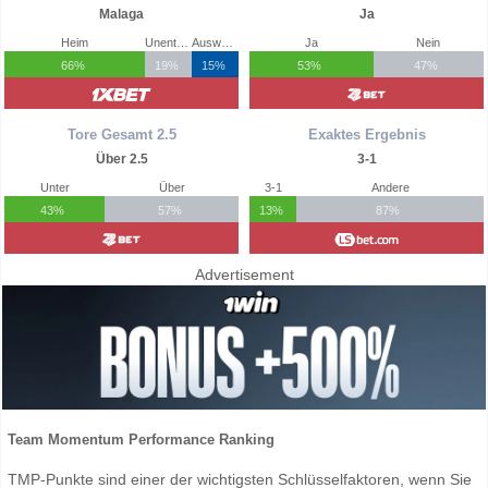
Malaga
Ja
Heim
Unentschieden
Auswärts
Ja
Nein
66%
19%
15%
53%
47%
Tore Gesamt 2.5
Exaktes Ergebnis
Über 2.5
3-1
Unter
Über
3-1
Andere
43%
57%
13%
87%
Advertisement
Team Momentum Performance Ranking
TMP-Punkte sind einer der wichtigsten Schlüsselfaktoren, wenn Sie