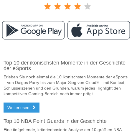
Facebook
Telegram
Instagram
Wann ist das Spiel zwischen Malaga v Sporting Gijon?
Top 10 der ikonischsten Momente in der Geschichte
Das Spiel zwischen Malaga v Sporting Gijon 09 May 2026 20:00.
der eSports
Wer ist das Lieblingsteam, zwischen dem zu gewinnen i
Erleben Sie noch einmal die 10 ikonischsten Momente der eSports
Malaga für den Gewinner den Spiel, mit einer Wahrscheinlichkeit von
– von Daigos Parry bis zum Major-Sieg von Cloud9 – mit Kontext,
Schlüsselszenen und den Gründen, warum jedes Highlight den
Werden beide Teams im Spiel punkten Malaga v Sporti
kompetitiven Gaming-Bereich noch immer prägt.
Ja für Beide Teams Erzielen, mit einem Prozentsatz von 53%.
Weiterlesen
Wofür ist die richtige Ergebnisprognose Malaga v Sport
Top 10 NBA Point Guards in der Geschichte
Auf der riskanten Seite, können Sie das Korrektes Ergebnis von versu
Eine tiefgehende, kriterienbasierte Analyse der 10 größten NBA