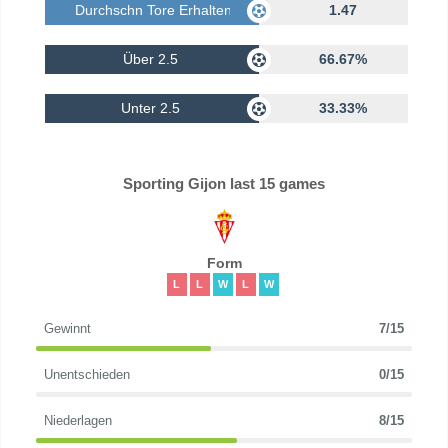
Durchschn Tore Erhalten
1.47
Über 2.5
66.67%
Unter 2.5
33.33%
Sporting Gijon last 15 games
Form
L
L
W
L
W
Gewinnt
7/15
Unentschieden
0/15
Niederlagen
8/15