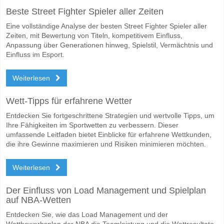
Beste Street Fighter Spieler aller Zeiten
Das Spiel zwischen Racing Santander v Valladolid 16 May 2026 17:30.
Eine vollständige Analyse der besten Street Fighter Spieler aller
Wer ist das Lieblingsteam, zwischen dem zu gewinnen i
Zeiten, mit Bewertung von Titeln, kompetitivem Einfluss,
Racing Santander für den Gewinner den Spiel, mit einer Wahrscheinli
Anpassung über Generationen hinweg, Spielstil, Vermächtnis und
Einfluss im Esport.
Werden beide Teams im Spiel punkten Racing Santander
Weiterlesen
Ja für Beide Teams Erzielen, mit einem Prozentsatz von 59%.
Wofür ist die richtige Ergebnisprognose Racing Santand
Wett-Tipps für erfahrene Wetter
Auf der riskanten Seite, können Sie das Korrektes Ergebnis von versu
Entdecken Sie fortgeschrittene Strategien und wertvolle Tipps, um
Ihre Fähigkeiten im Sportwetten zu verbessern. Dieser
umfassende Leitfaden bietet Einblicke für erfahrene Wettkunden,
die ihre Gewinne maximieren und Risiken minimieren möchten.
Weiterlesen
Der Einfluss von Load Management und Spielplan
auf NBA-Wetten
Entdecken Sie, wie das Load Management und der
Wettbewerbsplan der NBA die Teamleistung und die Wettresultate