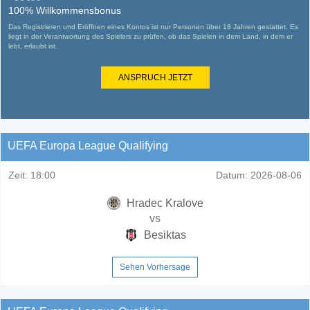
100% Willkommensbonus
Das Registrieren und Eröffnen eines Kontos ist nur Personen über 18 Jahren gestattet. Es
liegt in der Verantwortung des Spielers zu prüfen, ob das Spielen in dem Land, in dem er
lebt, erlaubt ist.
ANSPRUCH JETZT
UEFA Europa League Qualifying
Zeit:
18:00
Datum:
2026-08-06
Hradec Kralove
vs
Besiktas
Sehen Vorhersage