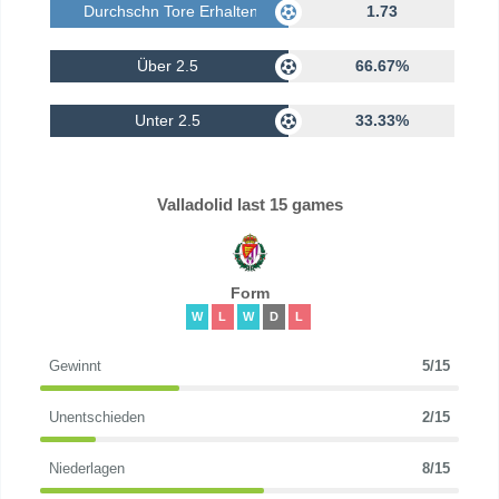
Durchschn Tore Erhalten
1.73
Über 2.5
66.67%
Unter 2.5
33.33%
Valladolid last 15 games
Form
W
L
W
D
L
Gewinnt
5/15
Unentschieden
2/15
Niederlagen
8/15