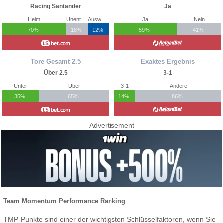
Racing Santander
Ja
Heim
Unentschieden
Auswärts
Ja
Nein
70%
18%
12%
59%
41%
Tore Gesamt 2.5
Exaktes Ergebnis
Über 2.5
3-1
Unter
Über
3-1
Andere
35%
65%
14%
86%
Advertisement
Team Momentum Performance Ranking
TMP-Punkte sind einer der wichtigsten Schlüsselfaktoren, wenn Sie