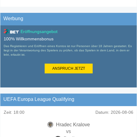
Werbung
Eröffnungsangebot
100% Willkommensbonus
Das Registrieren und Eröffnen eines Kontos ist nur Personen über 18 Jahren gestattet. Es
liegt in der Verantwortung des Spielers zu prüfen, ob das Spielen in dem Land, in dem er
lebt, erlaubt ist.
ANSPRUCH JETZT
UEFA Europa League Qualifying
Zeit:
18:00
Datum:
2026-08-06
Hradec Kralove
vs