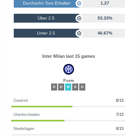
Durchschn Tore Erhalten
1.27
Über 2.5
53.33%
Unter 2.5
46.67%
Inter Milan last 15 games
Form
D
D
W
D
D
Gewinnt
8/15
Unentschieden
7/15
Niederlagen
0/15