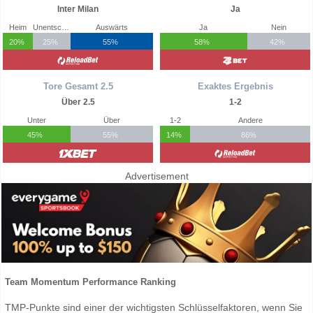
Inter Milan
Ja
Heim
Unentschieden
Auswärts
Ja
Nein
20%
25%
55%
58%
42%
Tore Gesamt 2.5
Exaktes Ergebnis
Über 2.5
1-2
Unter
Über
1-2
Andere
45%
55%
14%
86%
Advertisement
Team Momentum Performance Ranking
TMP-Punkte sind einer der wichtigsten Schlüsselfaktoren, wenn Sie