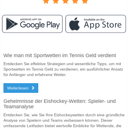
Facebook
Telegram
Instagram
Wann ist das Spiel zwischen Lazio v Inter Milan?
Wie man mit Sportwetten im Tennis Geld verdient
Das Spiel zwischen Lazio v Inter Milan 09 May 2026 17:00.
Entdecken Sie effektive Strategien und wesentliche Tipps, um mit
Wer ist das Lieblingsteam, zwischen dem zu gewinnen is
Sportwetten im Tennis Geld zu verdienen, ein ausführlicher Ansatz
Inter Milan für den Gewinner den Spiel, mit einer Wahrscheinlichkeit 
für Anfänger und erfahrene Wetter.
Werden beide Teams im Spiel punkten Lazio v Inter Mil
Weiterlesen
Ja für Beide Teams Erzielen, mit einem Prozentsatz von 58%.
Geheimnisse der Eishockey-Wetten: Spieler- und
Wofür ist die richtige Ergebnisprognose Lazio v Inter Mi
Teamanalyse
Auf der riskanten Seite, können Sie das Korrektes Ergebnis von versu
Entdecken Sie, wie Sie Ihre Eishockeywetten durch eine gründliche
Analyse von Spielern und Teams verbessern können. Dieser
umfassende Leitfaden bietet wertvolle Einblicke für Wettende, die