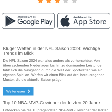
Facebook
Telegram
Instagram
Wann ist das Spiel zwischen Torino v Sassuolo?
Klüger Wetten in der NFL-Saison 2024: Wichtige
Das Spiel zwischen Torino v Sassuolo 08 May 2026 19:45.
Trends im Blick
Wer ist das Lieblingsteam, zwischen dem zu gewinnen i
Die NFL-Saison 2024 war alles andere als vorhersehbar. Von
Torino für den Gewinner den Spiel, mit einer Wahrscheinlichkeit von 
überraschenden Niederlagen bis hin zu dominanten Leistungen
fühlt sich die Navigation durch die Welt der Sportwetten wie ein
Werden beide Teams im Spiel punkten Torino v Sassuo
eigenes Spiel an. Werfen wir einen Blick auf drei herausragende
Muster, die die aktuelle Saison prägen.
Ja für Beide Teams Erzielen, mit einem Prozentsatz von 58%.
Weiterlesen
Wofür ist die richtige Ergebnisprognose Torino v Sassu
Auf der riskanten Seite, können Sie das Korrektes Ergebnis von versu
Top 10 NBA-MVP-Gewinner der letzten 20 Jahre
Entdecken Sie die 10 prägendsten NBA-MVP-Gewinner der letzten