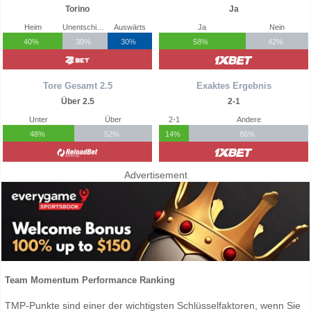
Torino
Ja
Heim
Unentschieden
Auswärts
Ja
Nein
40%
30%
30%
58%
42%
Tore Gesamt 2.5
Exaktes Ergebnis
Über 2.5
2-1
Unter
Über
2-1
Andere
48%
52%
14%
86%
Advertisement
Team Momentum Performance Ranking
TMP-Punkte sind einer der wichtigsten Schlüsselfaktoren, wenn Sie