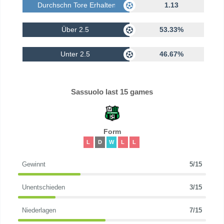
Durchschn Tore Erhalten
1.13
Über 2.5
53.33%
Unter 2.5
46.67%
Sassuolo last 15 games
Form
L
D
W
L
L
Gewinnt
5/15
Unentschieden
3/15
Niederlagen
7/15