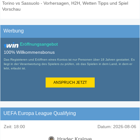
Torino vs Sassuolo - Vorhersagen, H2H, Wetten Tipps und Spiel
Vorschau
Werbung
Eröffnungsangebot
100% Willkommensbonus
Das Registrieren und Eröffnen eines Kontos ist nur Personen über 18 Jahren gestattet. Es
liegt in der Verantwortung des Spielers zu prüfen, ob das Spielen in dem Land, in dem er
lebt, erlaubt ist.
ANSPRUCH JETZT
UEFA Europa League Qualifying
Zeit:
18:00
Datum:
2026-08-06
Hradec Kralove