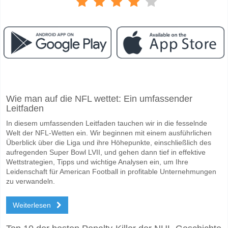
Facebook
Telegram
Instagram
Wann ist das Spiel zwischen PSG v Brest?
Wie man auf die NFL wettet: Ein umfassender
Das Spiel zwischen PSG v Brest 10 May 2026 20:00.
Leitfaden
Wer ist das Lieblingsteam, zwischen dem zu gewinnen 
In diesem umfassenden Leitfaden tauchen wir in die fesselnde
PSG für den Gewinner den Spiel, mit einer Wahrscheinlichkeit von 84
Welt der NFL-Wetten ein. Wir beginnen mit einem ausführlichen
Überblick über die Liga und ihre Höhepunkte, einschließlich des
Werden beide Teams im Spiel punkten PSG v Brest?
aufregenden Super Bowl LVII, und gehen dann tief in effektive
Wettstrategien, Tipps und wichtige Analysen ein, um Ihre
Ja für Beide Teams Erzielen, mit einem Prozentsatz von 53%.
Leidenschaft für American Football in profitable Unternehmungen
zu verwandeln.
Wofür ist die richtige Ergebnisprognose PSG v Brest?
Auf der riskanten Seite, können Sie das Korrektes Ergebnis von versu
Weiterlesen