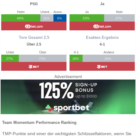
PSG
Ja
Heim
Unentschieden
Auswärts
Ja
Nein
84%
11%
5%
53%
47%
Tore Gesamt 2.5
Exaktes Ergebnis
Über 2.5
4-1
Unter
Über
4-1
Andere
27%
73%
16%
84%
Advertisement
Team Momentum Performance Ranking
TMP-Punkte sind einer der wichtigsten Schlüsselfaktoren, wenn Sie