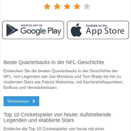
Facebook
Telegram
Instagram
Wann ist das Spiel zwischen Stal Mielec v Puszcza Nie
Beste Quarterbacks in der NFL-Geschichte
Das Spiel zwischen Stal Mielec v Puszcza Niepolomice 09 May 2026 1
Entdecken Sie die besten Quarterbacks in der Geschichte der
Wer ist das Lieblingsteam, zwischen dem zu gewinnen i
NFL, von Legenden wie Joe Montana und Tom Brady bis hin zu
Stal Mielec für den Gewinner den Spiel, mit einer Wahrscheinlichkeit 
modernen Stars wie Patrick Mahomes, mit Karrierehöhepunkten,
Einfluss und Vermächtnissen.
Werden beide Teams im Spiel punkten Stal Mielec v P
Weiterlesen
Ja für Beide Teams Erzielen, mit einem Prozentsatz von 61%.
Wofür ist die richtige Ergebnisprognose Stal Mielec v 
Top 10 Cricketspieler von heute: Aufstrebende
Legenden und etablierte Stars
Auf der riskanten Seite, können Sie das Korrektes Ergebnis von versu
Entdecke die Top 10 Cricketspieler von heute mit einer