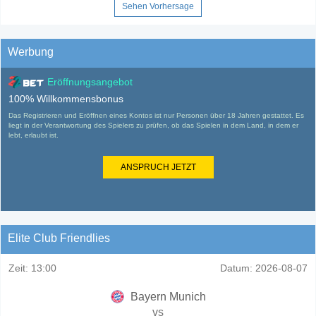
Sehen Vorhersage
Werbung
Eröffnungsangebot
100% Willkommensbonus
Das Registrieren und Eröffnen eines Kontos ist nur Personen über 18 Jahren gestattet. Es
liegt in der Verantwortung des Spielers zu prüfen, ob das Spielen in dem Land, in dem er
lebt, erlaubt ist.
ANSPRUCH JETZT
Elite Club Friendlies
Zeit:
13:00
Datum:
2026-08-07
Bayern Munich
vs