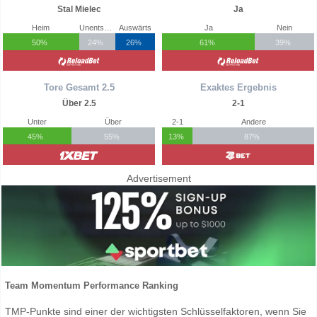
Stal Mielec
Ja
Heim
Unentschieden
Auswärts
Ja
Nein
50%
24%
26%
61%
39%
Tore Gesamt 2.5
Exaktes Ergebnis
Über 2.5
2-1
Unter
Über
2-1
Andere
45%
55%
13%
87%
Advertisement
Team Momentum Performance Ranking
TMP-Punkte sind einer der wichtigsten Schlüsselfaktoren, wenn Sie