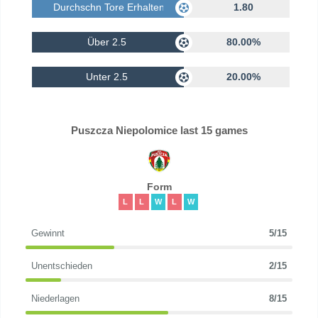
Durchschn Tore Erhalten
1.80
Über 2.5
80.00%
Unter 2.5
20.00%
Puszcza Niepolomice last 15 games
Form
L
L
W
L
W
Gewinnt
5/15
Unentschieden
2/15
Niederlagen
8/15