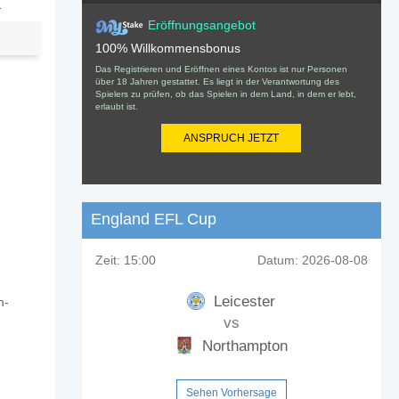
1
Eröffnungsangebot
100% Willkommensbonus
Das Registrieren und Eröffnen eines Kontos ist nur Personen
über 18 Jahren gestattet. Es liegt in der Verantwortung des
Spielers zu prüfen, ob das Spielen in dem Land, in dem er lebt,
erlaubt ist.
ANSPRUCH JETZT
England EFL Cup
Zeit:
15:00
Datum:
2026-08-08
Leicester
n-
vs
Northampton
Sehen Vorhersage