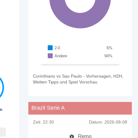
2-0
6
%
Andere
94
%
Corinthians vs Sao Paulo - Vorhersagen, H2H,
Wetten Tipps und Spiel Vorschau
Brazil Serie A
en
Zeit:
22:30
Datum:
2026-08-08
Remo