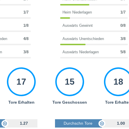
1/7
Heim Niederlagen
1/7
1/8
Auswärts Gewinnt
0/8
eden
4/8
Auswärts Unentschieden
3/8
en
3/8
Auswärts Niederlagen
5/8
17
15
18
Tore Erhalten
Tore Geschossen
Tore Erhalt
Geschossen
1.27
Durchschn Tore Geschossen
1.00