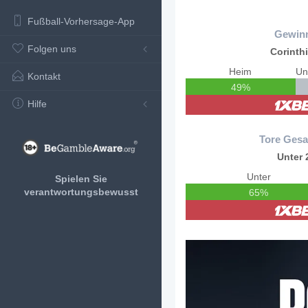
Fußball-Vorhersage-App
Gewin
Folgen uns
Corinth
Heim
Kontakt
49%
Hilfe
Tore Gesa
Unter 
Unter
Spielen Sie
verantwortungsbewusst
65%