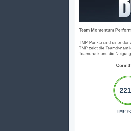
Team Momentum Perform
TMP-Punkte sind einer der w
TMP zeigt die Teamdynamik,
Teamdruck und die Neigung, 
Corint
221
TMP Po