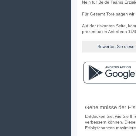
Nein für Beide Teams Erzie
Für Gesamt Tore sagen wir 
Auf der riskanten Seite, kö
prozentualen Anteil von 14%
Bewerten Sie diese
Facebook
Telegram
Instag
Wann ist das Spiel zw
Geheimnisse der Eis
Das Spiel zwischen Corinth
Entdecken Sie, wie Sie Ih
Wer ist das Lieblings
verbessern können. Dieser 
Corinthians für den Gewinne
Erfolgschancen maximier