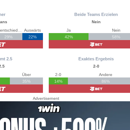
ner
Beide Teams Erzielen
ians
Nein
Unentschieden
Auswärts
Ja
Nein
29%
22%
42%
58%
mt 2.5
Exaktes Ergebnis
2.5
2-0
Über
2-0
Andere
35%
14%
86%
Advertisement