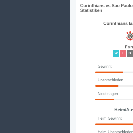
Corinthians vs Sao Paul
Statistiken
Corinthians l
For
W
L
D
Gewinnt
Unentschieden
Niederlagen
Heim/Au
Heim Gewinnt
Heim Unentschiede