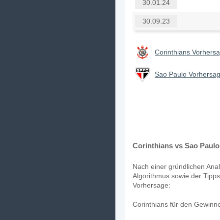
30.01.24
30.09.23
Corinthians Vorhersa
Sao Paulo Vorhersag
Corinthians vs Sao Paulo
Nach einer gründlichen Anal
Algorithmus sowie der Tipps
Vorhersage:
Corinthians für den Gewinne