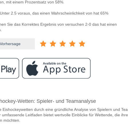
len, mit einem Prozentsatz von 58%.
Unter 2.5 voraus, das einen Wahrscheinlichkeit von hat 65%
nnen Sie das Korrektes Ergebnis von versuchen 2-0 das hat einen
.
 Vorhersage
ram
ischen Corinthians v Sao Paulo?
hockey-Wetten: Spieler- und Teamanalyse
ians v Sao Paulo 10 May 2026 22:30.
re Eishockeywetten durch eine gründliche Analyse von Spielern und Te
team, zwischen dem zu gewinnen ist Corinthians v Sao P
umfassende Leitfaden bietet wertvolle Einblicke für Wettende, die ihre
r den Spiel, mit einer Wahrscheinlichkeit von 49%
en möchten.