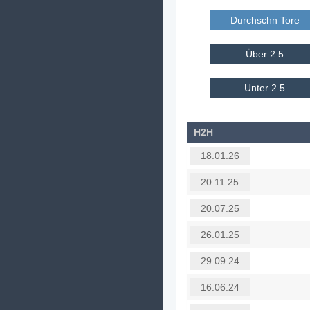
Durchschn Tore E
Über 2.5
Unter 2.5
H2H
18.01.26
20.11.25
20.07.25
26.01.25
29.09.24
16.06.24