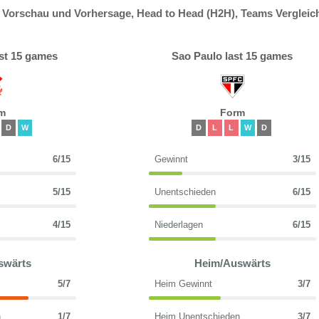
o Vorschau und Vorhersage, Head to Head (H2H), Teams Vergleic
ast 15 games
Sao Paulo last 15 games
m
Form
D
W
D
L
L
W
D
6/15
Gewinnt
3/15
5/15
Unentschieden
6/15
4/15
Niederlagen
6/15
swärts
Heim/Auswärts
5/7
Heim Gewinnt
3/7
n
1/7
Heim Unentschieden
3/7