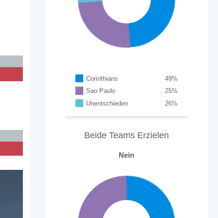
Corinthians
49
%
Sao Paulo
25
%
Unentschieden
26
%
Beide Teams Erzielen
Nein