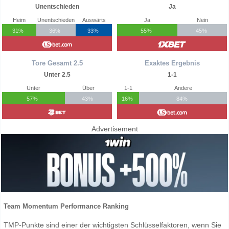
Unentschieden
Ja
Heim
Unentschieden
Auswärts
Ja
Nein
31%
36%
33%
55%
45%
Tore Gesamt 2.5
Exaktes Ergebnis
Unter 2.5
1-1
Unter
Über
1-1
Andere
57%
43%
16%
84%
Advertisement
Team Momentum Performance Ranking
TMP-Punkte sind einer der wichtigsten Schlüsselfaktoren, wenn Sie