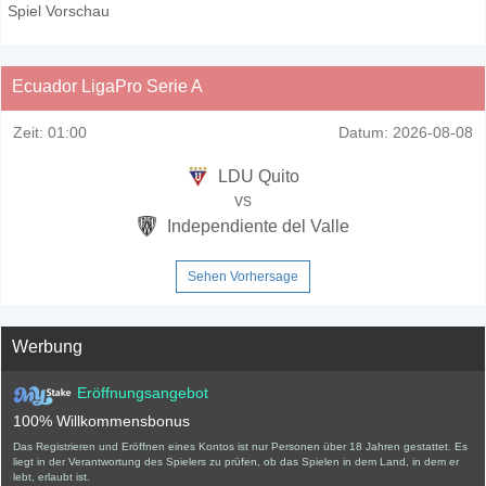
Spiel Vorschau
Ecuador LigaPro Serie A
Zeit:
01:00
Datum:
2026-08-08
LDU Quito
vs
Independiente del Valle
Sehen Vorhersage
Werbung
Eröffnungsangebot
100% Willkommensbonus
Das Registrieren und Eröffnen eines Kontos ist nur Personen über 18 Jahren gestattet. Es
liegt in der Verantwortung des Spielers zu prüfen, ob das Spielen in dem Land, in dem er
lebt, erlaubt ist.