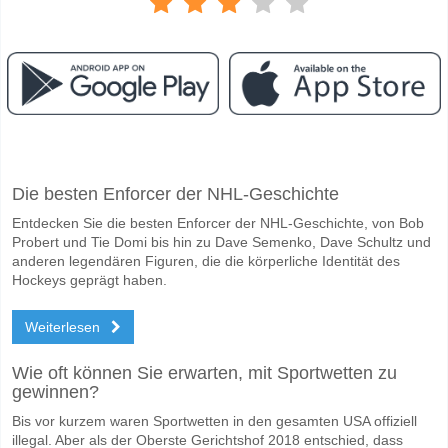
Facebook
Telegram
Instagram
Wann ist das Spiel zwischen Mushuc Runa v LDU Quit
Die besten Enforcer der NHL-Geschichte
Das Spiel zwischen Mushuc Runa v LDU Quito 12 May 2026 01:00.
Entdecken Sie die besten Enforcer der NHL-Geschichte, von Bob
Wer ist das Lieblingsteam, zwischen dem zu gewinnen
Probert und Tie Domi bis hin zu Dave Semenko, Dave Schultz und
Ein Unentschieden im Spiel hat eine Wahrscheinlichkeit von 36%.
anderen legendären Figuren, die die körperliche Identität des
Hockeys geprägt haben.
Werden beide Teams im Spiel punkten Mushuc Runa v
Weiterlesen
Ja für Beide Teams Erzielen, mit einem Prozentsatz von 55%.
Wofür ist die richtige Ergebnisprognose Mushuc Runa 
Wie oft können Sie erwarten, mit Sportwetten zu
gewinnen?
Auf der riskanten Seite, können Sie das Korrektes Ergebnis von versu
Bis vor kurzem waren Sportwetten in den gesamten USA offiziell
illegal. Aber als der Oberste Gerichtshof 2018 entschied, dass