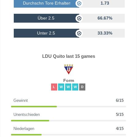
Durchschn Tore Erhalten
1.73
Über 2.5
66.67%
Unter 2.5
33.33%
LDU Quito last 15 games
Form
L
W
W
W
D
Gewinnt
6/15
Unentschieden
5/15
Niederlagen
4/15