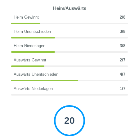
Heim/Auswärts
Heim Gewinnt
2/8
Heim Unentschieden
3/8
Heim Niederlagen
3/8
Auswärts Gewinnt
2/7
Auswärts Unentschieden
4/7
Auswärts Niederlagen
1/7
20