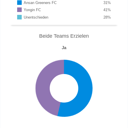
Ansan Greeners FC
31
%
Yongin FC
41
%
Unentschieden
28
%
Beide Teams Erzielen
Ja