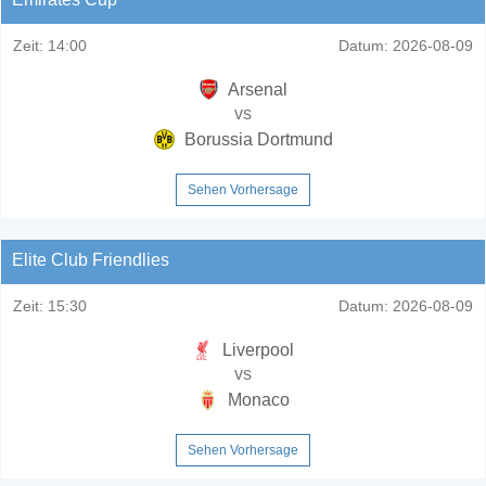
Zeit:
14:00
Datum:
2026-08-09
Arsenal
vs
Borussia Dortmund
Sehen Vorhersage
Elite Club Friendlies
Zeit:
15:30
Datum:
2026-08-09
Liverpool
vs
Monaco
Sehen Vorhersage