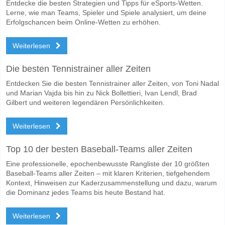
Entdecke die besten Strategien und Tipps für eSports-Wetten.
Lerne, wie man Teams, Spieler und Spiele analysiert, um deine
Erfolgschancen beim Online-Wetten zu erhöhen.
Weiterlesen
Die besten Tennistrainer aller Zeiten
Entdecken Sie die besten Tennistrainer aller Zeiten, von Toni Nadal
und Marian Vajda bis hin zu Nick Bollettieri, Ivan Lendl, Brad
Gilbert und weiteren legendären Persönlichkeiten.
Weiterlesen
Top 10 der besten Baseball-Teams aller Zeiten
Eine professionelle, epochenbewusste Rangliste der 10 größten
Baseball-Teams aller Zeiten – mit klaren Kriterien, tiefgehendem
Kontext, Hinweisen zur Kaderzusammenstellung und dazu, warum
die Dominanz jedes Teams bis heute Bestand hat.
Weiterlesen