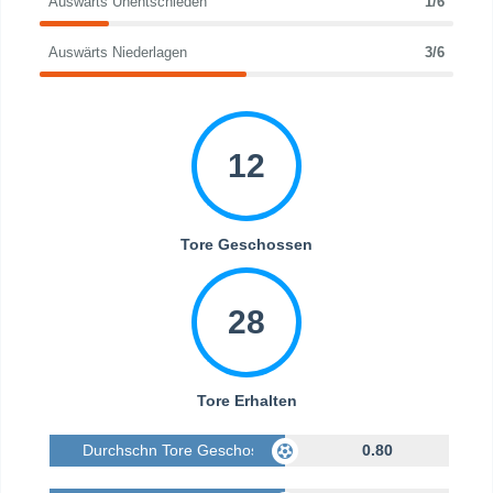
Auswärts Unentschieden
1/6
Auswärts Niederlagen
3/6
12
Tore Geschossen
28
Tore Erhalten
Durchschn Tore Geschossen
0.80