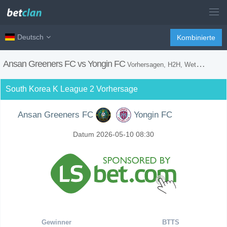
Deutsch
Kombinierte
Ansan Greeners FC vs Yongin FC
Vorhersagen, H2H, Wetten Tipps und Spiel Vorschau
South Korea K League 2 Vorhersage
Ansan Greeners FC
Yongin FC
Datum 2026-05-10 08:30
Gewinner
BTTS