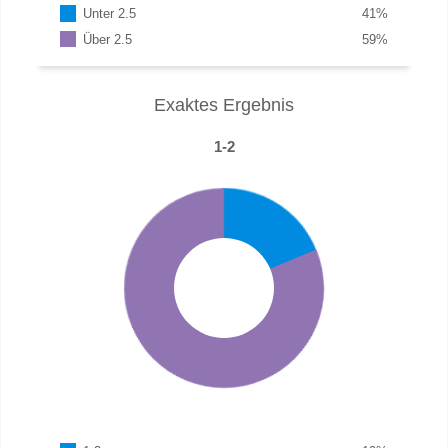
Unter 2.5
41
%
Über 2.5
59
%
Exaktes Ergebnis
1-2