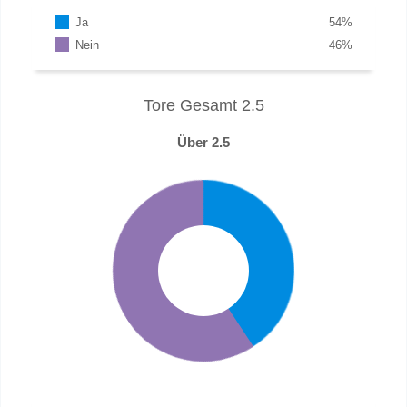
Ja
54
%
Nein
46
%
Tore Gesamt 2.5
Über 2.5