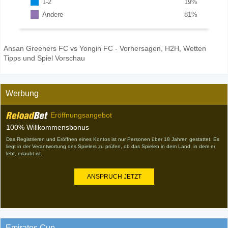
1-2
19
%
Andere
81
%
Ansan Greeners FC vs Yongin FC - Vorhersagen, H2H, Wetten
Tipps und Spiel Vorschau
Werbung
Eröffnungsangebot
100% Willkommensbonus
Das Registrieren und Eröffnen eines Kontos ist nur Personen über 18 Jahren gestattet. Es
liegt in der Verantwortung des Spielers zu prüfen, ob das Spielen in dem Land, in dem er
lebt, erlaubt ist.
ANSPRUCH JETZT
Emirates Cup