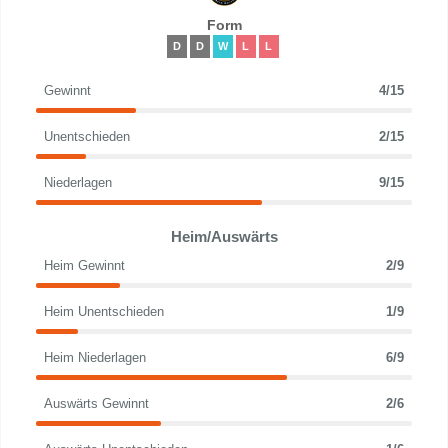
Form
D
D
W
L
L
Gewinnt
4/15
Unentschieden
2/15
Niederlagen
9/15
Heim/Auswärts
Heim Gewinnt
2/9
Heim Unentschieden
1/9
Heim Niederlagen
6/9
Auswärts Gewinnt
2/6