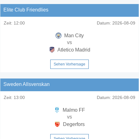
Elite Club Friendlies
Zeit:
12:00
Datum:
2026-08-09
Man City
vs
Atletico Madrid
Sehen Vorhersage
Sweden Allsvenskan
Zeit:
13:00
Datum:
2026-08-09
Malmo FF
vs
Degerfors
Sehen Vorhersage