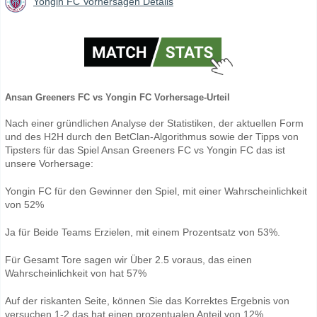
Yongin FC Vorhersagen Details
Ansan Greeners FC vs Yongin FC Vorhersage-Urteil
Nach einer gründlichen Analyse der Statistiken, der aktuellen Form
und des H2H durch den BetClan-Algorithmus sowie der Tipps von
Tipsters für das Spiel Ansan Greeners FC vs Yongin FC das ist
unsere Vorhersage:
Yongin FC für den Gewinner den Spiel, mit einer Wahrscheinlichkeit
von 52%
Ja für Beide Teams Erzielen, mit einem Prozentsatz von 53%.
Für Gesamt Tore sagen wir Über 2.5 voraus, das einen
Wahrscheinlichkeit von hat 57%
Auf der riskanten Seite, können Sie das Korrektes Ergebnis von
versuchen 1-2 das hat einen prozentualen Anteil von 12%.