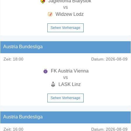
Jagiellonia Bialystok
vs
Widzew Lodz
Sehen Vorhersage
Austria Bundesliga
Zeit:
18:00
Datum:
2026-08-09
FK Austria Vienna
vs
LASK Linz
Sehen Vorhersage
Austria Bundesliga
Zeit:
16:00
Datum:
2026-08-09