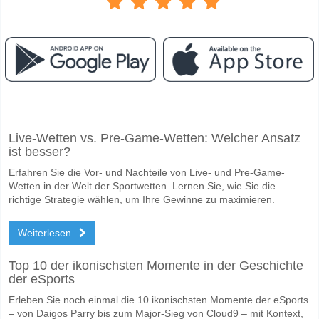
Facebook
Telegram
Instagram
Wann ist das Spiel zwischen Korona Kielce v Widzew L
Live-Wetten vs. Pre-Game-Wetten: Welcher Ansatz
Das Spiel zwischen Korona Kielce v Widzew Lodz 15 May 2026 19:30.
ist besser?
Wer ist das Lieblingsteam, zwischen dem zu gewinnen 
Erfahren Sie die Vor- und Nachteile von Live- und Pre-Game-
Ein Unentschieden im Spiel hat eine Wahrscheinlichkeit von 36%.
Wetten in der Welt der Sportwetten. Lernen Sie, wie Sie die
richtige Strategie wählen, um Ihre Gewinne zu maximieren.
Werden beide Teams im Spiel punkten Korona Kielce 
Weiterlesen
Ja für Beide Teams Erzielen, mit einem Prozentsatz von 55%.
Wofür ist die richtige Ergebnisprognose Korona Kielce
Top 10 der ikonischsten Momente in der Geschichte
der eSports
Auf der riskanten Seite, können Sie das Korrektes Ergebnis von versu
Erleben Sie noch einmal die 10 ikonischsten Momente der eSports
– von Daigos Parry bis zum Major-Sieg von Cloud9 – mit Kontext,