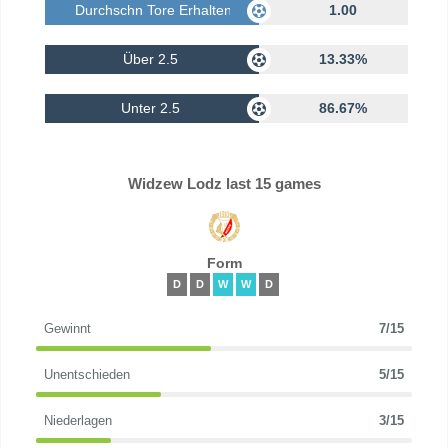
Durchschn Tore Erhalten
1.00
Über 2.5
13.33%
Unter 2.5
86.67%
Widzew Lodz last 15 games
Form
D
D
W
W
D
Gewinnt
7/15
Unentschieden
5/15
Niederlagen
3/15