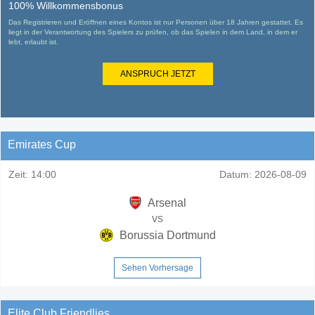
100% Willkommensbonus
Das Registrieren und Eröffnen eines Kontos ist nur Personen über 18 Jahren gestattet. Es
liegt in der Verantwortung des Spielers zu prüfen, ob das Spielen in dem Land, in dem er
lebt, erlaubt ist.
ANSPRUCH JETZT
Emirates Cup
Zeit:
14:00
Datum:
2026-08-09
Arsenal
vs
Borussia Dortmund
Sehen Vorhersage
Elite Club Friendlies