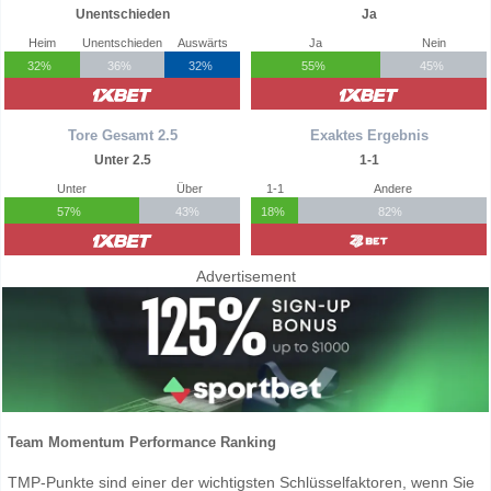
Unentschieden
Ja
Heim
Unentschieden
Auswärts
Ja
Nein
32%
36%
32%
55%
45%
Tore Gesamt 2.5
Exaktes Ergebnis
Unter 2.5
1-1
Unter
Über
1-1
Andere
57%
43%
18%
82%
Advertisement
Team Momentum Performance Ranking
TMP-Punkte sind einer der wichtigsten Schlüsselfaktoren, wenn Sie