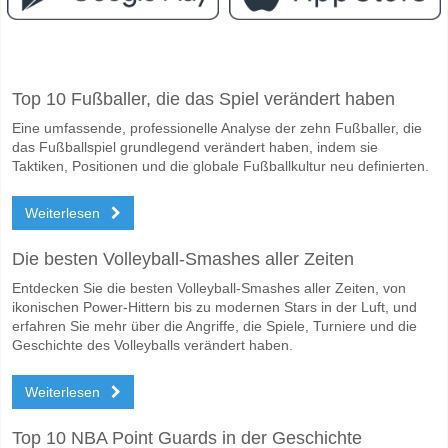
Facebook
Telegram
Instagram
Wann ist das Spiel zwischen Vissel Kobe v Fagiano O
Top 10 Fußballer, die das Spiel verändert haben
Das Spiel zwischen Vissel Kobe v Fagiano Okayama 10 May 2026 06:
Eine umfassende, professionelle Analyse der zehn Fußballer, die
Wer ist das Lieblingsteam, zwischen dem zu gewinnen 
das Fußballspiel grundlegend verändert haben, indem sie
Vissel Kobe für den Gewinner den Spiel, mit einer Wahrscheinlichkeit
Taktiken, Positionen und die globale Fußballkultur neu definierten.
Werden beide Teams im Spiel punkten Vissel Kobe v 
Weiterlesen
Nein für Beide Teams Erzielen, mit einem Prozentsatz von 57%.
Die besten Volleyball-Smashes aller Zeiten
Wofür ist die richtige Ergebnisprognose Vissel Kobe 
Entdecken Sie die besten Volleyball-Smashes aller Zeiten, von
Auf der riskanten Seite, können Sie das Korrektes Ergebnis von versu
ikonischen Power-Hittern bis zu modernen Stars in der Luft, und
erfahren Sie mehr über die Angriffe, die Spiele, Turniere und die
Geschichte des Volleyballs verändert haben.
Weiterlesen
Top 10 NBA Point Guards in der Geschichte