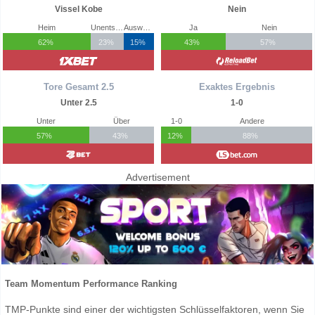
Vissel Kobe
Nein
Heim
Unentschieden
Auswärts
Ja
Nein
62%
23%
15%
43%
57%
Tore Gesamt 2.5
Exaktes Ergebnis
Unter 2.5
1-0
Unter
Über
1-0
Andere
57%
43%
12%
88%
Advertisement
Team Momentum Performance Ranking
TMP-Punkte sind einer der wichtigsten Schlüsselfaktoren, wenn Sie