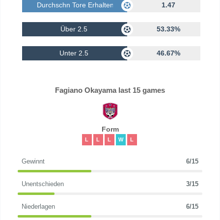
Durchschn Tore Erhalten
1.47
Über 2.5
53.33%
Unter 2.5
46.67%
Fagiano Okayama last 15 games
Form
L
L
L
W
L
Gewinnt
6/15
Unentschieden
3/15
Niederlagen
6/15