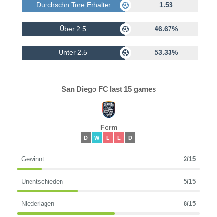
Durchschn Tore Erhalten
1.53
Über 2.5
46.67%
Unter 2.5
53.33%
San Diego FC last 15 games
Form
D
W
L
L
D
Gewinnt
2/15
Unentschieden
5/15
Niederlagen
8/15