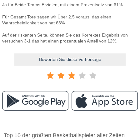
Ja für Beide Teams Erzielen, mit einem Prozentsatz von 61%.
Für Gesamt Tore sagen wir Über 2.5 voraus, das einen
Wahrscheinlichkeit von hat 63%
Auf der riskanten Seite, können Sie das Korrektes Ergebnis von
versuchen 3-1 das hat einen prozentualen Anteil von 12%.
Bewerten Sie diese Vorhersage
Facebook
Telegram
Instagram
Wann ist das Spiel zwischen Seattle Sounders v San D
Top 10 der größten Basketballspieler aller Zeiten
Das Spiel zwischen Seattle Sounders v San Diego FC 10 May 2026 03