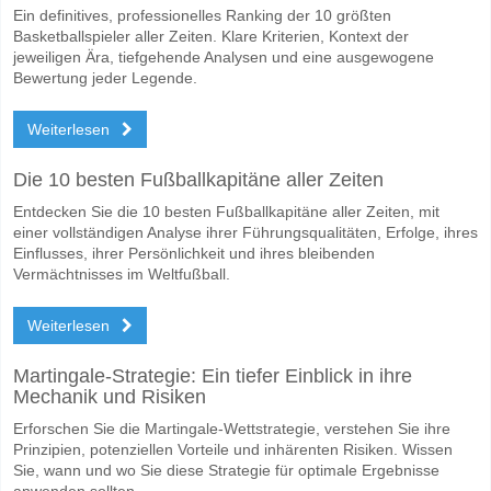
Ein definitives, professionelles Ranking der 10 größten
Wer ist das Lieblingsteam, zwischen dem zu gewinnen 
Basketballspieler aller Zeiten. Klare Kriterien, Kontext der
Seattle Sounders für den Gewinner den Spiel, mit einer Wahrscheinlic
jeweiligen Ära, tiefgehende Analysen und eine ausgewogene
Bewertung jeder Legende.
Werden beide Teams im Spiel punkten Seattle Sounder
Weiterlesen
Ja für Beide Teams Erzielen, mit einem Prozentsatz von 61%.
Wofür ist die richtige Ergebnisprognose Seattle Sound
Die 10 besten Fußballkapitäne aller Zeiten
Auf der riskanten Seite, können Sie das Korrektes Ergebnis von versu
Entdecken Sie die 10 besten Fußballkapitäne aller Zeiten, mit
einer vollständigen Analyse ihrer Führungsqualitäten, Erfolge, ihres
Einflusses, ihrer Persönlichkeit und ihres bleibenden
Vermächtnisses im Weltfußball.
Weiterlesen
Martingale-Strategie: Ein tiefer Einblick in ihre
Mechanik und Risiken
Erforschen Sie die Martingale-Wettstrategie, verstehen Sie ihre
Prinzipien, potenziellen Vorteile und inhärenten Risiken. Wissen
Sie, wann und wo Sie diese Strategie für optimale Ergebnisse
anwenden sollten.