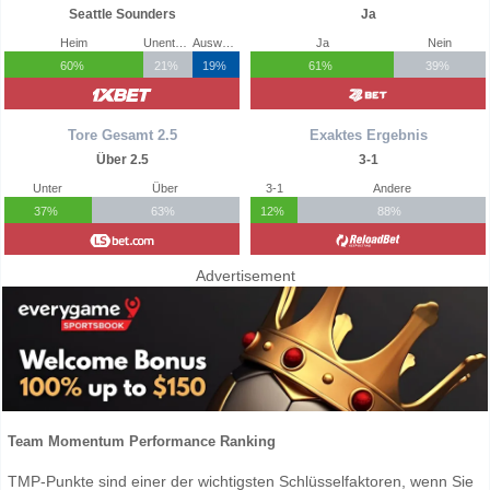
Seattle Sounders
Ja
Heim
Unentschieden
Auswärts
Ja
Nein
60%
21%
19%
61%
39%
Tore Gesamt 2.5
Exaktes Ergebnis
Über 2.5
3-1
Unter
Über
3-1
Andere
37%
63%
12%
88%
Advertisement
Team Momentum Performance Ranking
TMP-Punkte sind einer der wichtigsten Schlüsselfaktoren, wenn Sie