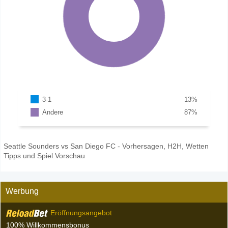
3-1
13
%
Andere
87
%
Seattle Sounders vs San Diego FC - Vorhersagen, H2H, Wetten
Tipps und Spiel Vorschau
Werbung
Eröffnungsangebot
100% Willkommensbonus