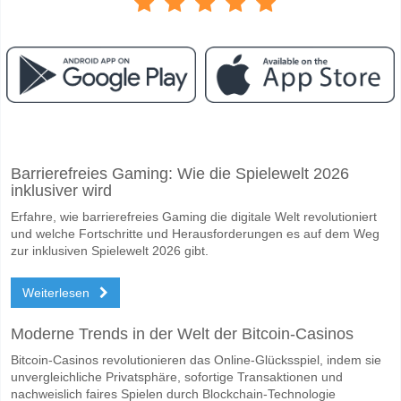
Facebook
Telegram
Instagram
Wann ist das Spiel zwischen Genk v Westerlo?
Barrierefreies Gaming: Wie die Spielewelt 2026
Das Spiel zwischen Genk v Westerlo 10 May 2026 18:15.
inklusiver wird
Wer ist das Lieblingsteam, zwischen dem zu gewinnen 
Erfahre, wie barrierefreies Gaming die digitale Welt revolutioniert
Genk für den Gewinner den Spiel, mit einer Wahrscheinlichkeit von 6
und welche Fortschritte und Herausforderungen es auf dem Weg
zur inklusiven Spielewelt 2026 gibt.
Werden beide Teams im Spiel punkten Genk v Westerl
Weiterlesen
Ja für Beide Teams Erzielen, mit einem Prozentsatz von 66%.
Wofür ist die richtige Ergebnisprognose Genk v Westerl
Moderne Trends in der Welt der Bitcoin-Casinos
Auf der riskanten Seite, können Sie das Korrektes Ergebnis von versu
Bitcoin-Casinos revolutionieren das Online-Glücksspiel, indem sie
unvergleichliche Privatsphäre, sofortige Transaktionen und
nachweislich faires Spielen durch Blockchain-Technologie