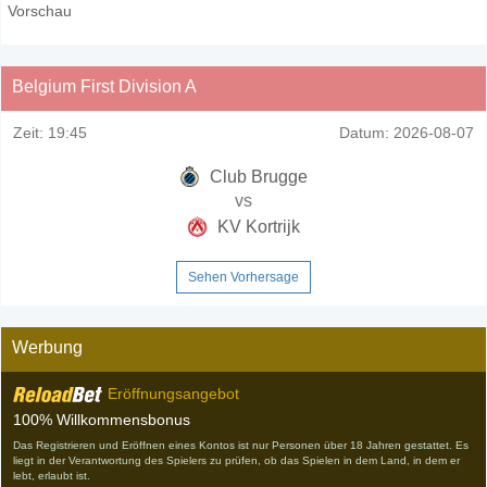
Vorschau
Belgium First Division A
Zeit:
19:45
Datum:
2026-08-07
Club Brugge
vs
KV Kortrijk
Sehen Vorhersage
Werbung
Eröffnungsangebot
100% Willkommensbonus
Das Registrieren und Eröffnen eines Kontos ist nur Personen über 18 Jahren gestattet. Es
liegt in der Verantwortung des Spielers zu prüfen, ob das Spielen in dem Land, in dem er
lebt, erlaubt ist.