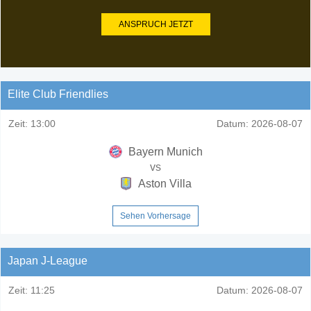
ANSPRUCH JETZT
Elite Club Friendlies
Zeit:
13:00
Datum:
2026-08-07
Bayern Munich
vs
Aston Villa
Sehen Vorhersage
Japan J-League
Zeit:
11:25
Datum:
2026-08-07