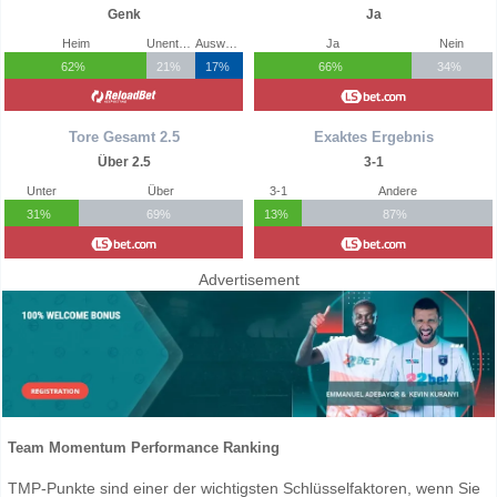
Genk
Ja
Heim
Unentschieden
Auswärts
Ja
Nein
62%
21%
17%
66%
34%
Tore Gesamt 2.5
Exaktes Ergebnis
Über 2.5
3-1
Unter
Über
3-1
Andere
31%
69%
13%
87%
Advertisement
Team Momentum Performance Ranking
TMP-Punkte sind einer der wichtigsten Schlüsselfaktoren, wenn Sie