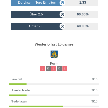
Durchschn Tore Erhalten
1.33
Über 2.5
60.00%
Unter 2.5
40.00%
Westerlo last 15 games
Form
L
D
L
D
L
Gewinnt
3/15
Unentschieden
3/15
Niederlagen
9/15