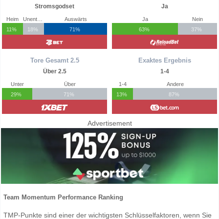
Stromsgodset
Ja
Heim
Unentschieden
Auswärts
Ja
Nein
11%
18%
71%
63%
37%
Tore Gesamt 2.5
Exaktes Ergebnis
Über 2.5
1-4
Unter
Über
1-4
Andere
29%
71%
13%
87%
Advertisement
Team Momentum Performance Ranking
TMP-Punkte sind einer der wichtigsten Schlüsselfaktoren, wenn Sie