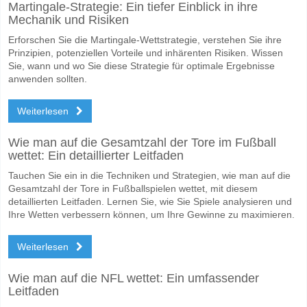
Martingale-Strategie: Ein tiefer Einblick in ihre
Wofür ist die richtige Ergebnisprognose Asane v Strom
Mechanik und Risiken
Auf der riskanten Seite, können Sie das Korrektes Ergebnis von versu
Erforschen Sie die Martingale-Wettstrategie, verstehen Sie ihre
Prinzipien, potenziellen Vorteile und inhärenten Risiken. Wissen
Sie, wann und wo Sie diese Strategie für optimale Ergebnisse
anwenden sollten.
Weiterlesen
Wie man auf die Gesamtzahl der Tore im Fußball
wettet: Ein detaillierter Leitfaden
Tauchen Sie ein in die Techniken und Strategien, wie man auf die
Gesamtzahl der Tore in Fußballspielen wettet, mit diesem
detaillierten Leitfaden. Lernen Sie, wie Sie Spiele analysieren und
Ihre Wetten verbessern können, um Ihre Gewinne zu maximieren.
Weiterlesen
Wie man auf die NFL wettet: Ein umfassender
Leitfaden