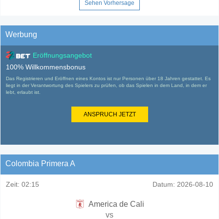
Sehen Vorhersage
Werbung
Eröffnungsangebot
100% Willkommensbonus
Das Registrieren und Eröffnen eines Kontos ist nur Personen über 18 Jahren gestattet. Es
liegt in der Verantwortung des Spielers zu prüfen, ob das Spielen in dem Land, in dem er
lebt, erlaubt ist.
ANSPRUCH JETZT
Colombia Primera A
Zeit:
02:15
Datum:
2026-08-10
America de Cali
vs