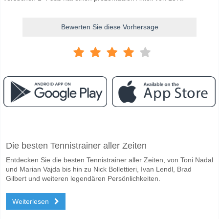
Bewerten Sie diese Vorhersage
Facebook
Telegram
Instagram
Wann ist das Spiel zwischen Asane v Stromsgodset?
Die besten Tennistrainer aller Zeiten
Das Spiel zwischen Asane v Stromsgodset 10 May 2026 16:00.
Entdecken Sie die besten Tennistrainer aller Zeiten, von Toni Nadal
Wer ist das Lieblingsteam, zwischen dem zu gewinnen 
und Marian Vajda bis hin zu Nick Bollettieri, Ivan Lendl, Brad
Stromsgodset für den Gewinner den Spiel, mit einer Wahrscheinlichke
Gilbert und weiteren legendären Persönlichkeiten.
Werden beide Teams im Spiel punkten Asane v Stroms
Weiterlesen
Ja für Beide Teams Erzielen, mit einem Prozentsatz von 63%.