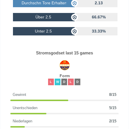
Durchschn Tore Erhalten
2.13
Über 2.5
66.67%
Unter 2.5
33.33%
Stromsgodset last 15 games
Form
L
W
D
L
D
Gewinnt
8/15
Unentschieden
5/15
Niederlagen
2/15