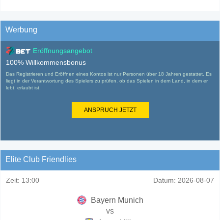
Werbung
Eröffnungsangebot
100% Willkommensbonus
Das Registrieren und Eröffnen eines Kontos ist nur Personen über 18 Jahren gestattet. Es
liegt in der Verantwortung des Spielers zu prüfen, ob das Spielen in dem Land, in dem er
lebt, erlaubt ist.
ANSPRUCH JETZT
Elite Club Friendlies
Zeit:
13:00
Datum:
2026-08-07
Bayern Munich
vs