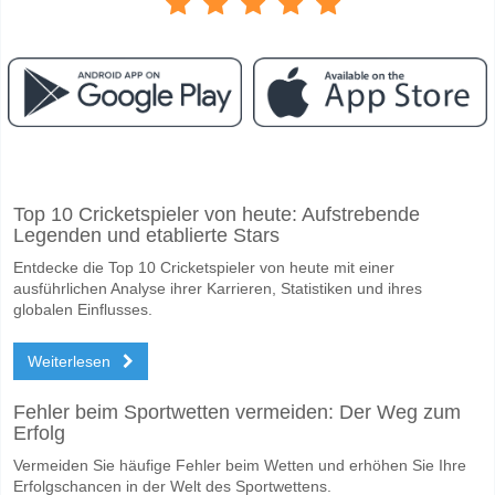
Facebook
Telegram
Instagram
Wann ist das Spiel zwischen Hearts v Falkirk?
Top 10 Cricketspieler von heute: Aufstrebende
Das Spiel zwischen Hearts v Falkirk 13 May 2026 20:00.
Legenden und etablierte Stars
Wer ist das Lieblingsteam, zwischen dem zu gewinnen is
Entdecke die Top 10 Cricketspieler von heute mit einer
Hearts für den Gewinner den Spiel, mit einer Wahrscheinlichkeit von 
ausführlichen Analyse ihrer Karrieren, Statistiken und ihres
globalen Einflusses.
Werden beide Teams im Spiel punkten Hearts v Falkirk
Weiterlesen
Ja für Beide Teams Erzielen, mit einem Prozentsatz von 53%.
Wofür ist die richtige Ergebnisprognose Hearts v Falkir
Fehler beim Sportwetten vermeiden: Der Weg zum
Erfolg
Auf der riskanten Seite, können Sie das Korrektes Ergebnis von versu
Vermeiden Sie häufige Fehler beim Wetten und erhöhen Sie Ihre
Erfolgschancen in der Welt des Sportwettens.