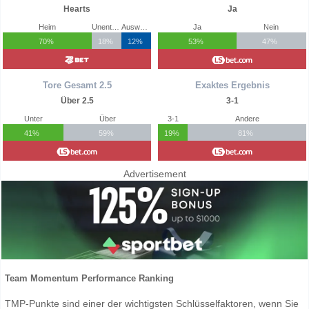
Hearts
Ja
Heim
Unentschieden
Auswärts
Ja
Nein
70%
18%
12%
53%
47%
Tore Gesamt 2.5
Exaktes Ergebnis
Über 2.5
3-1
Unter
Über
3-1
Andere
41%
59%
19%
81%
Advertisement
Team Momentum Performance Ranking
TMP-Punkte sind einer der wichtigsten Schlüsselfaktoren, wenn Sie