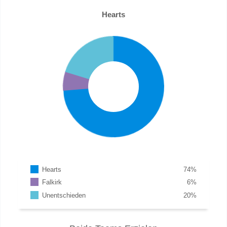
Hearts
Hearts
74
%
Falkirk
6
%
Unentschieden
20
%