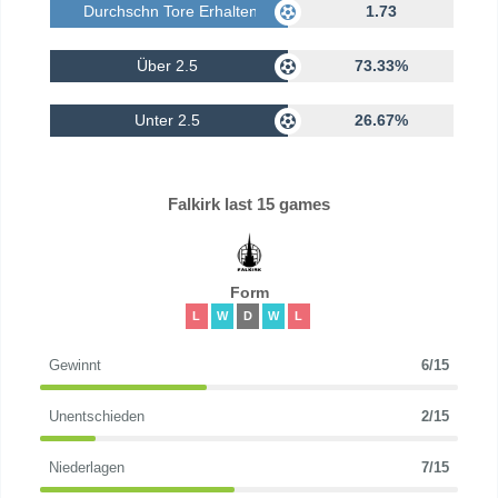
Durchschn Tore Erhalten
1.73
Über 2.5
73.33%
Unter 2.5
26.67%
Falkirk last 15 games
Form
L
W
D
W
L
Gewinnt
6/15
Unentschieden
2/15
Niederlagen
7/15