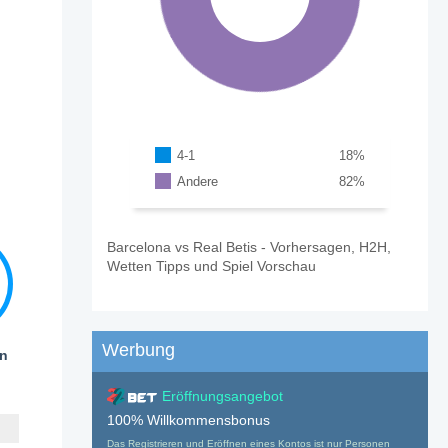
4-1
18
%
Andere
82
%
Barcelona vs Real Betis - Vorhersagen, H2H,
Wetten Tipps und Spiel Vorschau
Werbung
en
Eröffnungsangebot
100% Willkommensbonus
Das Registrieren und Eröffnen eines Kontos ist nur Personen