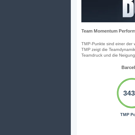
Team Momentum Perform
TMP-Punkte sind einer der w
TMP zeigt die Teamdynamik,
Teamdruck und die Neigung, 
Barce
343
TMP Po