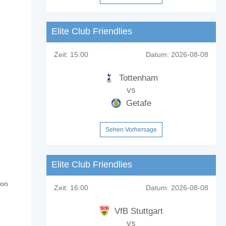
Elite Club Friendlies
Zeit:
15:00
Datum:
2026-08-08
Tottenham
vs
Getafe
Sehen Vorhersage
Elite Club Friendlies
von
tis?
Zeit:
16:00
Datum:
2026-08-08
VfB Stuttgart
vs