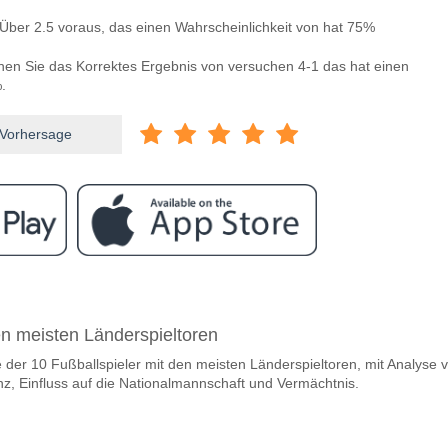
Über 2.5 voraus, das einen Wahrscheinlichkeit von hat 75%
nnen Sie das Korrektes Ergebnis von versuchen 4-1 das hat einen
.
 Vorhersage
ram
ischen Barcelona v Real Betis?
en meisten Länderspieltoren
na v Real Betis 17 May 2026 20:15.
e der 10 Fußballspieler mit den meisten Länderspieltoren, mit Analyse 
team, zwischen dem zu gewinnen ist Barcelona v Real Be
z, Einfluss auf die Nationalmannschaft und Vermächtnis.
den Spiel, mit einer Wahrscheinlichkeit von 75%
m Spiel punkten Barcelona v Real Betis?