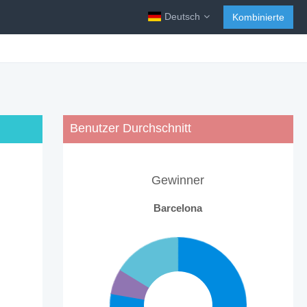
Deutsch
Kombinierte
Benutzer Durchschnitt
Gewinner
Barcelona