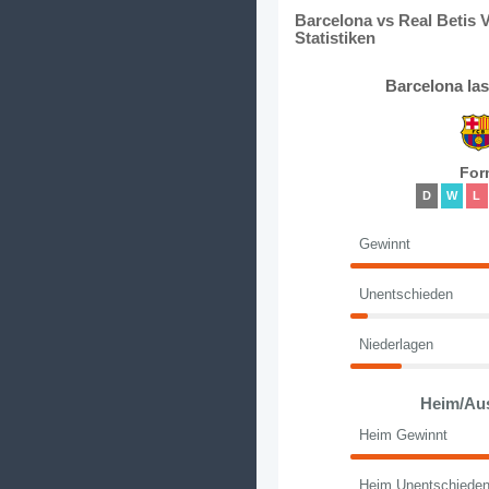
Barcelona vs Real Betis 
Statistiken
Barcelona la
For
D
W
L
Gewinnt
Unentschieden
Niederlagen
Heim/Au
Heim Gewinnt
Heim Unentschiede