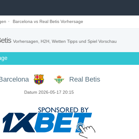
gen
Barcelona vs Real Betis Vorhersage
Betis
Vorhersagen, H2H, Wetten Tipps und Spiel Vorschau
age
Barcelona
Real Betis
Datum 2026-05-17 20:15