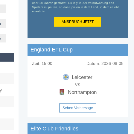
über 18 Jahren gestattet. Es liegt in der Verantwortung des
Spielers zu prüfen, ob das Spielen in dem Land, in dem er lebt,
erlaubt ist.
ANSPRUCH JETZT
%
%
England EFL Cup
Zeit:
15:00
Datum:
2026-08-08
Leicester
vs
y
Northampton
Sehen Vorhersage
Elite Club Friendlies