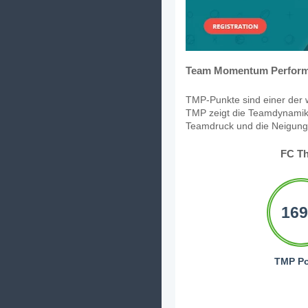
Team Momentum Perform
TMP-Punkte sind einer der w
TMP zeigt die Teamdynamik,
Teamdruck und die Neigung, 
FC T
169
TMP Po