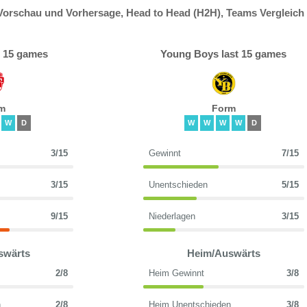
orschau und Vorhersage, Head to Head (H2H), Teams Vergleich
t 15 games
Young Boys last 15 games
m
Form
W
D
W
W
W
W
D
3/15
Gewinnt
7/15
3/15
Unentschieden
5/15
9/15
Niederlagen
3/15
swärts
Heim/Auswärts
2/8
Heim Gewinnt
3/8
n
2/8
Heim Unentschieden
3/8