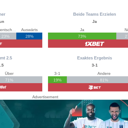
ner
Beide Teams Erzielen
un
Ja
Unentschieden
Auswärts
Ja
N
23%
28%
73%
2
mt 2.5
Exaktes Ergebnis
.5
3-1
Über
3-1
Andere
71%
19%
81%
Advertisement