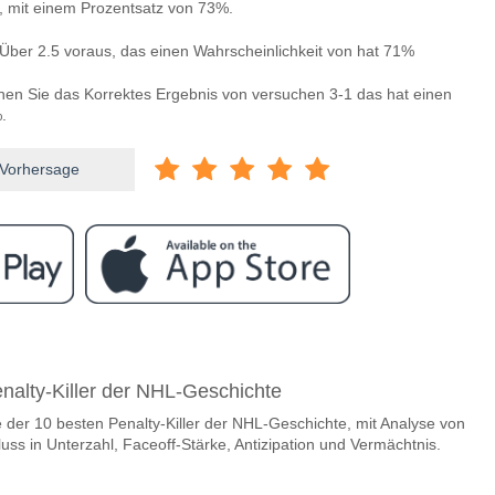
n, mit einem Prozentsatz von 73%.
Über 2.5 voraus, das einen Wahrscheinlichkeit von hat 71%
nnen Sie das Korrektes Ergebnis von versuchen 3-1 das hat einen
.
 Vorhersage
ram
wischen FC Thun v Young Boys?
nalty-Killer der NHL-Geschichte
n v Young Boys 14 May 2026 15:30.
e der 10 besten Penalty-Killer der NHL-Geschichte, mit Analyse von
steam, zwischen dem zu gewinnen ist FC Thun v Young B
fluss in Unterzahl, Faceoff-Stärke, Antizipation und Vermächtnis.
en Spiel, mit einer Wahrscheinlichkeit von 49%