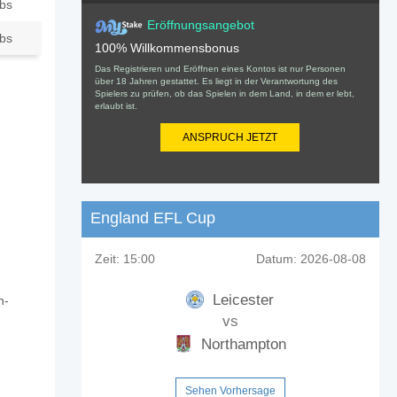
ubs
Eröffnungsangebot
ubs
100% Willkommensbonus
Das Registrieren und Eröffnen eines Kontos ist nur Personen
über 18 Jahren gestattet. Es liegt in der Verantwortung des
Spielers zu prüfen, ob das Spielen in dem Land, in dem er lebt,
erlaubt ist.
ANSPRUCH JETZT
England EFL Cup
Zeit:
15:00
Datum:
2026-08-08
Leicester
n-
vs
Northampton
Sehen Vorhersage