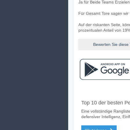
Ja für Beide Teams Erziele
Für Gesamt Tore sagen wir 
Auf der riskanten Seite, kö
prozentualen Anteil von 19%
Bewerten Sie diese
Facebook
Telegram
Instag
Wann ist das Spiel z
Top 10 der besten Pe
Das Spiel zwischen FC Thu
Eine vollständige Ranglist
Wer ist das Liebling
defensiver Intelligenz, Ein
FC Thun für den Gewinner d