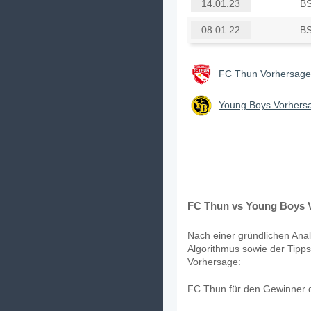
BS
14.01.23
BS
08.01.22
FC Thun Vorhersagen
Young Boys Vorhersa
FC Thun vs Young Boys V
Nach einer gründlichen Anal
Algorithmus sowie der Tipps
Vorhersage:
FC Thun für den Gewinner d