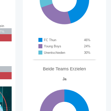
ein
7%
FC Thun
46
%
Young Boys
24
%
Unentschieden
30
%
Beide Teams Erzielen
Ja