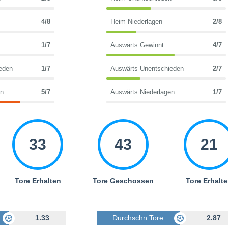
4/8
Heim Niederlagen
2/8
1/7
Auswärts Gewinnt
4/7
eden
1/7
Auswärts Unentschieden
2/7
en
5/7
Auswärts Niederlagen
1/7
33
43
21
Tore Erhalten
Tore Geschossen
Tore Erhalt
Geschossen
1.33
Durchschn Tore Geschossen
2.87