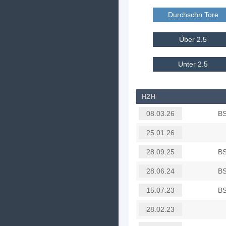
Durchschn Tore E
Über 2.5
Unter 2.5
H2H
BS
08.03.26
25.01.26
BS
28.09.25
BS
28.06.24
BS
15.07.23
28.02.23