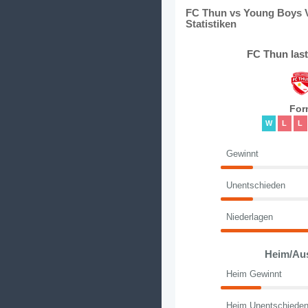
FC Thun vs Young Boys V
Statistiken
FC Thun las
For
W
L
L
Gewinnt
Unentschieden
Niederlagen
Heim/Au
Heim Gewinnt
Heim Unentschiede