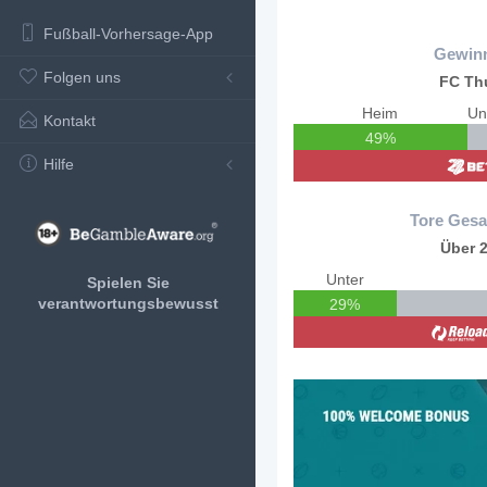
Fußball-Vorhersage-App
Gewin
Folgen uns
FC Th
Heim
Kontakt
49%
Hilfe
Tore Gesa
Über 2
Unter
Spielen Sie
verantwortungsbewusst
29%