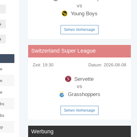
vs
Young Boys
%
Sehen Vorhersage
%
Switzerland Super League
Zeit:
19:30
Datum:
2026-08-08
ue
Servette
ue
vs
ue
Grasshoppers
ubs
Sehen Vorhersage
ubs
up
Werbung