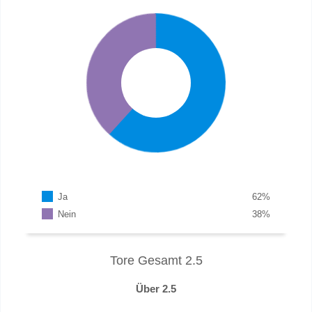
Ja
62
%
Nein
38
%
Tore Gesamt 2.5
Über 2.5