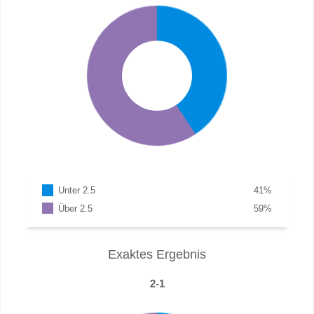
Unter 2.5
41
%
Über 2.5
59
%
Exaktes Ergebnis
2-1