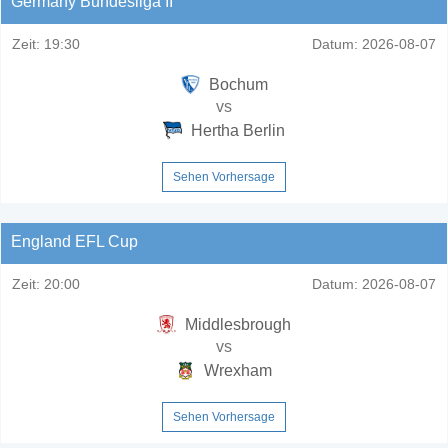
Germany Bundesliga II
Zeit:
19:30
Datum:
2026-08-07
Bochum
vs
Hertha Berlin
Sehen Vorhersage
England EFL Cup
Zeit:
20:00
Datum:
2026-08-07
Middlesbrough
vs
Wrexham
Sehen Vorhersage