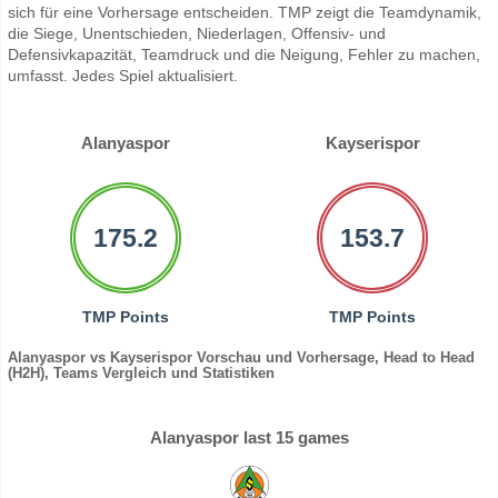
sich für eine Vorhersage entscheiden. TMP zeigt die Teamdynamik,
die Siege, Unentschieden, Niederlagen, Offensiv- und
Defensivkapazität, Teamdruck und die Neigung, Fehler zu machen,
umfasst. Jedes Spiel aktualisiert.
Alanyaspor
Kayserispor
175.2
153.7
TMP Points
TMP Points
Alanyaspor vs Kayserispor Vorschau und Vorhersage, Head to Head
(H2H), Teams Vergleich und Statistiken
Alanyaspor last 15 games