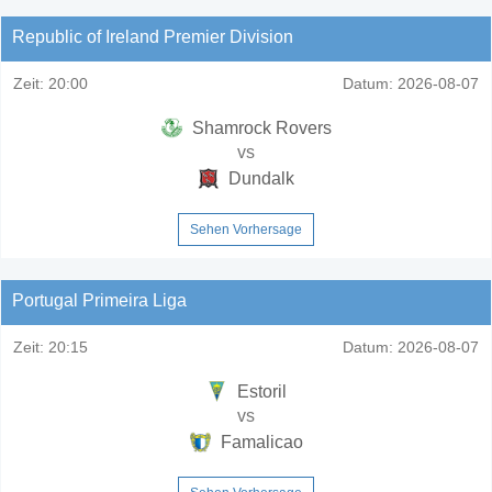
Republic of Ireland Premier Division
Zeit:
20:00
Datum:
2026-08-07
Shamrock Rovers
vs
Dundalk
Sehen Vorhersage
Portugal Primeira Liga
Zeit:
20:15
Datum:
2026-08-07
Estoril
vs
Famalicao