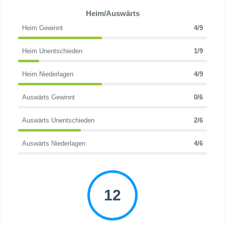
Heim/Auswärts
Heim Gewinnt
4/9
Heim Unentschieden
1/9
Heim Niederlagen
4/9
Auswärts Gewinnt
0/6
Auswärts Unentschieden
2/6
Auswärts Niederlagen
4/6
12