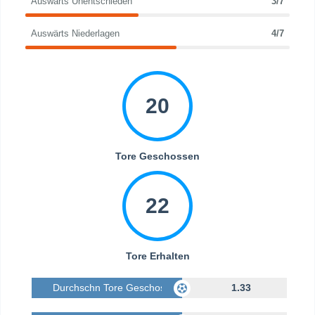
Auswärts Unentschieden
3/7
Auswärts Niederlagen
4/7
20
Tore Geschossen
22
Tore Erhalten
Durchschn Tore Geschossen
1.33