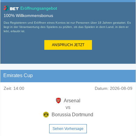
Eröffnungsangebot
100% Willkommensbonus
Das Registrieren und Eröffnen eines Kontos ist nur Personen über 18 Jahren gestattet. Es
liegt in der Verantwortung des Spielers zu prüfen, ob das Spielen in dem Land, in dem er
lebt, erlaubt ist.
ANSPRUCH JETZT
Emirates Cup
Zeit:
14:00
Datum:
2026-08-09
Arsenal
vs
Borussia Dortmund
Sehen Vorhersage