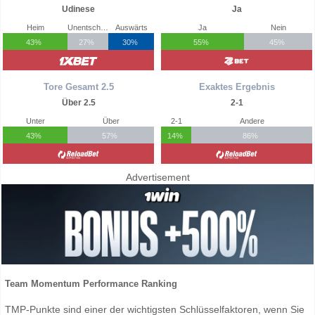
Udinese
Ja
Heim
Unentschieden
Auswärts
Ja
Nein
43%
27%
30%
55%
45%
Tore Gesamt 2.5
Exaktes Ergebnis
Über 2.5
2-1
Unter
Über
2-1
Andere
43%
57%
14%
86%
Advertisement
Team Momentum Performance Ranking
TMP-Punkte sind einer der wichtigsten Schlüsselfaktoren, wenn Sie