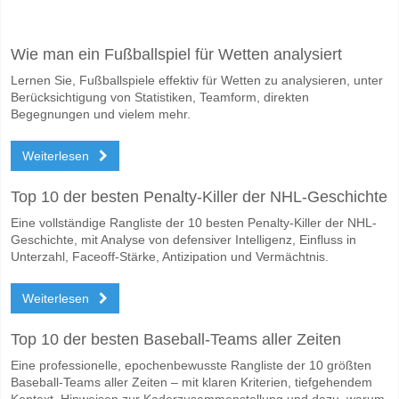
Facebook
Telegram
Instagram
Wann ist das Spiel zwischen Udinese v Cremonese?
Wie man ein Fußballspiel für Wetten analysiert
Das Spiel zwischen Udinese v Cremonese 17 May 2026 19:45.
Lernen Sie, Fußballspiele effektiv für Wetten zu analysieren, unter
Wer ist das Lieblingsteam, zwischen dem zu gewinnen
Berücksichtigung von Statistiken, Teamform, direkten
Udinese für den Gewinner den Spiel, mit einer Wahrscheinlichkeit von
Begegnungen und vielem mehr.
Werden beide Teams im Spiel punkten Udinese v Cre
Weiterlesen
Ja für Beide Teams Erzielen, mit einem Prozentsatz von 55%.
Top 10 der besten Penalty-Killer der NHL-Geschichte
Wofür ist die richtige Ergebnisprognose Udinese v Cr
Eine vollständige Rangliste der 10 besten Penalty-Killer der NHL-
Auf der riskanten Seite, können Sie das Korrektes Ergebnis von versu
Geschichte, mit Analyse von defensiver Intelligenz, Einfluss in
Unterzahl, Faceoff-Stärke, Antizipation und Vermächtnis.
Weiterlesen
Top 10 der besten Baseball-Teams aller Zeiten
Eine professionelle, epochenbewusste Rangliste der 10 größten
Baseball-Teams aller Zeiten – mit klaren Kriterien, tiefgehendem
Kontext, Hinweisen zur Kaderzusammenstellung und dazu, warum