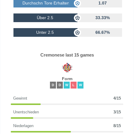
Durchschn Tore Erhalten
1.07
Über 2.5
33.33%
Unter 2.5
66.67%
Cremonese last 15 games
Form
D
D
W
L
W
Gewinnt
4/15
Unentschieden
3/15
Niederlagen
8/15