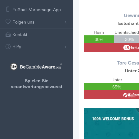
Fußball-Vorhersage-App
Gewin
Folgen uns
Estudian
Heim
Unentschie
Kontakt
30%
30%
Hilfe
Tore Gesa
Unter 
Unter
Spielen Sie
verantwortungsbewusst
65%