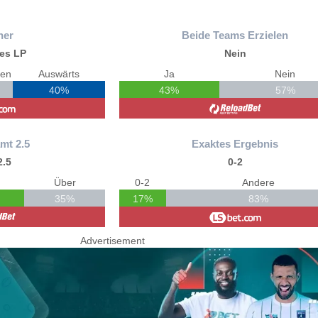
ner
Beide Teams Erzielen
tes LP
Nein
den
Auswärts
Ja
Nein
40%
43%
57%
mt 2.5
Exaktes Ergebnis
2.5
0-2
Über
0-2
Andere
35%
17%
83%
Advertisement