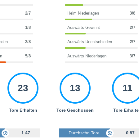
2/7
Heim Niederlagen
3/8
1/8
Auswärts Gewinnt
2/7
eden
2/8
Auswärts Unentschieden
2/7
en
5/8
Auswärts Niederlagen
3/7
23
13
11
Tore Erhalten
Tore Geschossen
Tore Erhalt
Geschossen
1.47
Durchschn Tore Geschossen
0.87