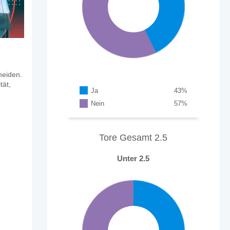
heiden.
tät,
Ja
43
%
Nein
57
%
Tore Gesamt 2.5
Unter 2.5