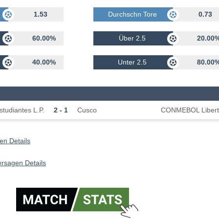
rhalten
1.53
Durchschn Tore Erhalten
0.73
60.00%
Über 2.5
20.00
40.00%
Unter 2.5
80.00
studiantes L.P.
2 - 1
Cusco
CONMEBOL Libert
n Details
ersagen Details