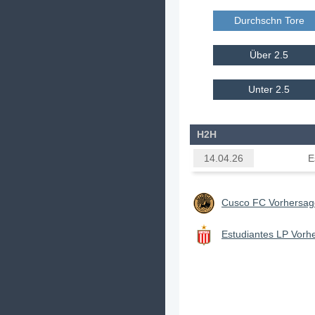
Durchschn Tore E
Über 2.5
Unter 2.5
H2H
E
14.04.26
Cusco FC Vorhersage
Estudiantes LP Vorh