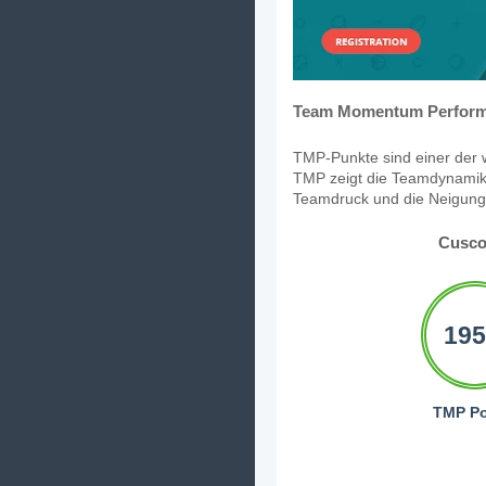
Team Momentum Perform
TMP-Punkte sind einer der w
TMP zeigt die Teamdynamik,
Teamdruck und die Neigung, 
Cusco
195
TMP Po