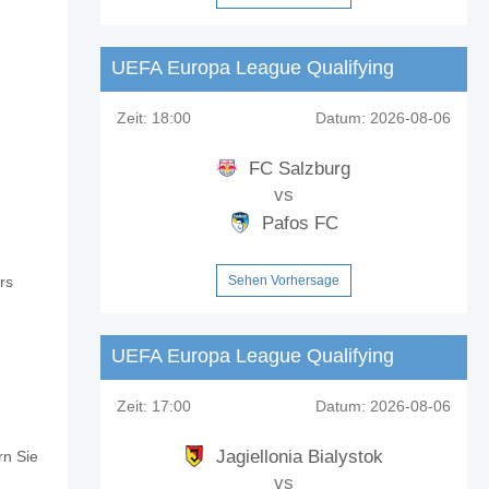
UEFA Europa League Qualifying
Zeit:
18:00
Datum:
2026-08-06
antes LP?
FC Salzburg
vs
Pafos FC
Sehen Vorhersage
rs
ntualen Anteil von 17%.
UEFA Europa League Qualifying
Zeit:
17:00
Datum:
2026-08-06
Jagiellonia Bialystok
rn Sie
vs