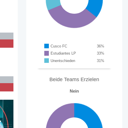
Cusco FC
36
%
Estudiantes LP
33
%
Unentschieden
31
%
Beide Teams Erzielen
Nein