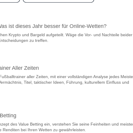
ram
wischen Cusco FC v Estudiantes LP?
Was ist dieses Jahr besser für Online-Wetten?
C v Estudiantes LP 06 May 2026 23:00.
chen Krypto und Bargeld aufgeteilt. Wäge die Vor- und Nachteile beider
team, zwischen dem zu gewinnen ist Cusco FC v Estudi
ntscheidungen zu treffen.
nner den Spiel, mit einer Wahrscheinlichkeit von 40%
m Spiel punkten Cusco FC v Estudiantes LP?
len, mit einem Prozentsatz von 57%.
iner Aller Zeiten
ußballtrainer aller Zeiten, mit einer vollständigen Analyse jedes Meiste
e Ergebnisprognose Cusco FC v Estudiantes LP?
Vermächtnis, Titel, taktischer Ideen, Führung, kulturellem Einfluss und
nnen Sie das Korrektes Ergebnis von versuchen 0-2 das hat einen proze
Betting
nzept des Value Betting ein, verstehen Sie seine Feinheiten und meiste
e Renditen bei Ihren Wetten zu gewährleisten.