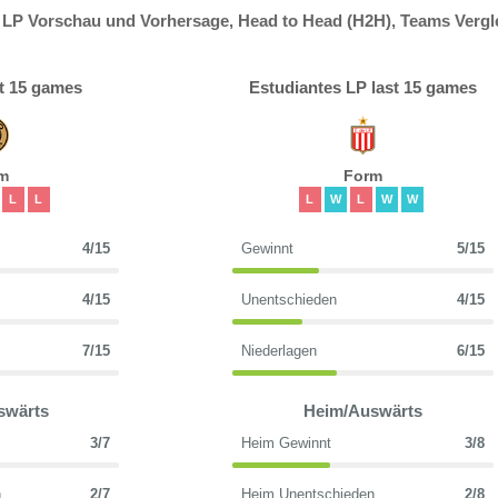
 LP Vorschau und Vorhersage, Head to Head (H2H), Teams Vergl
t 15 games
Estudiantes LP last 15 games
m
Form
L
L
L
W
L
W
W
4/15
Gewinnt
5/15
4/15
Unentschieden
4/15
7/15
Niederlagen
6/15
swärts
Heim/Auswärts
3/7
Heim Gewinnt
3/8
n
2/7
Heim Unentschieden
2/8