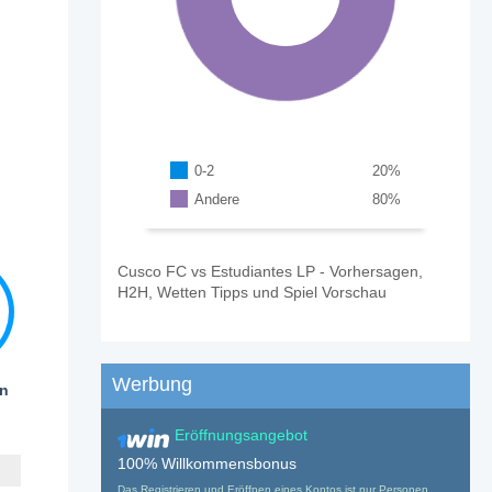
0-2
20
%
Andere
80
%
Cusco FC vs Estudiantes LP - Vorhersagen,
H2H, Wetten Tipps und Spiel Vorschau
Werbung
en
Eröffnungsangebot
100% Willkommensbonus
Das Registrieren und Eröffnen eines Kontos ist nur Personen