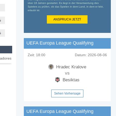
über 18 Jahren gestattet. Es liegt in der Verantwortung des
Spielers zu prüfen, ob das Spielen in dem Land, in dem er lebt,
erlaubt ist.
ANSPRUCH JETZT
%
%
UEFA Europa League Qualifying
Zeit:
18:00
Datum:
2026-08-06
adores
Hradec Kralove
vs
Besiktas
Sehen Vorhersage
UEFA Europa League Qualifying