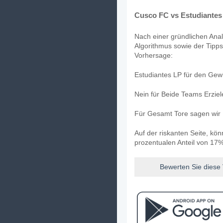
Cusco FC vs Estudiantes 
Nach einer gründlichen Anal
Algorithmus sowie der Tipps
Vorhersage:
Estudiantes LP für den Gewi
Nein für Beide Teams Erzie
Für Gesamt Tore sagen wir 
Auf der riskanten Seite, kö
prozentualen Anteil von 17%
Bewerten Sie diese