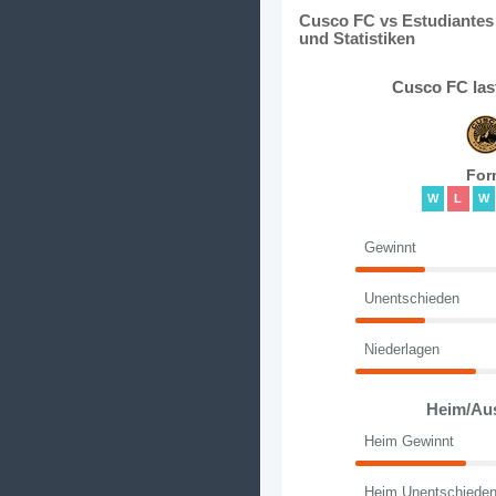
Cusco FC vs Estudiantes
und Statistiken
Cusco FC las
For
W
L
W
Gewinnt
Unentschieden
Niederlagen
Heim/Au
Heim Gewinnt
Heim Unentschiede