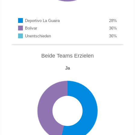
Deportivo La Guaira
28
%
Bolivar
36
%
Unentschieden
36
%
Beide Teams Erzielen
Ja