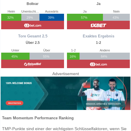
Bolivar
Ja
Heim
Unentschieden
Auswärts
Ja
Nein
32%
29%
39%
57%
43%
Tore Gesamt 2.5
Exaktes Ergebnis
Über 2.5
1-2
Unter
Über
1-2
Andere
45%
55%
16%
84%
Advertisement
Team Momentum Performance Ranking
TMP-Punkte sind einer der wichtigsten Schlüsselfaktoren, wenn Sie