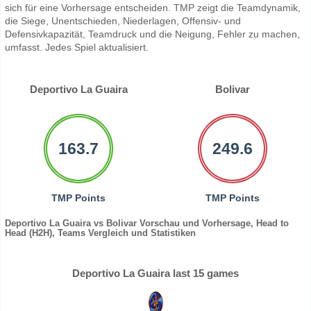
sich für eine Vorhersage entscheiden. TMP zeigt die Teamdynamik,
die Siege, Unentschieden, Niederlagen, Offensiv- und
Defensivkapazität, Teamdruck und die Neigung, Fehler zu machen,
umfasst. Jedes Spiel aktualisiert.
Deportivo La Guaira
Bolivar
163.7
249.6
TMP Points
TMP Points
Deportivo La Guaira vs Bolivar Vorschau und Vorhersage, Head to
Head (H2H), Teams Vergleich und Statistiken
Deportivo La Guaira last 15 games