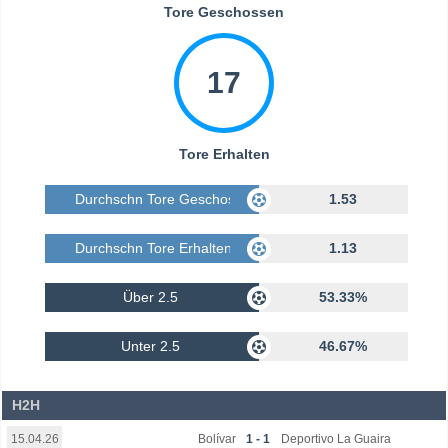
Tore Geschossen
17
Tore Erhalten
Durchschn Tore Geschossen
1.53
Durchschn Tore Erhalten
1.13
Über 2.5
53.33%
Unter 2.5
46.67%
H2H
Bolívar
1 - 1
Deportivo La Guaira
15.04.26