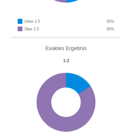
Unter 2.5
50
%
Über 2.5
50
%
Exaktes Ergebnis
1-2