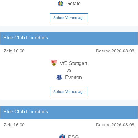
Getafe
Sehen Vorhersage
Elite Club Friendlies
Zeit:
16:00
Datum:
2026-08-08
VfB Stuttgart
vs
Everton
Sehen Vorhersage
Elite Club Friendlies
Zeit:
16:00
Datum:
2026-08-08
PSG