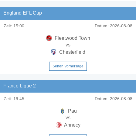
England EFL Cup
Zeit:
15:00
Datum:
2026-08-08
Fleetwood Town
vs
Chesterfield
Sehen Vorhersage
France Ligue 2
Zeit:
19:45
Datum:
2026-08-08
Pau
vs
Annecy