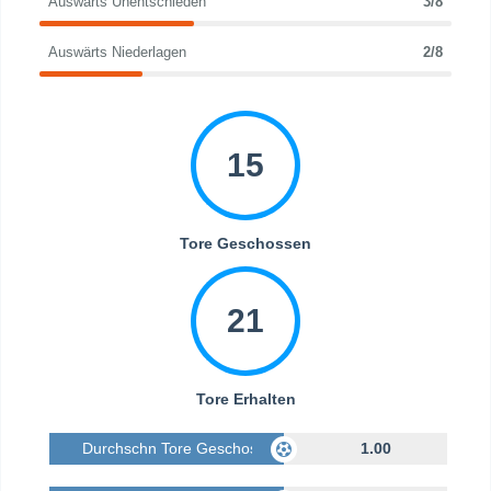
Auswärts Unentschieden
3/8
Auswärts Niederlagen
2/8
15
Tore Geschossen
21
Tore Erhalten
Durchschn Tore Geschossen
1.00