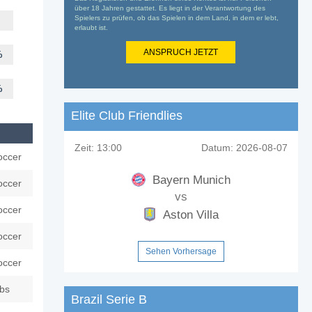
über 18 Jahren gestattet. Es liegt in der Verantwortung des
Spielers zu prüfen, ob das Spielen in dem Land, in dem er lebt,
erlaubt ist.
ANSPRUCH JETZT
%
%
Elite Club Friendlies
Zeit:
13:00
Datum:
2026-08-07
occer
Bayern Munich
occer
vs
occer
Aston Villa
occer
Sehen Vorhersage
occer
ubs
Brazil Serie B