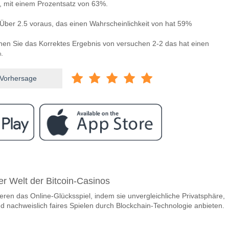
n, mit einem Prozentsatz von 63%.
Über 2.5 voraus, das einen Wahrscheinlichkeit von hat 59%
nnen Sie das Korrektes Ergebnis von versuchen 2-2 das hat einen
.
 Vorhersage
ram
ischen St. Louis City SC v LAFC?
r Welt der Bitcoin-Casinos
is City SC v LAFC 14 May 2026 01:30.
ieren das Online-Glücksspiel, indem sie unvergleichliche Privatsphäre,
team, zwischen dem zu gewinnen ist St. Louis City SC v
d nachweislich faires Spielen durch Blockchain-Technologie anbieten.
hat eine Wahrscheinlichkeit von 38%.