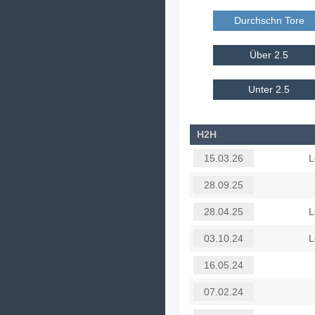
Durchschn Tore E
Über 2.5
Unter 2.5
H2H
L
15.03.26
28.09.25
L
28.04.25
L
03.10.24
16.05.24
07.02.24