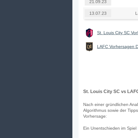
21.09.23
L
13.07.23
St. Louis City SC Vo
LAFC Vorhersagen De
St. Louis City SC vs LAF
Nach einer gründlichen Anal
Algorithmus sowie der Tipps 
Vorhersage:
Ein Unentschieden im Spiel 