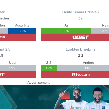
ner
Beide Teams Erzielen
ieden
Ja
den
Auswärts
Ja
Nei
35%
63%
37
mt 2.5
Exaktes Ergebnis
.5
2-2
Über
2-2
Andere
59%
12%
88%
Advertisement