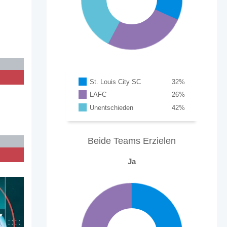
n
%
St. Louis City SC
32
%
LAFC
26
%
Unentschieden
42
%
Beide Teams Erzielen
Ja