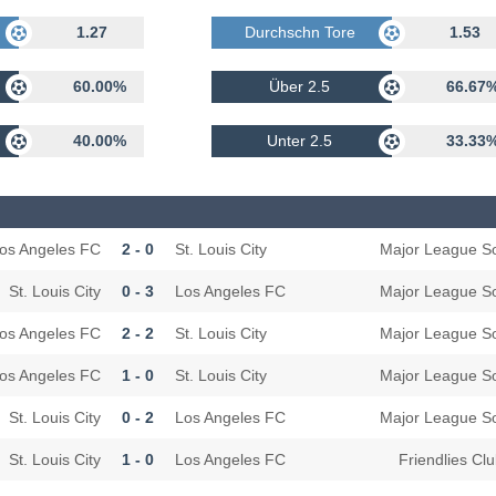
rhalten
1.27
Durchschn Tore Erhalten
1.53
60.00%
Über 2.5
66.67
40.00%
Unter 2.5
33.33
os Angeles FC
2 - 0
St. Louis City
Major League S
St. Louis City
0 - 3
Los Angeles FC
Major League S
os Angeles FC
2 - 2
St. Louis City
Major League S
os Angeles FC
1 - 0
St. Louis City
Major League S
St. Louis City
0 - 2
Los Angeles FC
Major League S
St. Louis City
1 - 0
Los Angeles FC
Friendlies Cl