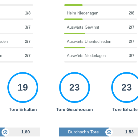
1/8
Heim Niederlagen
2/8
3/7
Auswärts Gewinnt
2/7
eden
2/7
Auswärts Unentschieden
2/7
en
2/7
Auswärts Niederlagen
3/7
19
23
23
Tore Erhalten
Tore Geschossen
Tore Erhalt
Geschossen
1.80
Durchschn Tore Geschossen
1.53