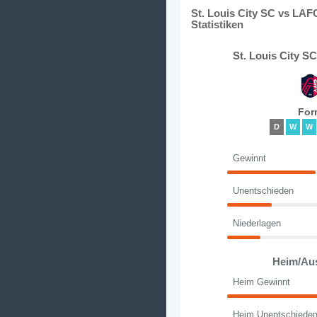
St. Louis City SC vs LAF
Statistiken
St. Louis City S
For
D
W
W
Gewinnt
Unentschieden
Niederlagen
Heim/Au
Heim Gewinnt
Heim Unentschiede