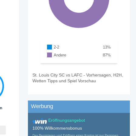
2-2
13
%
Andere
87
%
St. Louis City SC vs LAFC - Vorhersagen, H2H,
Wetten Tipps und Spiel Vorschau
Werbung
en
Eröffnungsangebot
100% Willkommensbonus
Das Registrieren und Eröffnen eines Kontos ist nur Personen