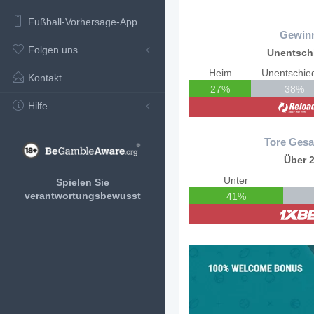
Fußball-Vorhersage-App
Gewin
Folgen uns
Unentsch
Heim
Unentschie
Kontakt
27%
38%
Hilfe
Tore Gesa
Über 2
Unter
Spielen Sie
verantwortungsbewusst
41%