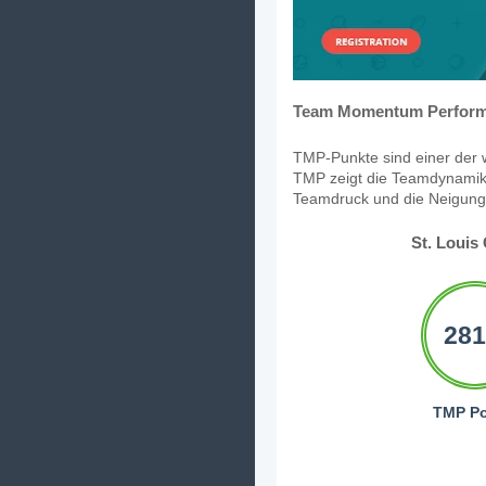
Team Momentum Perform
TMP-Punkte sind einer der w
TMP zeigt die Teamdynamik,
Teamdruck und die Neigung, 
St. Louis
281
TMP Po