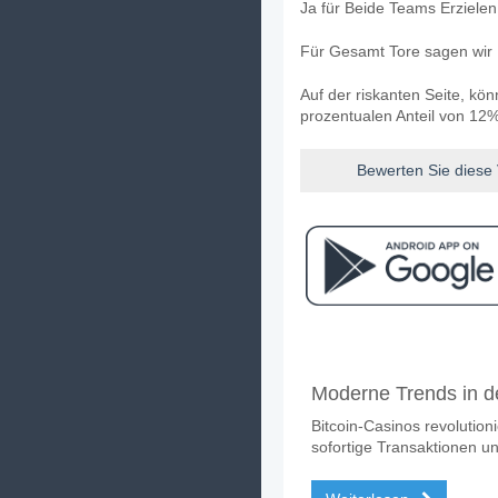
Ja für Beide Teams Erziele
Für Gesamt Tore sagen wir 
Auf der riskanten Seite, kö
prozentualen Anteil von 12%
Bewerten Sie diese
Facebook
Telegram
Instag
Wann ist das Spiel zw
Moderne Trends in de
Das Spiel zwischen St. Lou
Bitcoin-Casinos revolution
Wer ist das Lieblings
sofortige Transaktionen un
Ein Unentschieden im Spiel 