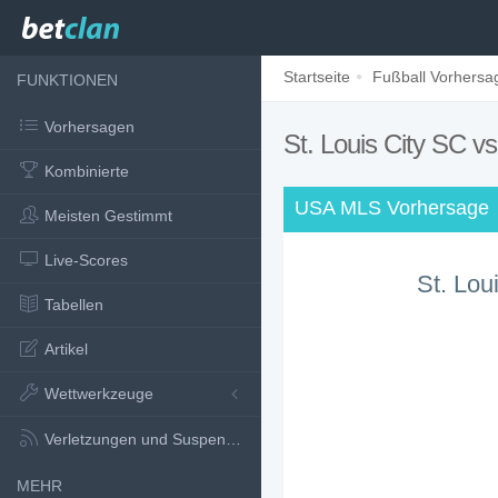
Startseite
Fußball Vorhersa
FUNKTIONEN
Vorhersagen
St. Louis City SC 
Kombinierte
USA MLS Vorhersage
Meisten Gestimmt
Live-Scores
St. Lou
Tabellen
Artikel
Wettwerkzeuge
Verletzungen und Suspensionen
MEHR