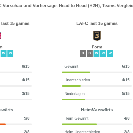
C Vorschau und Vorhersage, Head to Head (H2H), Teams Verglei
C last 15 games
LAFC last 15 games
m
Form
W
W
D
D
W
W
W
8/15
Gewinnt
6/15
4/15
Unentschieden
4/15
3/15
Niederlagen
5/15
swärts
Heim/Auswärts
5/8
Heim Gewinnt
4/8
n
2/8
Heim Unentschieden
2/8