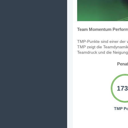
Team Momentum Perform
TMP-Punkte sind einer der w
TMP zeigt die Teamdynamik,
Teamdruck und die Neigung, 
Penaf
173
TMP Po