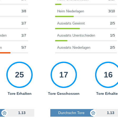
3/8
Heim Niederlagen
3/10
1/7
Auswärts Gewinnt
2/5
eden
1/7
Auswärts Unentschieden
1/5
en
5/7
Auswärts Niederlagen
2/5
25
17
16
Tore Erhalten
Tore Geschossen
Tore Erhalt
Geschossen
1.13
Durchschn Tore Geschossen
1.13