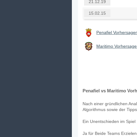
21.12.19
15.02.15
Penafiel Vorhersagen
Maritimo Vorhersage
Penafiel vs Maritimo Vorh
Nach einer gründlichen Anal
Algorithmus sowie der Tipps 
Ein Unentschieden im Spiel 
Ja für Beide Teams Erziele