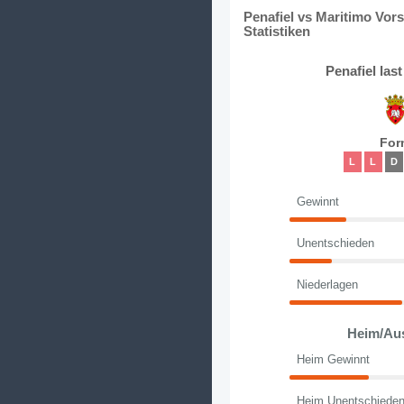
Penafiel vs Maritimo Vor
Statistiken
Penafiel las
For
L
L
D
Gewinnt
Unentschieden
Niederlagen
Heim/Au
Heim Gewinnt
Heim Unentschiede