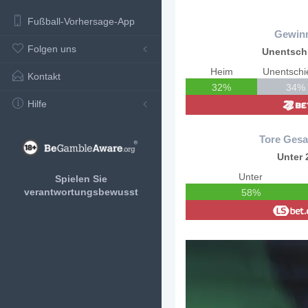
Fußball-Vorhersage-App
Gewin
Folgen uns
Unentsch
Heim
Unentsch
Kontakt
32%
34%
Hilfe
Tore Gesa
Unter 
Unter
Spielen Sie
verantwortungsbewusst
58%