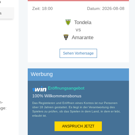
a
Zeit:
18:00
Datum:
2026-08-08
a
Tondela
vs
Amarante
Sehen Vorhersage
Werbung
Eröffnungsangebot
100% Willkommensbonus
n-
Das Registrieren und Eröffnen eines Kontos ist nur Personen
über 18 Jahren gestattet. Es liegt in der Verantwortung des
age:
Spielers zu prüfen, ob das Spielen in dem Land, in dem er lebt,
erlaubt ist.
ANSPRUCH JETZT