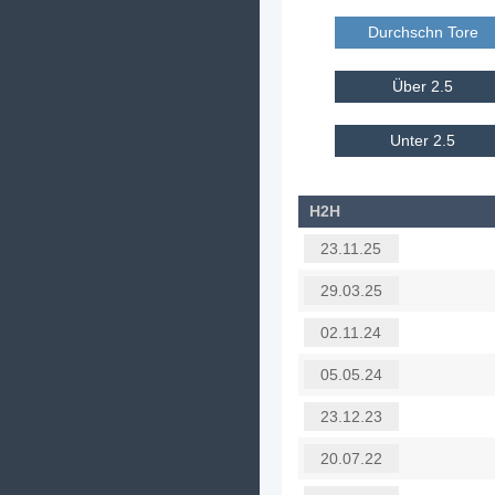
Durchschn Tore E
Über 2.5
Unter 2.5
H2H
23.11.25
29.03.25
02.11.24
05.05.24
23.12.23
20.07.22