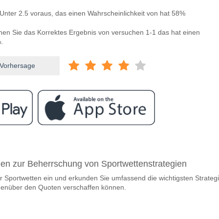
Unter 2.5 voraus, das einen Wahrscheinlichkeit von hat 58%
nnen Sie das Korrektes Ergebnis von versuchen 1-1 das hat einen
.
 Vorhersage
ram
ischen Penafiel v Maritimo?
aden zur Beherrschung von Sportwettenstrategien
l v Maritimo 09 May 2026 15:30.
er Sportwetten ein und erkunden Sie umfassend die wichtigsten Strateg
team, zwischen dem zu gewinnen ist Penafiel v Maritimo
egenüber den Quoten verschaffen können.
hat eine Wahrscheinlichkeit von 34%.
m Spiel punkten Penafiel v Maritimo?