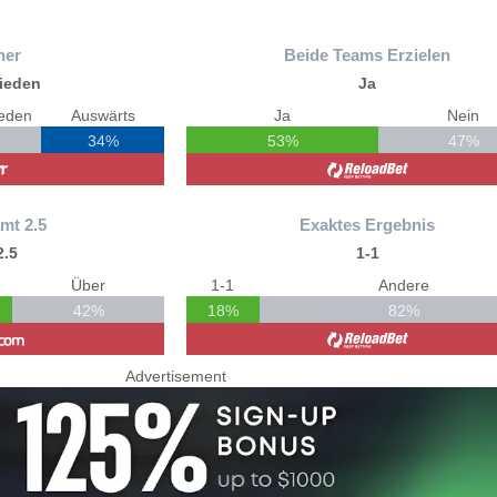
ner
Beide Teams Erzielen
ieden
Ja
ieden
Auswärts
Ja
Nein
34%
53%
47%
mt 2.5
Exaktes Ergebnis
2.5
1-1
Über
1-1
Andere
42%
18%
82%
Advertisement