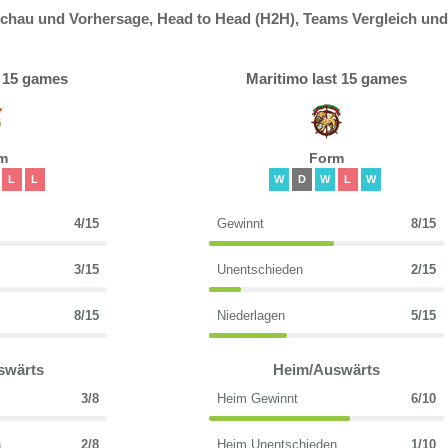
schau und Vorhersage, Head to Head (H2H), Teams Vergleich und
t 15 games
Maritimo last 15 games
m
Form
L
L
W
D
W
L
W
4/15
Gewinnt
8/15
3/15
Unentschieden
2/15
8/15
Niederlagen
5/15
swärts
Heim/Auswärts
3/8
Heim Gewinnt
6/10
n
2/8
Heim Unentschieden
1/10