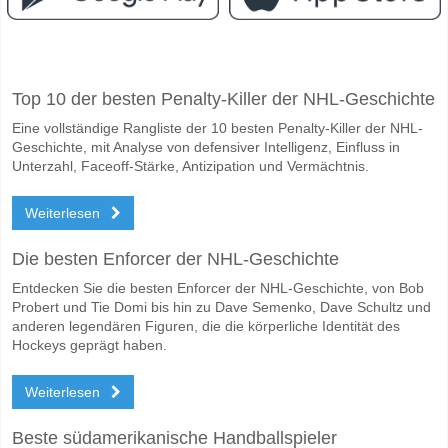
Facebook
Telegram
Instagram
Wann ist das Spiel zwischen Sporting B v FC Porto B?
Top 10 der besten Penalty-Killer der NHL-Geschichte
Das Spiel zwischen Sporting B v FC Porto B 09 May 2026 15:30.
Eine vollständige Rangliste der 10 besten Penalty-Killer der NHL-
Wer ist das Lieblingsteam, zwischen dem zu gewinnen i
Geschichte, mit Analyse von defensiver Intelligenz, Einfluss in
Sporting B für den Gewinner den Spiel, mit einer Wahrscheinlichkeit 
Unterzahl, Faceoff-Stärke, Antizipation und Vermächtnis.
Werden beide Teams im Spiel punkten Sporting B v FC
Weiterlesen
Ja für Beide Teams Erzielen, mit einem Prozentsatz von 57%.
Die besten Enforcer der NHL-Geschichte
Wofür ist die richtige Ergebnisprognose Sporting B v F
Entdecken Sie die besten Enforcer der NHL-Geschichte, von Bob
Auf der riskanten Seite, können Sie das Korrektes Ergebnis von versu
Probert und Tie Domi bis hin zu Dave Semenko, Dave Schultz und
anderen legendären Figuren, die die körperliche Identität des
Hockeys geprägt haben.
Weiterlesen
Beste südamerikanische Handballspieler