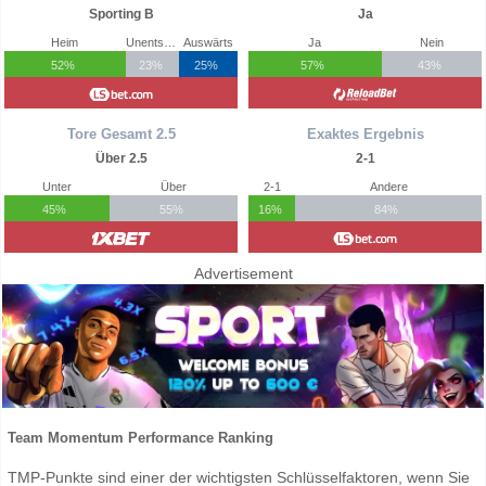
Sporting B
Ja
Heim
Unentschieden
Auswärts
Ja
Nein
52%
23%
25%
57%
43%
Tore Gesamt 2.5
Exaktes Ergebnis
Über 2.5
2-1
Unter
Über
2-1
Andere
45%
55%
16%
84%
Advertisement
Team Momentum Performance Ranking
TMP-Punkte sind einer der wichtigsten Schlüsselfaktoren, wenn Sie