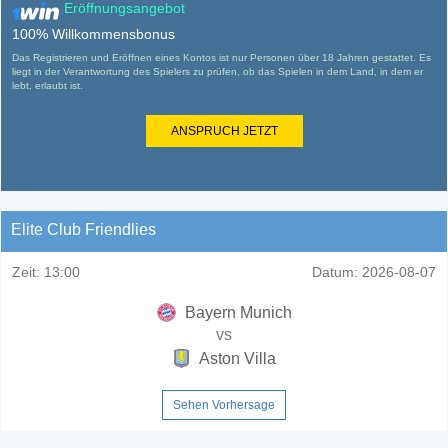
Eröffnungsangebot
100% Willkommensbonus
Das Registrieren und Eröffnen eines Kontos ist nur Personen über 18 Jahren gestattet. Es
liegt in der Verantwortung des Spielers zu prüfen, ob das Spielen in dem Land, in dem er
lebt, erlaubt ist.
ANSPRUCH JETZT
Elite Club Friendlies
Zeit:
13:00
Datum:
2026-08-07
Bayern Munich
vs
Aston Villa
Sehen Vorhersage