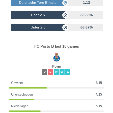
Durchschn Tore Erhalten
1.13
Über 2.5
33.33%
Unter 2.5
66.67%
FC Porto B last 15 games
Form
D
L
W
W
W
Gewinnt
6/15
Unentschieden
4/15
Niederlagen
5/15