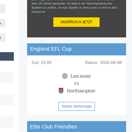
über 18 Jahren gestattet. Es liegt in der Verantwortung des
Spielers zu prüfen, ob das Spielen in dem Land, in dem er lebt,
erlaubt ist.
ANSPRUCH JETZT
%
%
England EFL Cup
Zeit:
15:00
Datum:
2026-08-08
Leicester
vs
Northampton
Sehen Vorhersage
Elite Club Friendlies