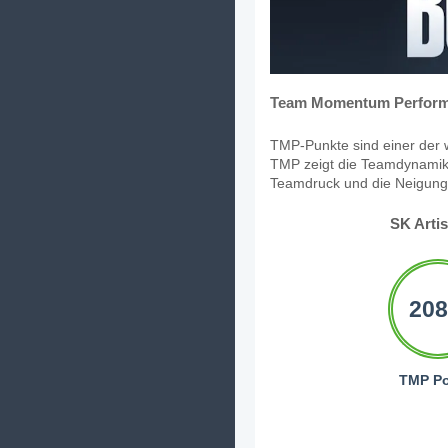
Team Momentum Perform
TMP-Punkte sind einer der w
TMP zeigt die Teamdynamik,
Teamdruck und die Neigung, 
SK Arti
208
TMP Po