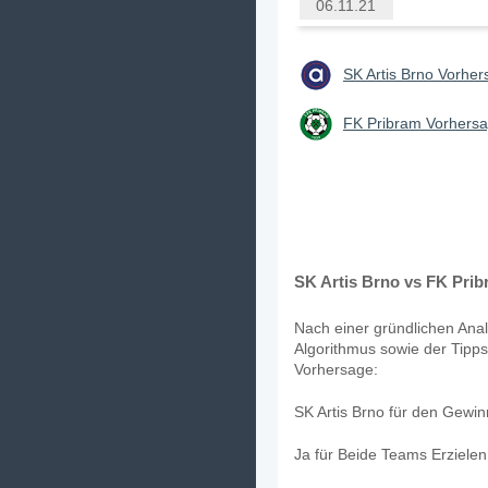
06.11.21
SK Artis Brno Vorher
FK Pribram Vorhersa
SK Artis Brno vs FK Prib
Nach einer gründlichen Anal
Algorithmus sowie der Tipps 
Vorhersage:
SK Artis Brno für den Gewin
Ja für Beide Teams Erziele