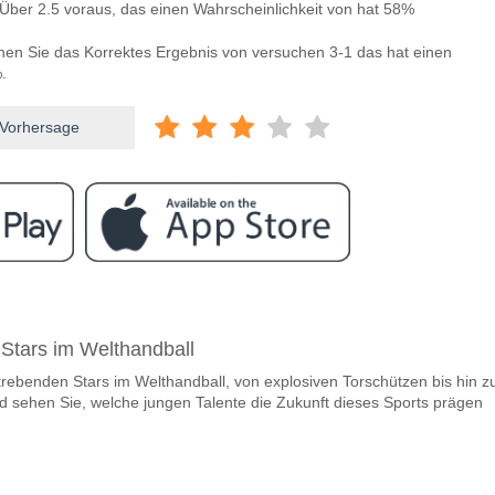
Über 2.5 voraus, das einen Wahrscheinlichkeit von hat 58%
nnen Sie das Korrektes Ergebnis von versuchen 3-1 das hat einen
.
 Vorhersage
ram
ischen SK Artis Brno v FK Pribram?
Stars im Welthandball
s Brno v FK Pribram 06 May 2026 17:00.
trebenden Stars im Welthandball, von explosiven Torschützen bis hin z
team, zwischen dem zu gewinnen ist SK Artis Brno v FK 
nd sehen Sie, welche jungen Talente die Zukunft dieses Sports prägen
ner den Spiel, mit einer Wahrscheinlichkeit von 62%
m Spiel punkten SK Artis Brno v FK Pribram?