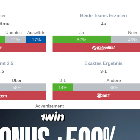
ner
Beide Teams Erzielen
 Brno
Ja
Unentschieden
Auswärts
Ja
Nein
21%
17%
57%
43%
mt 2.5
Exaktes Ergebnis
.5
3-1
Über
3-1
Andere
58%
14%
86%
Advertisement