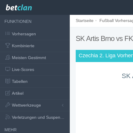
Startseite
Fußball Vorhersa
FUNKTIONEN
Vorhersagen
SK Artis Brno vs F
Kombinierte
Czechia 2. Liga Vorhe
Meisten Gestimmt
Live-Scores
SK 
Tabellen
Artikel
Wettwerkzeuge
Verletzungen und Suspensionen
MEHR