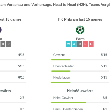
bram Vorschau und Vorhersage, Head to Head (H2H), Teams Vergl
last 15 games
FK Pribram last 15 games
m
Form
D
D
W
W
D
L
L
4/15
Gewinnt
5/15
5/15
Unentschieden
5/15
6/15
Niederlagen
5/15
swärts
Heim/Auswärts
2/5
Heim Gewinnt
3/5
n
0/5
Heim Unentschieden
1/5