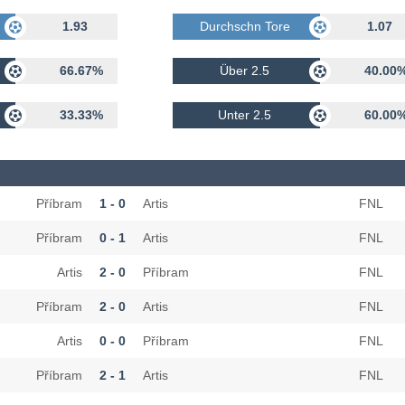
rhalten
1.93
Durchschn Tore Erhalten
1.07
66.67%
Über 2.5
40.00
33.33%
Unter 2.5
60.00
Příbram
1 - 0
Artis
FNL
Příbram
0 - 1
Artis
FNL
Artis
2 - 0
Příbram
FNL
Příbram
2 - 0
Artis
FNL
Artis
0 - 0
Příbram
FNL
Příbram
2 - 1
Artis
FNL