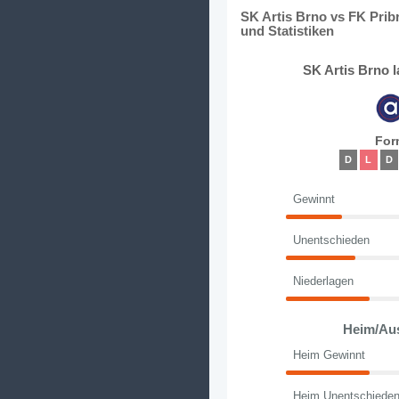
SK Artis Brno vs FK Pri
und Statistiken
SK Artis Brno 
For
D
L
D
Gewinnt
Unentschieden
Niederlagen
Heim/Au
Heim Gewinnt
Heim Unentschiede