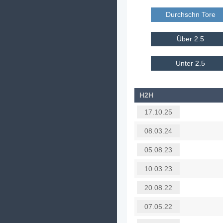
Durchschn Tore E
Über 2.5
Unter 2.5
H2H
17.10.25
08.03.24
05.08.23
10.03.23
20.08.22
07.05.22