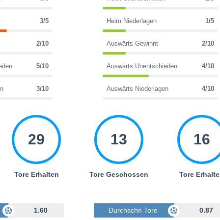
3/5
Heim Niederlagen
1/5
2/10
Auswärts Gewinnt
2/10
eden
5/10
Auswärts Unentschieden
4/10
en
3/10
Auswärts Niederlagen
4/10
29
13
16
Tore Erhalten
Tore Geschossen
Tore Erhalt
Geschossen
1.60
Durchschn Tore Geschossen
0.87