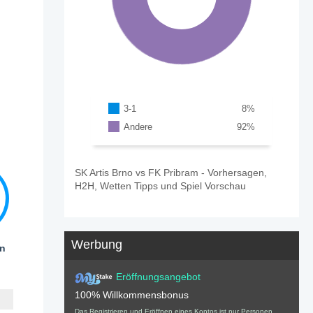
3-1
8
%
Andere
92
%
SK Artis Brno vs FK Pribram - Vorhersagen,
H2H, Wetten Tipps und Spiel Vorschau
Werbung
en
Eröffnungsangebot
100% Willkommensbonus
Das Registrieren und Eröffnen eines Kontos ist nur Personen