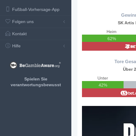
Fußball-Vorhersage-App
Gewin
Folgen uns
SK Artis
Heim
Kontakt
62%
Hilfe
Tore Gesa
Über 2
Unter
Spielen Sie
verantwortungsbewusst
42%