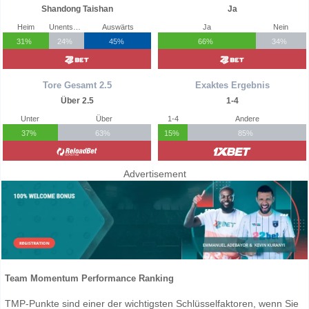
Shandong Taishan
Ja
Heim
Unentschieden
Auswärts
Ja
Nein
31%
24%
45%
66%
34%
Tore Gesamt 2.5
Exaktes Ergebnis
Über 2.5
1-4
Unter
Über
1-4
Andere
37%
63%
15%
85%
Advertisement
Team Momentum Performance Ranking
TMP-Punkte sind einer der wichtigsten Schlüsselfaktoren, wenn Sie