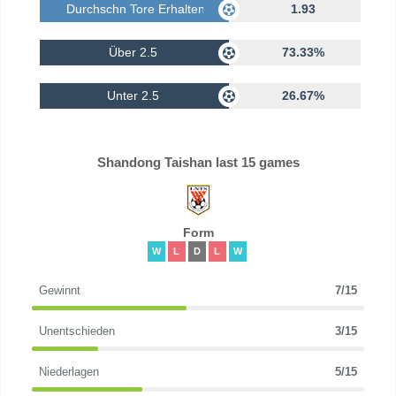
Durchschn Tore Erhalten
1.93
Über 2.5
73.33%
Unter 2.5
26.67%
Shandong Taishan last 15 games
Form
W
L
D
L
W
Gewinnt
7/15
Unentschieden
3/15
Niederlagen
5/15