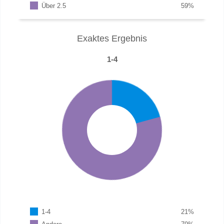
Über 2.5
59
%
Exaktes Ergebnis
1-4
1-4
21
%