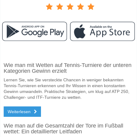
Facebook
Telegram
Instagram
Wann ist das Spiel zwischen Zhejiang v Shandong Tais
Wie man mit Wetten auf Tennis-Turniere der unteren
Das Spiel zwischen Zhejiang v Shandong Taishan 20 May 2026 13:00.
Kategorien Gewinn erzielt
Wer ist das Lieblingsteam, zwischen dem zu gewinnen 
Lernen Sie, wie Sie versteckte Chancen in weniger bekannten
Shandong Taishan für den Gewinner den Spiel, mit einer Wahrscheinli
Tennis-Turnieren erkennen und Ihr Wissen in einen konstanten
Gewinn umwandeln. Praktische Strategien, um klug auf ATP 250,
Werden beide Teams im Spiel punkten Zhejiang v Sha
Challenger- und ITF-Turniere zu wetten.
Ja für Beide Teams Erzielen, mit einem Prozentsatz von 66%.
Weiterlesen
Wofür ist die richtige Ergebnisprognose Zhejiang v Sh
Wie man auf die Gesamtzahl der Tore im Fußball
Auf der riskanten Seite, können Sie das Korrektes Ergebnis von versu
wettet: Ein detaillierter Leitfaden