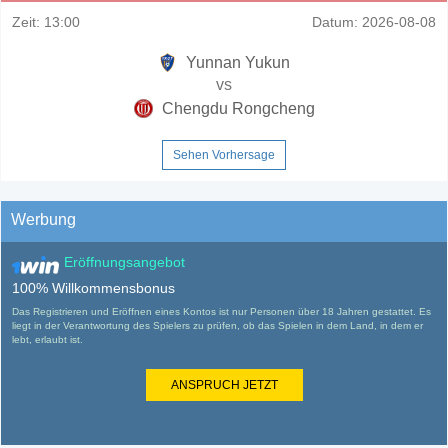
Zeit:
13:00
Datum:
2026-08-08
Yunnan Yukun
vs
Chengdu Rongcheng
Sehen Vorhersage
Werbung
Eröffnungsangebot
100% Willkommensbonus
Das Registrieren und Eröffnen eines Kontos ist nur Personen über 18 Jahren gestattet. Es
liegt in der Verantwortung des Spielers zu prüfen, ob das Spielen in dem Land, in dem er
lebt, erlaubt ist.
ANSPRUCH JETZT