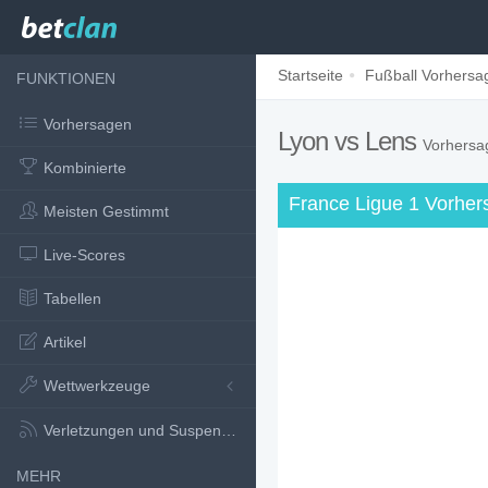
Startseite
Fußball Vorhersa
FUNKTIONEN
Vorhersagen
Lyon vs Lens
Vorhersa
Kombinierte
France Ligue 1 Vorher
Meisten Gestimmt
Live-Scores
Tabellen
Artikel
Wettwerkzeuge
Verletzungen und Suspensionen
MEHR