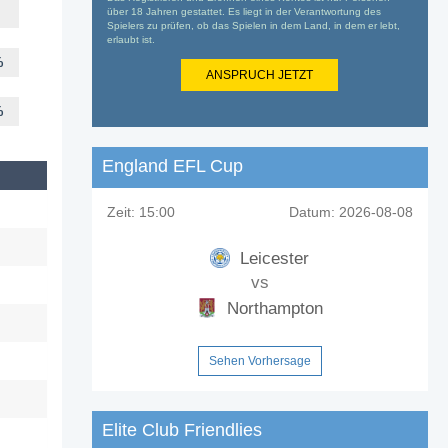
über 18 Jahren gestattet. Es liegt in der Verantwortung des
Spielers zu prüfen, ob das Spielen in dem Land, in dem er lebt,
erlaubt ist.
%
ANSPRUCH JETZT
%
England EFL Cup
Zeit:
15:00
Datum:
2026-08-08
Leicester
vs
Northampton
Sehen Vorhersage
Elite Club Friendlies