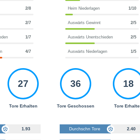
2/8
Heim Niederlagen
1/10
2/7
Auswärts Gewinnt
2/5
eden
1/7
Auswärts Unentschieden
2/5
en
4/7
Auswärts Niederlagen
1/5
27
36
18
Tore Erhalten
Tore Geschossen
Tore Erhalt
Geschossen
1.93
Durchschn Tore Geschossen
2.40