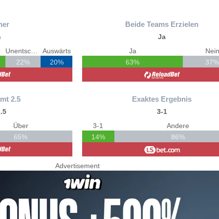
ner
Beide Teams Erzielen
n
Ja
Unentschieden
Auswärts
Ja
Nei
22%
20%
63%
37
mt 2.5
Exaktes Ergebnis
.5
3-1
Über
3-1
Andere
65%
14%
86%
Advertisement