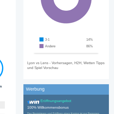
3-1
14
%
Andere
86
%
Lyon vs Lens - Vorhersagen, H2H, Wetten Tipps
und Spiel Vorschau
en
Werbung
Eröffnungsangebot
100% Willkommensbonus
Das Registrieren und Eröffnen eines Kontos ist nur Personen