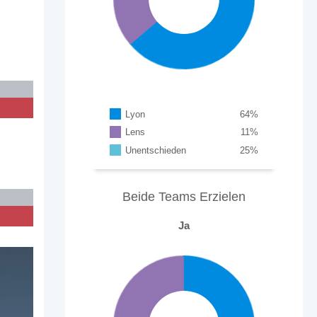
n
%
Lyon
64
%
Lens
11
%
Unentschieden
25
%
Beide Teams Erzielen
Ja