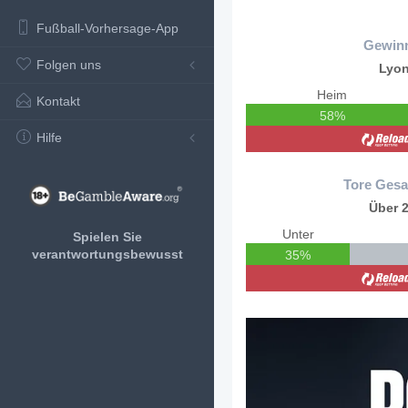
Fußball-Vorhersage-App
Gewin
Folgen uns
Lyo
Heim
Kontakt
58%
Hilfe
Tore Gesa
Über 2
Unter
Spielen Sie
verantwortungsbewusst
35%