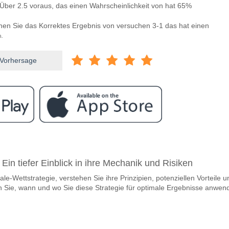
Über 2.5 voraus, das einen Wahrscheinlichkeit von hat 65%
nnen Sie das Korrektes Ergebnis von versuchen 3-1 das hat einen
.
 Vorhersage
ram
ischen Lyon v Lens?
 Ein tiefer Einblick in ihre Mechanik und Risiken
Lens 17 May 2026 20:00.
le-Wettstrategie, verstehen Sie ihre Prinzipien, potenziellen Vorteile u
team, zwischen dem zu gewinnen ist Lyon v Lens?
n Sie, wann und wo Sie diese Strategie für optimale Ergebnisse anwen
piel, mit einer Wahrscheinlichkeit von 58%
m Spiel punkten Lyon v Lens?