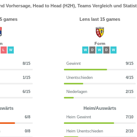
d Vorhersage, Head to Head (H2H), Teams Vergleich und Statist
15 games
Lens last 15 games
m
Form
L
W
W
D
W
D
W
8/15
Gewinnt
9/15
1/15
Unentschieden
4/15
6/15
Niederlagen
2/15
swärts
Heim/Auswärts
6/8
Heim Gewinnt
7/10
n
0/8
Heim Unentschieden
2/10