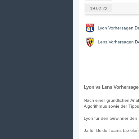
19.02.22
Lyon Vorhersagen De
Lens Vorhersagen De
Lyon vs Lens Vorhersage-
Nach einer gründlichen Anal
Algorithmus sowie der Tipps
Lyon für den Gewinner den S
Ja für Beide Teams Erziele