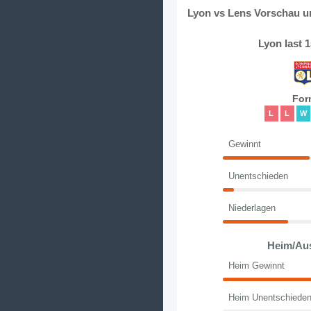
Lyon vs Lens Vorschau un
Lyon last 
For
L
L
W
Gewinnt
Unentschieden
Niederlagen
Heim/Au
Heim Gewinnt
Heim Unentschiede