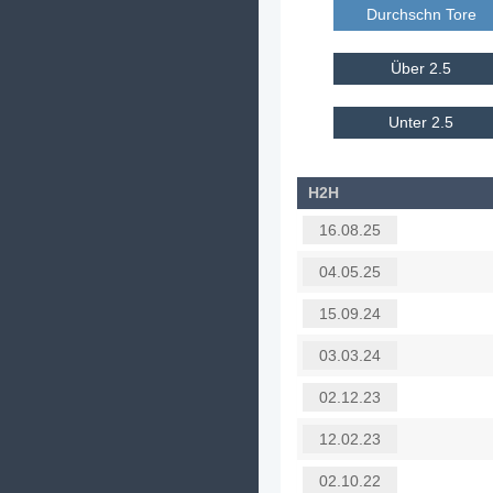
Durchschn Tore E
Über 2.5
Unter 2.5
H2H
16.08.25
04.05.25
15.09.24
03.03.24
02.12.23
12.02.23
02.10.22