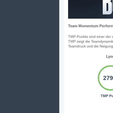
Team Momentum Perform
TMP-Punkte sind einer der w
TMP zeigt die Teamdynamik,
Teamdruck und die Neigung, 
Lyo
279
TMP Po