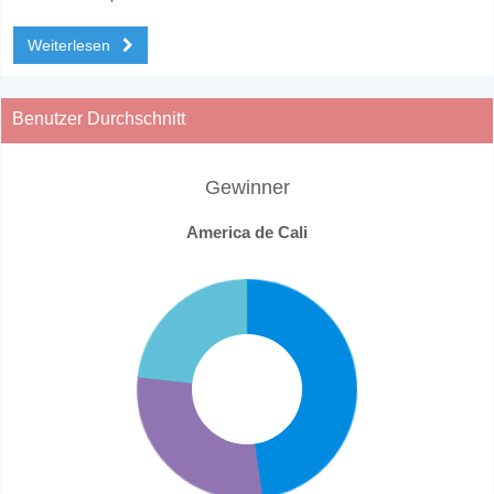
Weiterlesen
Benutzer Durchschnitt
Gewinner
America de Cali