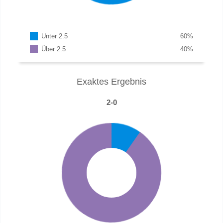
Unter 2.5
60
%
Über 2.5
40
%
Exaktes Ergebnis
2-0