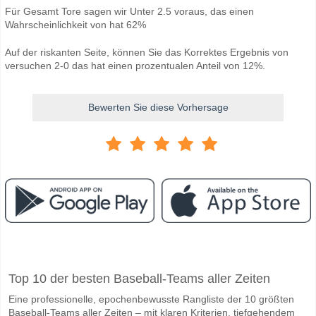
Für Gesamt Tore sagen wir Unter 2.5 voraus, das einen
Wahrscheinlichkeit von hat 62%
Auf der riskanten Seite, können Sie das Korrektes Ergebnis von
versuchen 2-0 das hat einen prozentualen Anteil von 12%.
Bewerten Sie diese Vorhersage
Facebook
Telegram
Instagram
Wann ist das Spiel zwischen America de Cali v Tigre?
Top 10 der besten Baseball-Teams aller Zeiten
Das Spiel zwischen America de Cali v Tigre 20 May 2026 03:00.
Eine professionelle, epochenbewusste Rangliste der 10 größten
Wer ist das Lieblingsteam, zwischen dem zu gewinnen is
Baseball-Teams aller Zeiten – mit klaren Kriterien, tiefgehendem