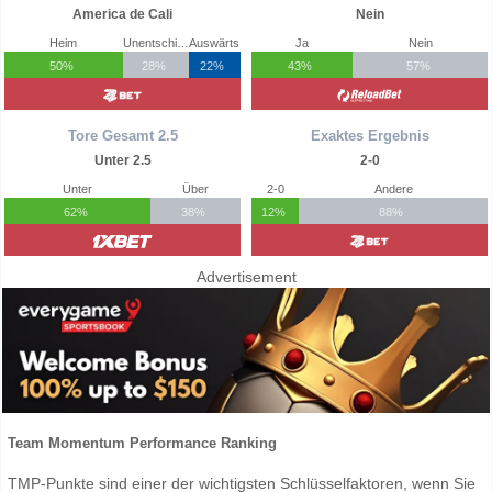
America de Cali
Nein
Heim
Unentschieden
Auswärts
Ja
Nein
50%
28%
22%
43%
57%
Tore Gesamt 2.5
Exaktes Ergebnis
Unter 2.5
2-0
Unter
Über
2-0
Andere
62%
38%
12%
88%
Advertisement
Team Momentum Performance Ranking
TMP-Punkte sind einer der wichtigsten Schlüsselfaktoren, wenn Sie