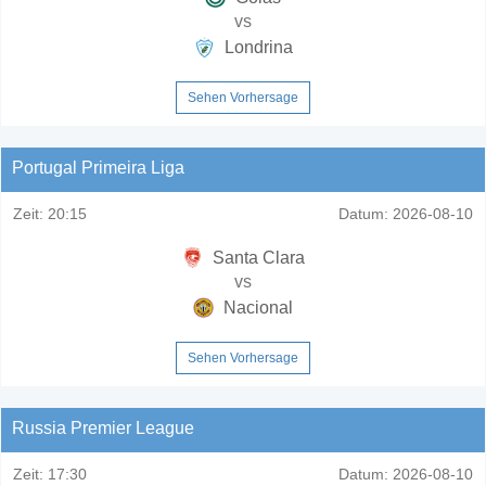
vs
Londrina
Sehen Vorhersage
Portugal Primeira Liga
Zeit:
20:15
Datum:
2026-08-10
Santa Clara
vs
Nacional
Sehen Vorhersage
Russia Premier League
Zeit:
17:30
Datum:
2026-08-10