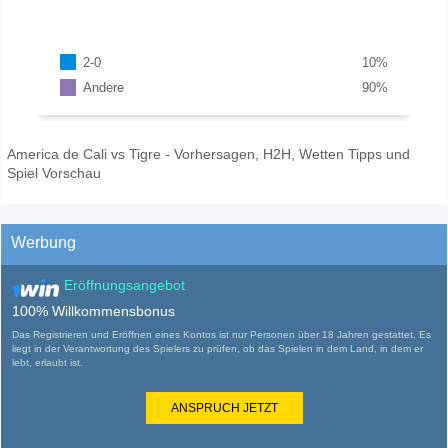
2-0
10
%
Andere
90
%
America de Cali vs Tigre - Vorhersagen, H2H, Wetten Tipps und
Spiel Vorschau
Werbung
Eröffnungsangebot
100% Willkommensbonus
Das Registrieren und Eröffnen eines Kontos ist nur Personen über 18 Jahren gestattet. Es
liegt in der Verantwortung des Spielers zu prüfen, ob das Spielen in dem Land, in dem er
lebt, erlaubt ist.
ANSPRUCH JETZT