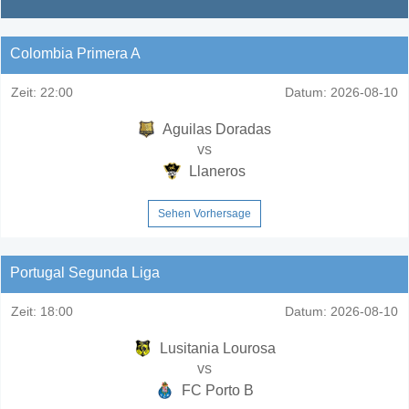
Colombia Primera A
Zeit:
22:00
Datum:
2026-08-10
Aguilas Doradas
vs
Llaneros
Sehen Vorhersage
Portugal Segunda Liga
Zeit:
18:00
Datum:
2026-08-10
Lusitania Lourosa
vs
FC Porto B