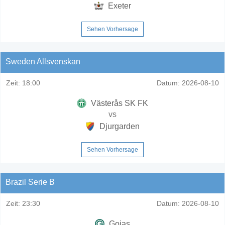
Exeter
Sehen Vorhersage
Sweden Allsvenskan
Zeit:
18:00
Datum:
2026-08-10
Västerås SK FK
vs
Djurgarden
Sehen Vorhersage
Brazil Serie B
Zeit:
23:30
Datum:
2026-08-10
Goias