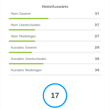
Heim/Auswärts
Heim Gewinnt
3/7
Heim Unentschieden
2/7
Heim Niederlagen
2/7
Auswärts Gewinnt
2/8
Auswärts Unentschieden
3/8
Auswärts Niederlagen
3/8
17