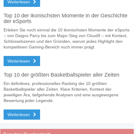
Weiterlesen
Top 10 der ikonischsten Momente in der Geschichte
der eSports
Erleben Sie noch einmal die 10 ikonischsten Momente der eSports
– von Daigos Parry bis zum Major-Sieg von Cloud9 – mit Kontext,
Schlüsselszenen und den Gründen, warum jedes Highlight den
kompetitiven Gaming-Bereich noch immer prägt.
Weiterlesen
Top 10 der größten Basketballspieler aller Zeiten
Ein definitives, professionelles Ranking der 10 größten
Basketballspieler aller Zeiten. Klare Kriterien, Kontext der
jeweiligen Ära, tiefgehende Analysen und eine ausgewogene
Bewertung jeder Legende.
Weiterlesen