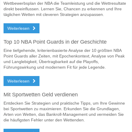
Wettbewerbsplan der NBA die Teamleistung und die Wettresultate
direkt beeinflussen. Lernen Sie, Chancen zu erkennen und Ihre
täglichen Wetten mit cleveren Strategien anzupassen.
Weiterlesen
Top 10 NBA Point Guards in der Geschichte
Eine tiefgehende, kriterienbasierte Analyse der 10 größten NBA
Point Guards aller Zeiten, mit Epochenkontext, Analyse von Peak
und Langlebigkeit, Übertragbarkeit auf die Playoffs,
Führungswirkung und modernem Fit für jede Legende.
Weiterlesen
Mit Sportwetten Geld verdienen
Entdecken Sie Strategien und praktische Tipps, um Ihre Gewinne
bei Sportwetten zu maximieren. Erkunden Sie die Grundlagen,
Arten von Wetten, das Bankroll-Management und vermeiden Sie
die häufigsten Fehler unter den Wettenden.