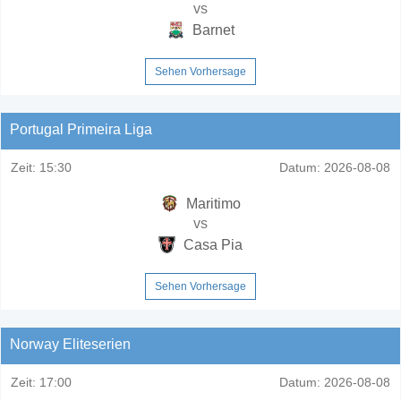
vs
Barnet
Sehen Vorhersage
Portugal Primeira Liga
Zeit:
15:30
Datum:
2026-08-08
Maritimo
vs
Casa Pia
Sehen Vorhersage
Norway Eliteserien
Zeit:
17:00
Datum:
2026-08-08