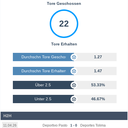
Tore Geschossen
22
Tore Erhalten
Durchschn Tore Geschossen
1.27
Durchschn Tore Erhalten
1.47
Über 2.5
53.33%
Unter 2.5
46.67%
H2H
Deportivo Pasto
1 - 0
Deportes Tolima
11.04.26