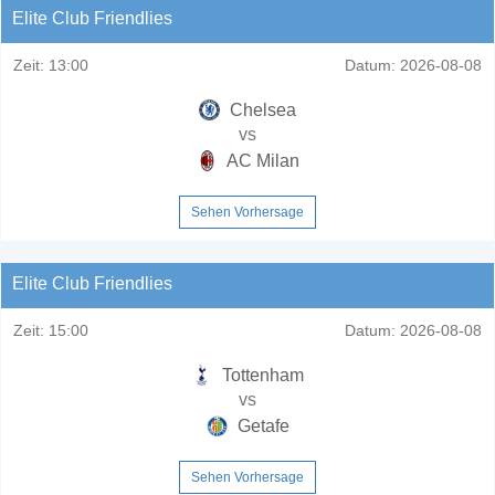
Elite Club Friendlies
Zeit:
13:00
Datum:
2026-08-08
Chelsea
vs
AC Milan
Sehen Vorhersage
Elite Club Friendlies
Zeit:
15:00
Datum:
2026-08-08
Tottenham
vs
Getafe
Sehen Vorhersage