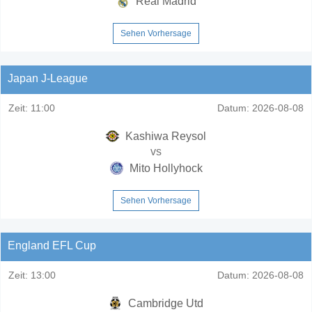
Real Madrid
Sehen Vorhersage
Japan J-League
Zeit:
11:00
Datum:
2026-08-08
Kashiwa Reysol
vs
Mito Hollyhock
Sehen Vorhersage
England EFL Cup
Zeit:
13:00
Datum:
2026-08-08
Cambridge Utd