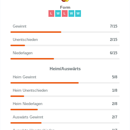
Form
L
W
L
W
W
Gewinnt
7/15
Unentschieden
2/15
Niederlagen
6/15
Heim/Auswärts
Heim Gewinnt
5/8
Heim Unentschieden
1/8
Heim Niederlagen
2/8
Auswärts Gewinnt
2/7