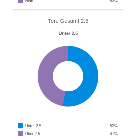
Nein
53
%
Tore Gesamt 2.5
Unter 2.5
Unter 2.5
53
%
Über 2.5
47
%