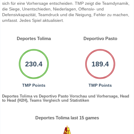
sich für eine Vorhersage entscheiden. TMP zeigt die Teamdynamik,
die Siege, Unentschieden, Niederlagen, Offensiv- und
Defensivkapazität, Teamdruck und die Neigung, Fehler zu machen,
umfasst. Jedes Spiel aktualisiert.
Deportes Tolima
Deportivo Pasto
230.4
189.4
TMP Points
TMP Points
Deportes Tolima vs Deportivo Pasto Vorschau und Vorhersage, Head
to Head (H2H), Teams Vergleich und Statistiken
Deportes Tolima last 15 games