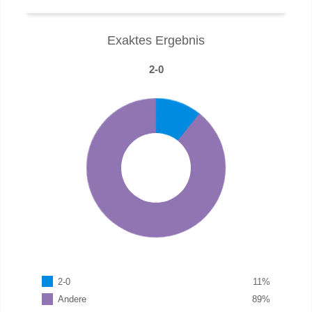
Exaktes Ergebnis
2-0
2-0
11
%
Andere
89
%