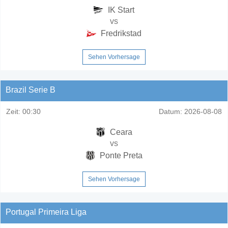
IK Start
vs
Fredrikstad
Sehen Vorhersage
Brazil Serie B
Zeit:
00:30
Datum:
2026-08-08
Ceara
vs
Ponte Preta
Sehen Vorhersage
Portugal Primeira Liga