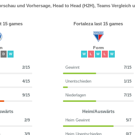
orschau und Vorhersage, Head to Head (H2H), Teams Vergleich 
st 15 games
Fortaleza last 15 games
m
Form
D
W
W
L
W
L
W
2/15
Gewinnt
7/15
4/15
Unentschieden
1/15
9/15
Niederlagen
7/15
swärts
Heim/Auswärts
2/9
Heim Gewinnt
5/7
n
3/9
Heim Unentschieden
0/7