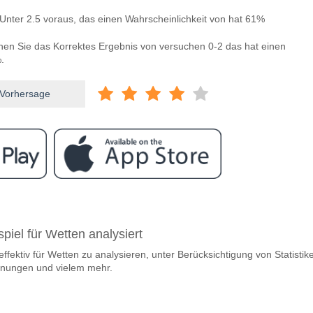
Unter 2.5 voraus, das einen Wahrscheinlichkeit von hat 61%
nnen Sie das Korrektes Ergebnis von versuchen 0-2 das hat einen
.
 Vorhersage
ram
ischen Confianca v Fortaleza?
piel für Wetten analysiert
ca v Fortaleza 07 May 2026 23:30.
effektiv für Wetten zu analysieren, unter Berücksichtigung von Statistik
team, zwischen dem zu gewinnen ist Confianca v Fortale
gnungen und vielem mehr.
den Spiel, mit einer Wahrscheinlichkeit von 48%
m Spiel punkten Confianca v Fortaleza?