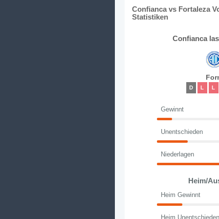
Confianca vs Fortaleza V
Statistiken
Confianca la
For
D
L
L
Gewinnt
Unentschieden
Niederlagen
Heim/Au
Heim Gewinnt
Heim Unentschiede