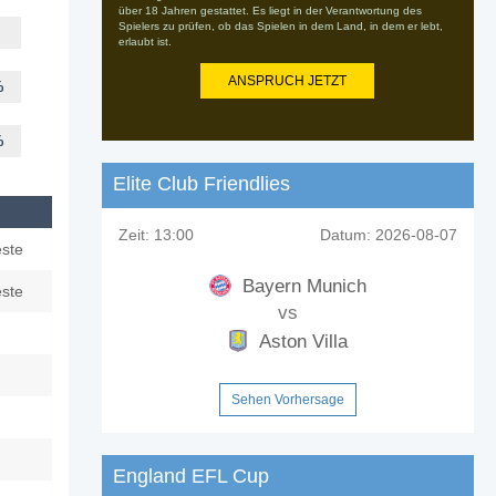
über 18 Jahren gestattet. Es liegt in der Verantwortung des
Spielers zu prüfen, ob das Spielen in dem Land, in dem er lebt,
erlaubt ist.
ANSPRUCH JETZT
%
%
Elite Club Friendlies
Zeit:
13:00
Datum:
2026-08-07
ste
Bayern Munich
ste
vs
Aston Villa
Sehen Vorhersage
England EFL Cup