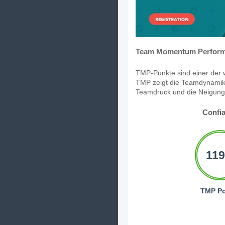
Team Momentum Perform
TMP-Punkte sind einer der w
TMP zeigt die Teamdynamik,
Teamdruck und die Neigung, 
Confi
119
TMP Po