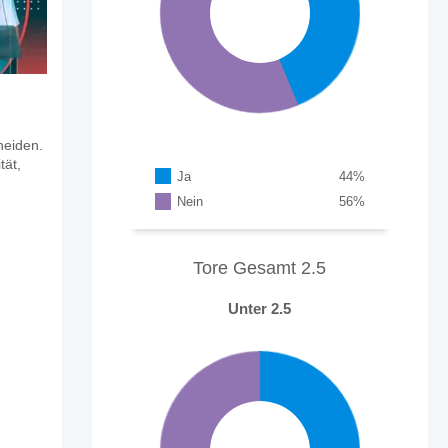
heiden.
tät,
Ja
44
%
Nein
56
%
Tore Gesamt 2.5
Unter 2.5