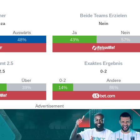
ner
Beide Teams Erzielen
eza
Nein
Auswärts
Ja
Nein
48%
43%
57%
mt 2.5
Exaktes Ergebnis
2.5
0-2
Über
0-2
Andere
39%
14%
86%
Advertisement