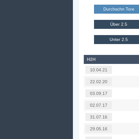
Durchschn Tore E
Über 2.5
Unter 2.5
H2H
10.04.21
22.02.20
03.09.17
02.07.17
31.07.16
29.05.16