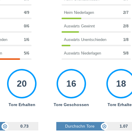
4/9
Heim Niederlagen
2/7
0/6
Auswärts Gewinnt
2/8
eden
1/6
Auswärts Unentschieden
1/8
en
5/6
Auswärts Niederlagen
5/8
20
16
18
Tore Erhalten
Tore Geschossen
Tore Erhalt
Geschossen
0.73
Durchschn Tore Geschossen
1.07