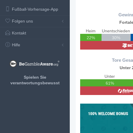
Fußball-Vorhersage-App
Gewin
Folgen uns
Fortal
Heim
Unentschieden
Kontakt
22%
30%
Hilfe
Tore Gesa
Unter 
Unter
Spielen Sie
verantwortungsbewusst
61%