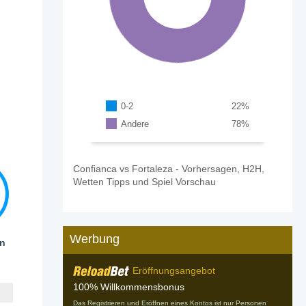
0-2
22
%
Andere
78
%
Confianca vs Fortaleza - Vorhersagen, H2H,
Wetten Tipps und Spiel Vorschau
Werbung
en
Eröffnungsangebot
100% Willkommensbonus
Das Registrieren und Eröffnen eines Kontos ist nur Personen