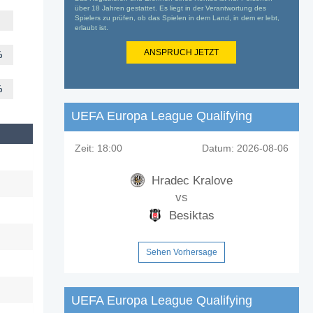
über 18 Jahren gestattet. Es liegt in der Verantwortung des
Spielers zu prüfen, ob das Spielen in dem Land, in dem er lebt,
erlaubt ist.
ANSPRUCH JETZT
%
%
UEFA Europa League Qualifying
Zeit:
18:00
Datum:
2026-08-06
Hradec Kralove
vs
Besiktas
Sehen Vorhersage
UEFA Europa League Qualifying