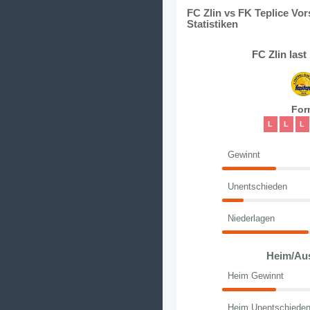
FC Zlin vs FK Teplice Vo
Statistiken
FC Zlin las
For
L
L
L
Gewinnt
Unentschieden
Niederlagen
Heim/Au
Heim Gewinnt
Heim Unentschiede