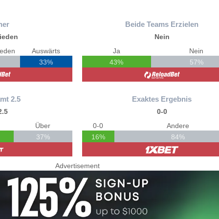
ner
Beide Teams Erzielen
ieden
Nein
ieden
Auswärts
Ja
Nein
33%
43%
57%
mt 2.5
Exaktes Ergebnis
2.5
0-0
Über
0-0
Andere
37%
16%
84%
Advertisement