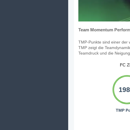
Team Momentum Perform
TMP-Punkte sind einer der w
TMP zeigt die Teamdynamik,
Teamdruck und die Neigung, 
FC Z
198
TMP Po