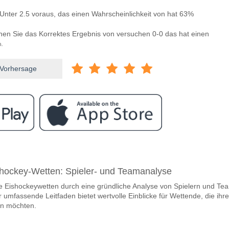
Unter 2.5 voraus, das einen Wahrscheinlichkeit von hat 63%
nnen Sie das Korrektes Ergebnis von versuchen 0-0 das hat einen
.
 Vorhersage
ram
ischen FC Zlin v FK Teplice?
hockey-Wetten: Spieler- und Teamanalyse
 v FK Teplice 12 May 2026 16:30.
re Eishockeywetten durch eine gründliche Analyse von Spielern und Te
team, zwischen dem zu gewinnen ist FC Zlin v FK Teplic
umfassende Leitfaden bietet wertvolle Einblicke für Wettende, die ihre
hat eine Wahrscheinlichkeit von 35%.
en möchten.
m Spiel punkten FC Zlin v FK Teplice?