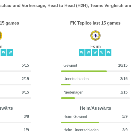
rschau und Vorhersage, Head to Head (H2H), Teams Vergleich un
t 15 games
FK Teplice last 15 games
m
Form
W
W
W
W
W
W
W
5/15
Gewinnt
10/15
2/15
Unentschieden
2/15
8/15
Niederlagen
3/15
swärts
Heim/Auswärts
3/9
Heim Gewinnt
5/9
n
1/9
Heim Unentschieden
2/9