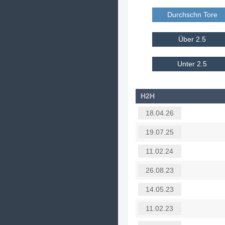
Durchschn Tore E
Über 2.5
Unter 2.5
H2H
18.04.26
19.07.25
11.02.24
26.08.23
14.05.23
11.02.23