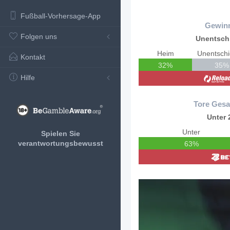
Fußball-Vorhersage-App
Gewin
Folgen uns
Unentsch
Heim
Unentsch
Kontakt
32%
35%
Hilfe
Tore Gesa
Unter 
Unter
Spielen Sie
verantwortungsbewusst
63%