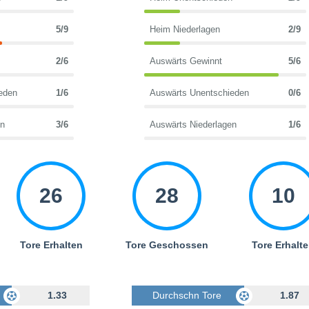
5/9
Heim Niederlagen
2/9
2/6
Auswärts Gewinnt
5/6
eden
1/6
Auswärts Unentschieden
0/6
en
3/6
Auswärts Niederlagen
1/6
26
28
10
Tore Erhalten
Tore Geschossen
Tore Erhalt
Geschossen
1.33
Durchschn Tore Geschossen
1.87