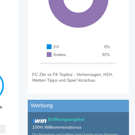
0-0
8
%
Andere
92
%
FC Zlin vs FK Teplice - Vorhersagen, H2H,
Wetten Tipps und Spiel Vorschau
Werbung
en
Eröffnungsangebot
100% Willkommensbonus
Das Registrieren und Eröffnen eines Kontos ist nur Personen